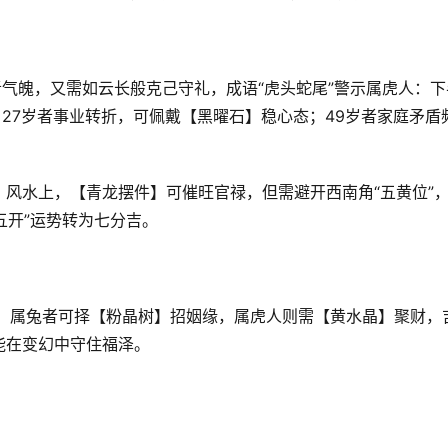
气魄，又需如云长般克己守礼，成语“虎头蛇尾”警示属虎人：下
，27岁者事业转折，可佩戴【黑曜石】稳心态；49岁者家庭矛盾
，风水上，【青龙摆件】可催旺官禄，但需避开西南角“五黄位”
五开”运势转为七分吉。
宅，属兔者可择【粉晶树】招姻缘，属虎人则需【黄水晶】聚财，
能在变幻中守住福泽。