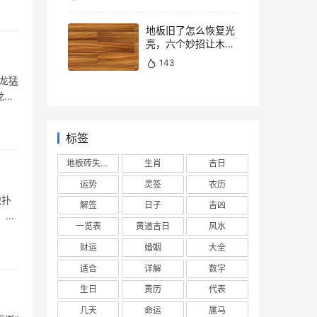
地板旧了怎么恢复光
亮，六个妙招让木地
板焕然一新
143
龙猛
龙年
标签
地板砖失去光泽
生肖
吉日
运势
灵签
农历
虎扑
解签
日子
吉凶
，
一览表
黄道吉日
风水
财运
婚姻
大全
适合
详解
数字
生日
黄历
代表
几天
命运
属马