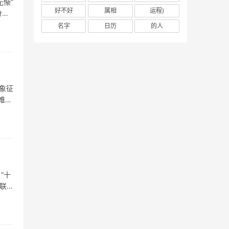
惭”
好不好
属相
运程)
分，
名字
日历
的人
象征
难关
“十
联