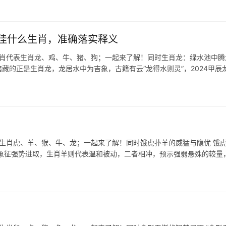
佳什么生肖，准确落实释义
生肖代表生肖龙、鸡、牛、猪、狗；一起来了解！同时生肖龙：绿水池中腾
暗藏的正是生肖龙，龙居水中为吉象，古籍有云“龙得水则灵”，2024甲辰
表生肖虎、羊、猴、牛、龙；一起来了解！同时饿虎扑羊的威猛与隐忧 饿
象征强势进取，生肖羊则代表温和被动，二者相冲，预示强弱悬殊的较量