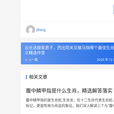
jifeng
云长送嫂是君子，西出阳关见瘦马指哪个最佳生
义精选作答
上一篇
2025 年 12
相关文章
腹中鳞甲指是什么生肖，精选解答落实
腹中鳞甲指的是生肖蛇,生肖龙，在十二生肖代表生肖蛇
标记，更是性格与命运的象征，我们深入解读三个与“腹
民间偶用