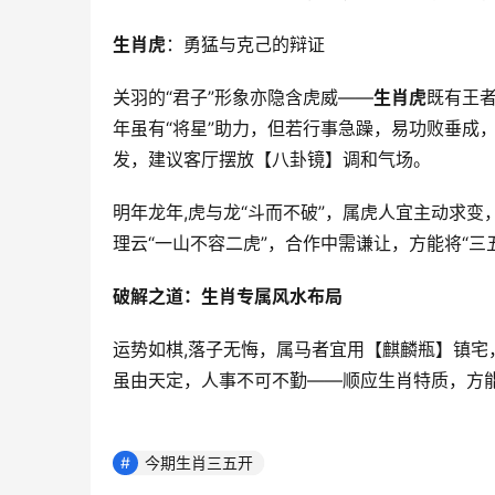
生肖虎
：勇猛与克己的辩证
关羽的“君子”形象亦隐含虎威——
生肖虎
既有王者
年虽有“将星”助力，但若行事急躁，易功败垂成
发，建议客厅摆放【八卦镜】调和气场。
明年龙年,虎与龙“斗而不破”，属虎人宜主动求变
理云“一山不容二虎”，合作中需谦让，方能将“三
破解之道：生肖专属风水布局
运势如棋,落子无悔，属马者宜用【麒麟瓶】镇
虽由天定，人事不可不勤——顺应生肖特质，方
今期生肖三五开