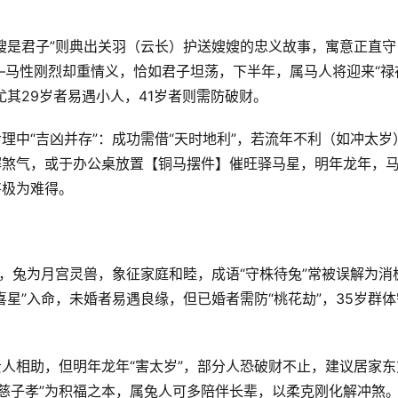
送嫂是君子”则典出关羽（云长）护送嫂嫂的忠义故事，寓意正直守
—马性刚烈却重情义，恰如君子坦荡，下半年，属马人将迎来“禄
尤其29岁者易遇小人，41岁者则需防破财。
理中“吉凶并存”：成功需借“天时地利”，若流年不利（如冲太岁
解煞气，或于办公桌放置【铜马摆件】催旺驿马星，明年龙年，
将极为难得。
，兔为月宫灵兽，象征家庭和睦，成语“守株待兔”常被误解为消
喜星”入命，未婚者易遇良缘，但已婚者需防“桃花劫”，35岁群体
贵人相助，但明年龙年“害太岁”，部分人恐破财不止，建议居家东
慈子孝”为积福之本，属兔人可多陪伴长辈，以柔克刚化解冲煞