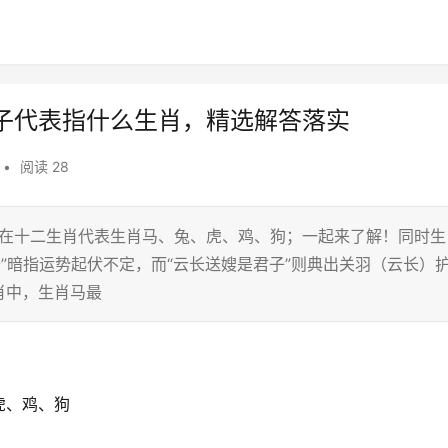
子代表指什么生肖，精选解答落实
•
阅读 28
，在十二生肖代表生肖马、兔、虎、鸡、狗；一起来了解！同时生
开”暗指运势起伏不定，而“云长送嫂是君子”则典出关羽（云长）
肖中，生肖马最
虎、鸡、狗