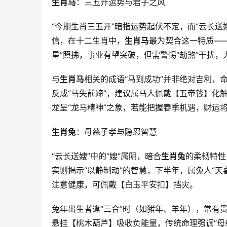
生肖马
：三五开运势与君子之风
“今期生肖三五开”暗指运势起伏不定，而“云长
信，在十二生肖中，
生肖马
最为契合这一特质—
星”照拂，事业有望突破，但需警惕“劫煞”干扰，
与
生肖马
相关的成语“马到成功”并非绝对吉利，命
反成“马失前蹄”，建议属马人佩戴【五帝钱】化
龙呈“龙马精神”之象，若能把握春季机遇，财运
生肖兔
：母慈子孝与隐忍智慧
“云长送嫂”中的“嫂”属阴，暗合
生肖兔
的柔韧特性
实则揭示“以静制动”的智慧，下半年，属兔人“天
注意健康，可佩戴【白玉平安扣】挡灾。
兔年出生者逢“三合”时（如猪年、羊年），常有
悬挂【桃木葫芦】吸收负能量，传统命理强调“母