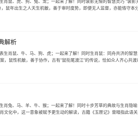
生肖鼠、虎、狗、兔、龙；一起来了解！同时衾影无惭的智慧灵巧 “衾影无
身，鼠年出生之人天生机敏，善于审时度势，即便无人监督，亦能恪守本
典解析
代表生肖鼠、牛、马、狗、虎；一起来了解！同时生肖鼠：同舟共济的智慧
答案，鼠性机敏，善于协作，古有“鼠衔尾渡江”的传说，恰如众人齐心共渡
表生肖兔、马、羊、牛、猴；一起来了解！同时十步芳草的典故与生肖隐喻 
生肖文化中，这一意象被赋予更生动的解读，古籍《玉匣记》曾暗指此语关