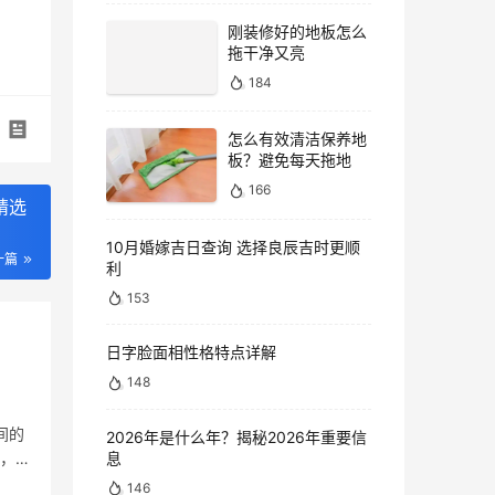
刚装修好的地板怎么
拖干净又亮
184
怎么有效清洁保养地
板？避免每天拖地
166
精选
10月婚嫁吉日查询 选择良辰吉时更顺
一篇
利
153
日字脸面相性格特点详解
148
间的
2026年是什么年？揭秘2026年重要信
息
法，
146