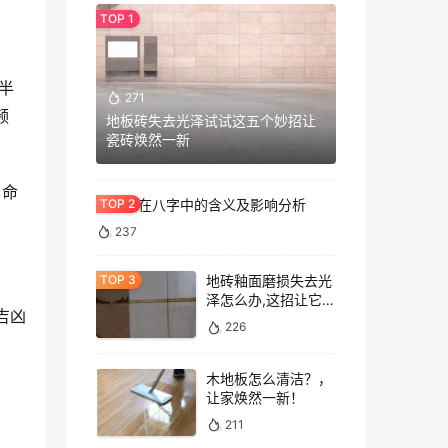
半
271
频
地板砖失去光泽试试这五个妙招让
瓷砖焕然一新
，命
七杀格在八字中的含义及影响分析
237
地砖釉面磨损失去光
泽怎么办,这招让它重
吉凶
焕光泽!
226
木地板怎么清洁？，
让家焕然一新！
211