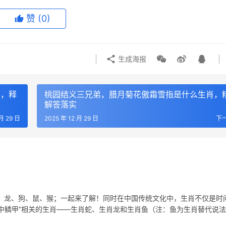
赞
(0)
生成海报
肖，释
桃园结义三兄弟，腊月菊花傲霜雪指是什么生肖，
解答落实
 月 29 日
2025 年 12 月 29 日
下
、龙、狗、鼠、猴；一起来了解！同时在中国传统文化中，生肖不仅是时
中鳞甲”相关的生肖——生肖蛇、生肖龙和生肖鱼（注：鱼为生肖替代说