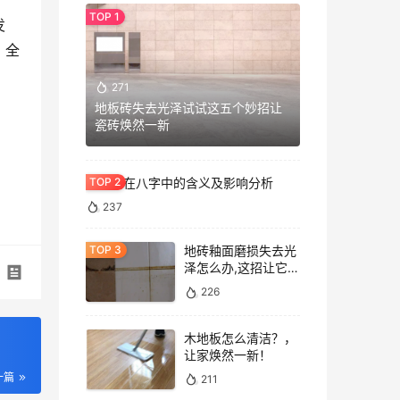
发
，全
271
地板砖失去光泽试试这五个妙招让
瓷砖焕然一新
七杀格在八字中的含义及影响分析
237
地砖釉面磨损失去光
泽怎么办,这招让它重
焕光泽!
226
木地板怎么清洁？，
让家焕然一新！
一篇
211