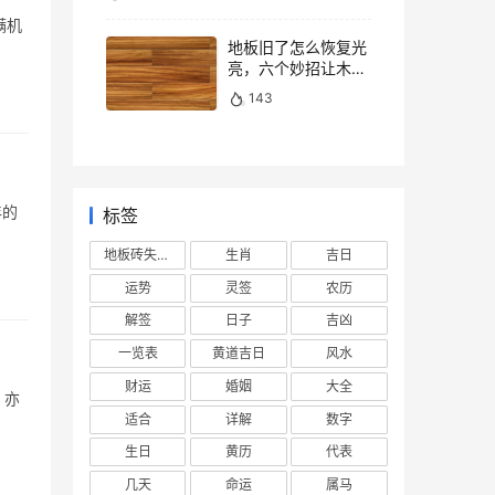
地板旧了怎么恢复光
亮，六个妙招让木地
板焕然一新
143
年的
标签
地板砖失去光泽
生肖
吉日
运势
灵签
农历
解签
日子
吉凶
一览表
黄道吉日
风水
财运
婚姻
大全
，亦
适合
详解
数字
生日
黄历
代表
几天
命运
属马