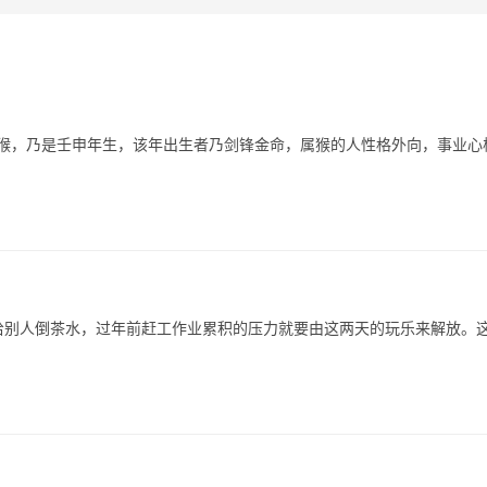
相猴，乃是壬申年生，该年出生者乃剑锋金命，属猴的人性格外向，事业心
给别人倒茶水，过年前赶工作业累积的压力就要由这两天的玩乐来解放。