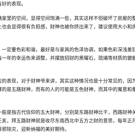
有好的表现。
满家里的空间，显得空间饱满一些，其实这样不但破坏了房屋的
上也会显得很有负担感，财神也被你挤出来了，建议使用大小和
，一定要色彩和谐，最好是与家具的色泽协调，如果色彩深浅差
每一年的幸运色来调整，并摆放招财的黑曜石，琉璃等材质的貔
应的表现，对于财神爷来讲，其实这种情况也是十分常见的，因
拜的是五路财神，而有的人的可能是五色财神，而其中的寓意和
一般是指古代信仰的五大财神，分别是东路财神比干，西路财神
王亥，拜五路财神就是收尽东南西北中五方之财的意思，每年正
辟邪除灾，迎新纳福的美好期待。