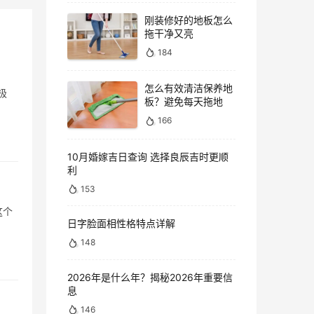
刚装修好的地板怎么
拖干净又亮
184
怎么有效清洁保养地
极
板？避免每天拖地
166
10月婚嫁吉日查询 选择良辰吉时更顺
利
153
这个
日字脸面相性格特点详解
148
2026年是什么年？揭秘2026年重要信
息
146