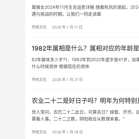
属猴女2024年11月生肖运势详解 随着秋风的渐起，2024年的十一月悄然而至。对于属猴的女性朋友们来说，这个月将是一个充满机
遇与挑战的时期。让我们一同走进属
传统文化
2026 年 1 月 11 日
1982年属相是什么？属相对应的年龄
82年属啥多少岁?1、1982年到2022年虚岁是41岁
什么时候退休 根据现在的退休
传统文化
2026 年 1 月 21 日
农业二十二是好日子吗？明年为何特别
世人常问，农历二十二此日，可算吉日？嫁娶、开市、
需看人事。二十二之数，阴阳相合从数理来看，“
传统文化
2026 年 1 月 18 日