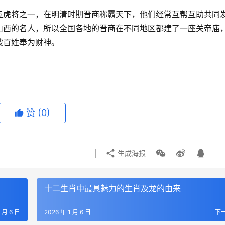
五虎将之一，在明清时期晋商称霸天下，他们经常互帮互助共同
山西的名人，所以全国各地的晋商在不同地区都建了一座关帝庙
被百姓奉为财神。
赞
(0)
生成海报
十二生肖中最具魅力的生肖及龙的由来
1 月 6 日
2026 年 1 月 6 日
下