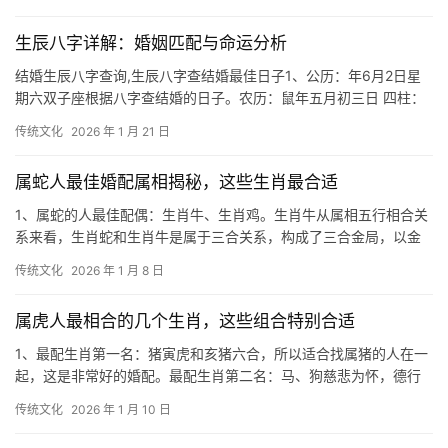
生辰八字详解：婚姻匹配与命运分析
结婚生辰八字查询,生辰八字查结婚最佳日子1、公历：年6月2日星
期六双子座根据八字查结婚的日子。农历：鼠年五月初三日 四柱：
甲子己巳丁卯 二十八宿：牛生辰八字查询
传统文化
2026 年 1 月 21 日
属蛇人最佳婚配属相揭秘，这些生肖最合适
1、属蛇的人最佳配偶：生肖牛、生肖鸡。生肖牛从属相五行相合关
系来看，生肖蛇和生肖牛是属于三合关系，构成了三合金局，以金
为中心，巳蛇为火，丑牛为土，土生金，火克金
传统文化
2026 年 1 月 8 日
属虎人最相合的几个生肖，这些组合特别合适
1、最配生肖第一名：猪寅虎和亥猪六合，所以适合找属猪的人在一
起，这是非常好的婚配。最配生肖第二名：马、狗慈悲为怀，德行
高远，家业兴旺，富贵荣华，子孙后代兴旺。2
传统文化
2026 年 1 月 10 日