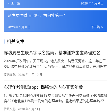
上一篇
2026 年 1 月 6 日
属虎女性财运最旺，为何排第一？
2026 年 1 月 6 日
下一篇
相关文章
廊坊周易生辰八字取名指南，精准测算宝宝命理姓名
2026年岁次丙午，天干属火，地支属火，纳音天河水、这一年在干
支历法中被称为“红马年”，火气极旺、廊坊地处京津走廊，在地理方
位上承接京城的瑞气，又受津门的灵动影
传统文化
2026 年 1 月 19 日
心理年龄测试app：揭秘你的内心真实年龄
1、鉴定结果您的心理年龄19岁与您实际年龄差-4岁幼稚度40%成熟
度32%老化度11%测一测你的心理年龄。鉴定结果您的心理年龄27
岁幼稚度56%成熟度43%老化
传统文化
2026 年 1 月 11 日