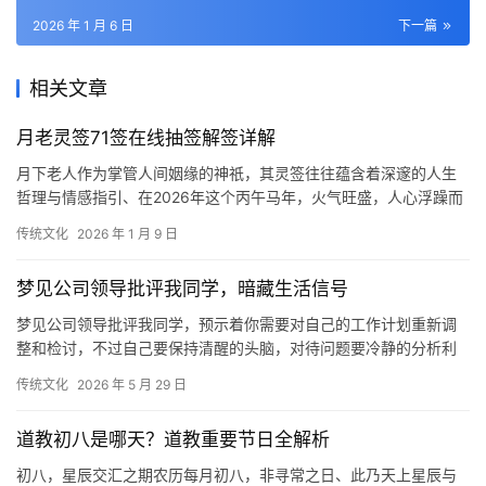
2026 年 1 月 6 日
下一篇
相关文章
月老灵签71签在线抽签解签详解
月下老人作为掌管人间姻缘的神祇，其灵签往往蕴含着深邃的人生
哲理与情感指引、在2026年这个丙午马年，火气旺盛，人心浮躁而
又充满生机，求得第七十一签，无疑是给迷茫
传统文化
2026 年 1 月 9 日
梦见公司领导批评我同学，暗藏生活信号
梦见公司领导批评我同学，预示着你需要对自己的工作计划重新调
整和检讨，不过自己要保持清醒的头脑，对待问题要冷静的分析利
弊得失，从而做出最有效的解决方案，这样才能达
传统文化
2026 年 5 月 29 日
道教初八是哪天？道教重要节日全解析
初八，星辰交汇之期农历每月初八，非寻常之日、此乃天上星辰与