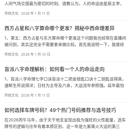
人间气场交感最为密切的时刻、道教认为，人的命运由星辰主宰，
而初八这一天，北斗七星、九曜星君等众星神下降
传统文化
2026 年 1 月 11 日
西方占星和八字算命哪个更准？揭秘中西命理差异
1、第五：西方占星与东方算命哪个更准这个问题我也经常在直播间
被问到，其实这完全不需要拿来做比较。首先我说明一下，我曾经
是学习易经的，所以多少有那么一点皮毛了解，
传统文化
2026 年 1 月 10 日
盲派八字命理解析：如何看一个人的命运走向
1、盲派八字命理七字口诀盲派十二把金锁匙口诀十二钥匙说得真，
速断生死说得详；日柱为主导及六亲，大运流年参照强。延年最怕
劫财乡，沐浴遇到比劫星亡；冠带害怕逢禄位，
传统文化
2026 年 1 月 11 日
如何选择车牌号码？49个热门号码推荐与选号技巧
在2026丙午马年，由于天干地支呈现出极为强旺的火性能量，选车
牌号的逻辑与往年有着本质区别、这一年是九紫离火大运的第三