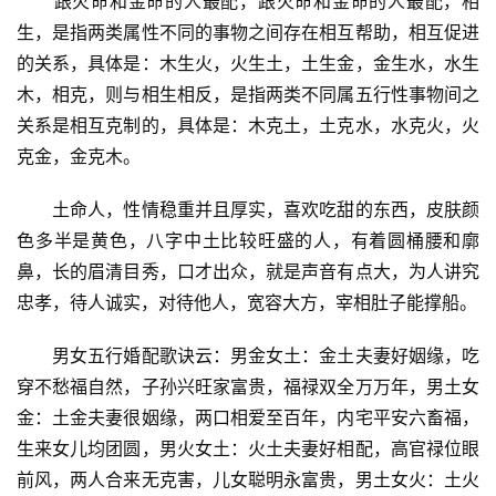
　　跟火命和金命的人最配，跟火命和金命的人最配，相
生，是指两类属性不同的事物之间存在相互帮助，相互促进
的关系，具体是：木生火，火生土，土生金，金生水，水生
木，相克，则与相生相反，是指两类不同属五行性事物间之
关系是相互克制的，具体是：木克土，土克水，水克火，火
克金，金克木。
　　土命人，性情稳重并且厚实，喜欢吃甜的东西，皮肤颜
色多半是黄色，八字中土比较旺盛的人，有着圆桶腰和廓
鼻，长的眉清目秀，口才出众，就是声音有点大，为人讲究
忠孝，待人诚实，对待他人，宽容大方，宰相肚子能撑船。
　　男女五行婚配歌诀云：男金女土：金土夫妻好姻缘，吃
穿不愁福自然，子孙兴旺家富贵，福禄双全万万年，男土女
金：土金夫妻很姻缘，两口相爱至百年，内宅平安六畜福，
生来女儿均团圆，男火女土：火土夫妻好相配，高官禄位眼
前风，两人合来无克害，儿女聪明永富贵，男土女火：土火