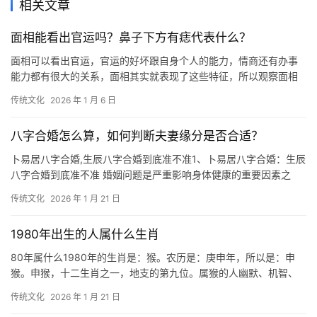
相关文章
面相能看出官运吗？鼻子下方有痣代表什么？
面相可以看出官运，官运的好坏跟自身个人的能力，情商还有办事
能力都有很大的关系，面相其实就表现了这些特征，所以观察面相
其实可以看出官运好坏及一个人从官之后的路途是
传统文化
2026 年 1 月 6 日
八字合婚怎么算，如何判断夫妻缘分是否合适？
卜易居八字合婚,生辰八字合婚到底准不准1、卜易居八字合婚：生辰
八字合婚到底准不准 婚姻问题是严重影响身体健康的重要因素之
一。“幸福的家庭是相似的，不幸的家庭才
传统文化
2026 年 1 月 21 日
1980年出生的人属什么生肖
80年属什么1980年的生肖是：猴。农历是：庚申年，所以是：申
猴。申猴，十二生肖之一，地支的第九位。属猴的人幽默、机智、
活泼、人缘好，重名利，占有欲强，处事敏捷
传统文化
2026 年 1 月 21 日