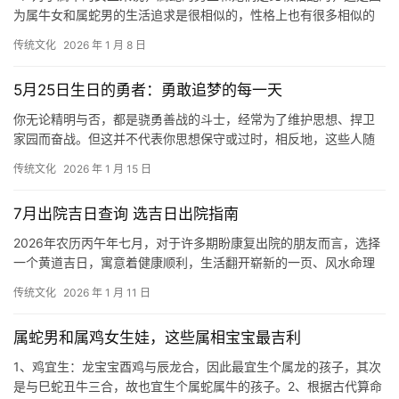
为属牛女和属蛇男的生活追求是很相似的，性格上也有很多相似的
地方，彼此心灵相通，互相理解，能够同甘共苦
传统文化
2026 年 1 月 8 日
5月25日生日的勇者：勇敢追梦的每一天
你无论精明与否，都是骁勇善战的斗士，经常为了维护思想、捍卫
家园而奋战。但这并不代表你思想保守或过时，相反地，这些人随
时都能跟得上潮流，走在时代的尖端。不过，虽然
传统文化
2026 年 1 月 15 日
7月出院吉日查询 选吉日出院指南
2026年农历丙午年七月，对于许多期盼康复出院的朋友而言，选择
一个黄道吉日，寓意着健康顺利，生活翻开崭新的一页、风水命理
之中，出院吉日的选择至关重要，它不仅关系
传统文化
2026 年 1 月 11 日
属蛇男和属鸡女生娃，这些属相宝宝最吉利
1、鸡宜生：龙宝宝酉鸡与辰龙合，因此最宜生个属龙的孩子，其次
是与巳蛇丑牛三合，故也宜生个属蛇属牛的孩子。2、根据古代算命