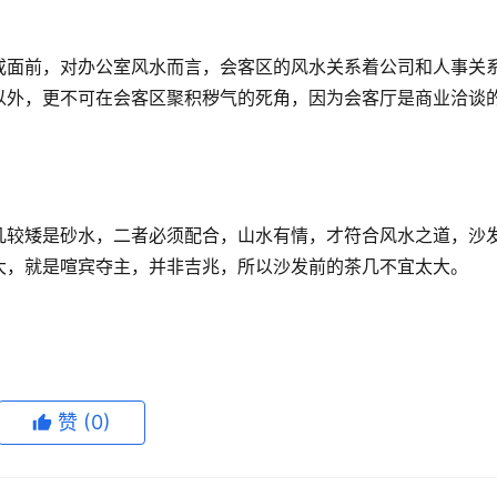
或面前，对办公室风水而言，会客区的风水关系着公司和人事关
以外，更不可在会客区聚积秽气的死角，因为会客厅是商业洽谈
几较矮是砂水，二者必须配合，山水有情，才符合风水之道，沙
大，就是喧宾夺主，并非吉兆，所以沙发前的茶几不宜太大。
赞
(0)