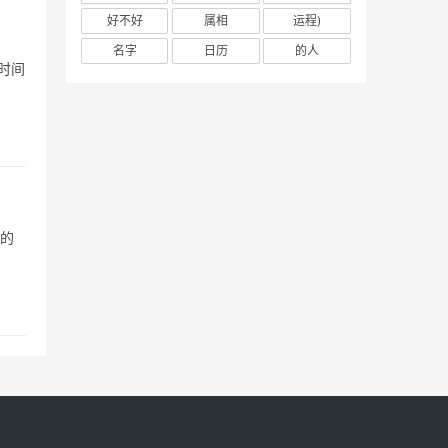
好不好
属相
运程)
名字
日历
的人
时间
上的