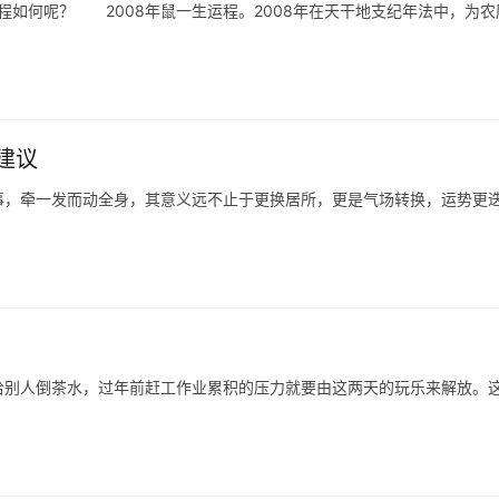
程如何呢？ 2008年鼠一生运程。2008年在天干地支纪年法中，为农
建议
事，牵一发而动全身，其意义远不止于更换居所，更是气场转换，运势更
给别人倒茶水，过年前赶工作业累积的压力就要由这两天的玩乐来解放。