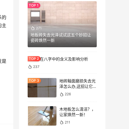
系的
的主
271
地板砖失去光泽试试这五个妙招让
瓷砖焕然一新
七杀格在八字中的含义及影响分析
发是
237
地砖釉面磨损失去光
泽怎么办,这招让它重
焕光泽!
226
木地板怎么清洁？，
让家焕然一新！
211