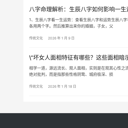
八字命理解析：生辰八字如何影响一生
1、生辰八字看一生运势：查看生辰八字和运势生辰八
各用两个字。然后推算出来你的婚姻，子女，父
传统文化
2026 年 1 月 9 日
\”坏女人面相特征有哪些？这些面相暗示
相学一道，源远流长、观人面相，实则是在观其心性之流
绝对批判，而是指那些性格阴鸷、城府极深、损
传统文化
2026 年 1 月 18 日