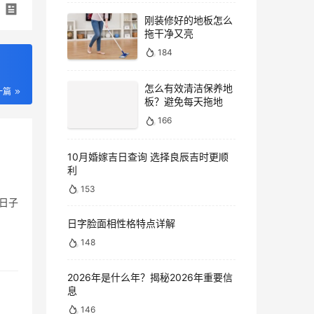
刚装修好的地板怎么
拖干净又亮
184
怎么有效清洁保养地
一篇
板？避免每天拖地
166
10月婚嫁吉日查询 选择良辰吉时更顺
利
153
日子
日字脸面相性格特点详解
148
2026年是什么年？揭秘2026年重要信
息
146