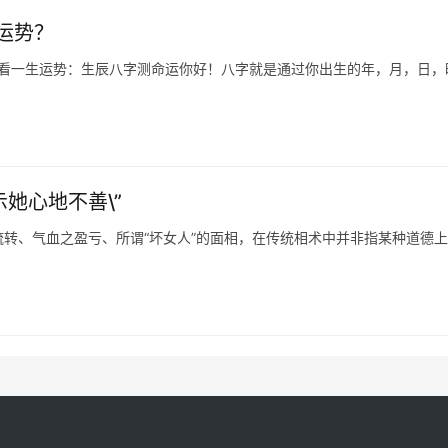
运势？
字看一生运势：生辰八字测命运你好！八字就是通过你出生的年，月，日，
她心地不善\”
转、气血之盈亏、所谓“坏女人”的面相，在传统相术中并非指某种道德