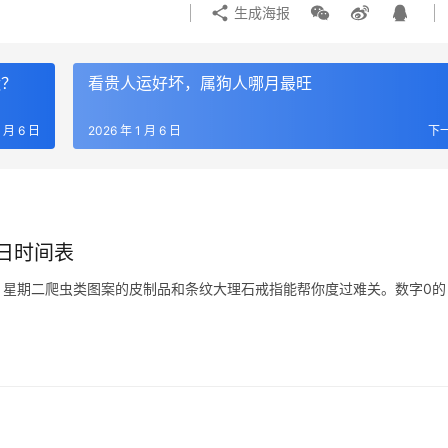
生成海报
运？
看贵人运好坏，属狗人哪月最旺
1 月 6 日
2026 年 1 月 6 日
下
日时间表
星期：星期二爬虫类图案的皮制品和条纹大理石戒指能帮你度过难关。数字0的