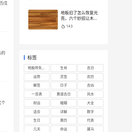
历戊
地板旧了怎么恢复光
亮，六个妙招让木地
板焕然一新
143
迭的
标签
地板砖失去光泽
生肖
吉日
运势
灵签
农历
解签
日子
吉凶
一览表
黄道吉日
风水
这个
财运
婚姻
大全
适合
详解
数字
生日
黄历
代表
几天
命运
属马