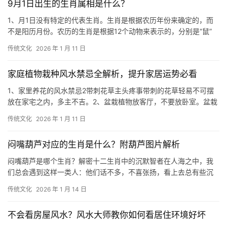
9月1日出生的生肖属相是什么？
1、月1日没有特定的代表生肖。生肖是根据农历年份来确定的，而
不是阳历月份。农历的生肖是根据12个动物来表示的，分别是“鼠”
“牛”“虎”“兔”“龙”“蛇”“马”“
传统文化
2026 年 1 月 11 日
家庭植物栽种风水禁忌全解析，提升家居运势必看
1、家里养花的风水禁忌2带刺花草主头疼事带刺的花草轻易不可摆
放在家宅之内，多主不吉。2、盆栽植物放客厅，不要放卧室。盆栽
植物通常摆在客厅一侧，书房也可以摆放，但
传统文化
2026 年 1 月 11 日
闷嘴葫芦对应的生肖是什么？附葫芦图片解析
闷嘴葫芦是哪个生肖？解密十二生肖中的沉默智者在人海之中，我
们总会遇到这样一类人：他们话不多，不喜张扬，看上去总有些沉
闷，仿佛一个嘴巴被塞住的葫芦，内里乾坤万千，
传统文化
2026 年 1 月 14 日
不会看房屋风水？风水大师教你如何看居住环境好坏