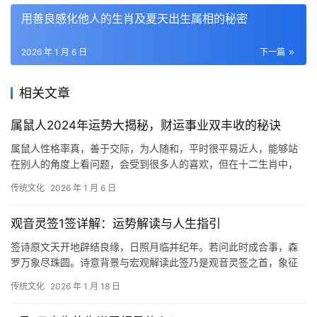
用善良感化他人的生肖及夏天出生属相的秘密
2026 年 1 月 6 日
下一篇
相关文章
属鼠人2024年运势大揭秘，财运事业双丰收的秘诀
属鼠人性格率真，善于交际，为人随和，平时很平易近人，能够站
在别人的角度上看问题，会受到很多人的喜欢，但在十二生肖中，
也有这么几个生肖和属鼠人属相不合，两者在一起
传统文化
2026 年 1 月 6 日
观音灵签1签详解：运势解读与人生指引
签诗原文天开地辟结良缘，日照月临并纪年。若问此时成合事，森
罗万象尽珠圆。诗意背景与宏观解读此签乃是观音灵签之首，象征
万事开端之大吉景象、诗文首句“天开地辟”确立
传统文化
2026 年 1 月 18 日