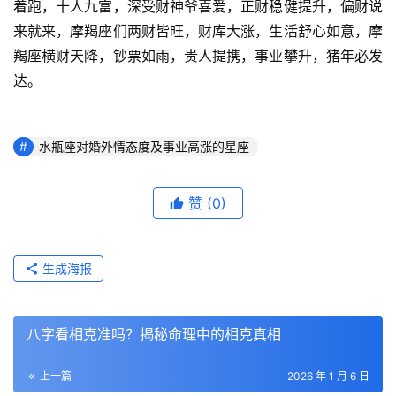
着跑，十人九富，深受财神爷喜爱，正财稳健提升，偏财说
来就来，摩羯座们两财皆旺，财库大涨，生活舒心如意，摩
羯座横财天降，钞票如雨，贵人提携，事业攀升，猪年必发
达。
水瓶座对婚外情态度及事业高涨的星座
赞
(0)
生成海报
八字看相克准吗？揭秘命理中的相克真相
上一篇
2026 年 1 月 6 日