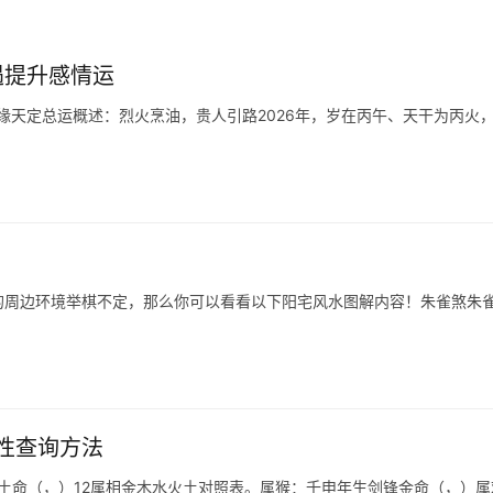
遇提升感情运
缘天定总运概述：烈火烹油，贵人引路2026年，岁在丙午、天干为丙火
的周边环境举棋不定，那么你可以看看以下阳宅风水图解内容！朱雀煞朱
性查询方法
土命（，）12属相金木水火土对照表。属猴：壬申年生剑锋金命（，）属