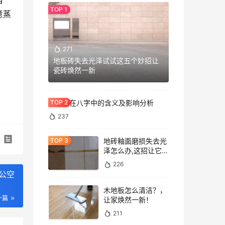
当
意蒸
271
地板砖失去光泽试试这五个妙招让
瓷砖焕然一新
七杀格在八字中的含义及影响分析
237
地砖釉面磨损失去光
泽怎么办,这招让它重
焕光泽!
226
公空
木地板怎么清洁？，
一篇
让家焕然一新！
211