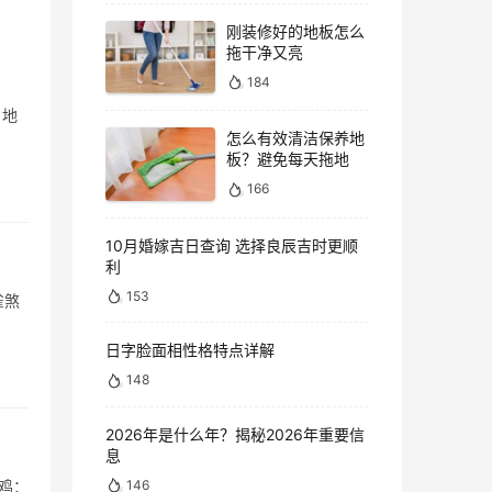
刚装修好的地板怎么
拖干净又亮
184
，地
怎么有效清洁保养地
板？避免每天拖地
166
10月婚嫁吉日查询 选择良辰吉时更顺
利
153
雀煞
日字脸面相性格特点详解
148
2026年是什么年？揭秘2026年重要信
息
146
鸡：