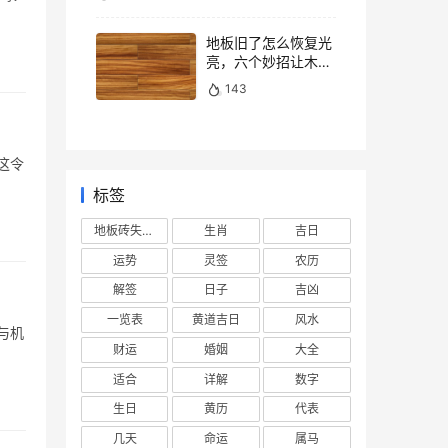
地板旧了怎么恢复光
亮，六个妙招让木地
板焕然一新
143
这令
标签
地板砖失去光泽
生肖
吉日
运势
灵签
农历
解签
日子
吉凶
一览表
黄道吉日
风水
财运
婚姻
大全
适合
详解
数字
生日
黄历
代表
几天
命运
属马