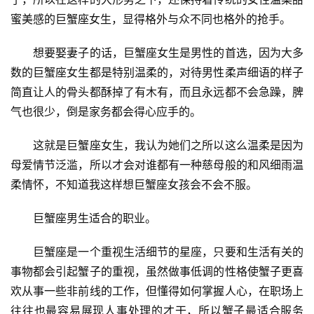
蜜美感的巨蟹座女生，显得格外与众不同也格外的抢手。
　　想要娶妻子的话，巨蟹座女生是男性的首选，因为大多
数的巨蟹座女生都是特别温柔的，对待男性柔声细语的样子
简直让人的骨头都酥掉了有木有，而且永远都不会急躁，脾
气也很少，倒是家务都会得心应手的。
　　这就是巨蟹座女生，我认为她们之所以这么温柔是因为
母爱情节泛滥，所以才会对谁都有一种慈母般的和风细雨温
柔情怀，不知道我这样想巨蟹座女孩会不会不服。
　　巨蟹座男生适合的职业。
　　巨蟹座是一个重视生活细节的星座，只要和生活有关的
事物都会引起蟹子的重视，虽然做事低调的性格使蟹子更喜
欢从事一些非前线的工作，但懂得如何掌握人心，在职场上
往往也最容易展现人事处理的才干，所以蟹子最适合服务