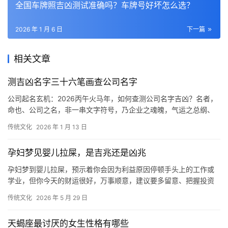
全国车牌照吉凶测试准确吗？车牌号好坏怎么选？
2026 年 1 月 6 日
下一篇
相关文章
测吉凶名字三十六笔画查公司名字
公司起名玄机：2026丙午火马年，如何查测公司名字吉凶？名者，
命也、公司之名，非一串文字符号，乃企业之魂魄，气运之总纲、
一个好的名号，如同一道灵符，能汇聚八方贵
传统文化
2026 年 1 月 13 日
孕妇梦见婴儿拉屎，是吉兆还是凶兆
孕妇梦到婴儿拉屎，预示着你会因为利益原因停顿手头上的工作或
学业，但你今天的财运很好，万事顺意，建议要多留意、把握投资
项目或分红的机会，一定会取得不菲的收入。孕妇
传统文化
2026 年 5 月 29 日
天蝎座最讨厌的女生性格有哪些