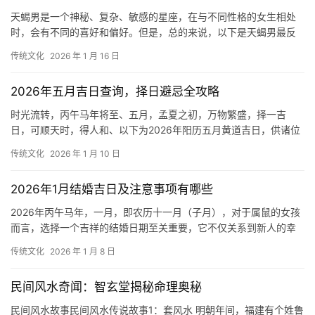
天蝎男是一个神秘、复杂、敏感的星座，在与不同性格的女生相处
时，会有不同的喜好和偏好。但是，总的来说，以下是天蝎男最反
感的女生性格： 1.虚伪做作的女生：天蝎男
传统文化
2026 年 1 月 16 日
2026年五月吉日查询，择日避忌全攻略
时光流转，丙午马年将至、五月，孟夏之初，万物繁盛，择一吉
日，可顺天时，得人和、以下为2026年阳历五月黄道吉日，供诸位
缘主参考。公历：2026年5月5日 (农历
传统文化
2026 年 1 月 10 日
2026年1月结婚吉日及注意事项有哪些
2026年丙午马年，一月，即农历十一月（子月），对于属鼠的女孩
而言，选择一个吉祥的结婚日期至关重要，它不仅关系到新人的幸
福美满，更影响着日后的家庭和睦、事业发展
传统文化
2026 年 1 月 8 日
民间风水奇闻：智玄堂揭秘命理奥秘
民间风水故事民间风水传说故事1：套风水 明朝年间，福建有个姓鲁