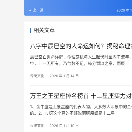
上一篇
2026 年 
相关文章
八字中辰巳空的人命运如何？揭秘命理
辰巳空亡男命详解：命理玄机与人生起伏时至丙午流年
空，非一无所有，乃气数不足，缘分暂缺之意、而辰
传统文化
2026 年 1 月 14 日
万王之王星座排名榜首 十二星座实力
1、金牛座是土象星座的代表人物，大多数人印象中的
的。2、哎呀这个真的不好说啊啊魔蝎是十二星
传统文化
2026 年 1 月 10 日