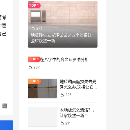
要考
中喜
271
自己
地板砖失去光泽试试这五个妙招让
瓷砖焕然一新
七杀格在八字中的含义及影响分析
237
地砖釉面磨损失去光
泽怎么办,这招让它重
焕光泽!
226
木地板怎么清洁？，
让家焕然一新！
211