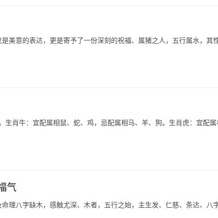
仅是美意的表达，更是寄予了一份深刻的祝福、属猪之人，五行属水，其
羊。生肖牛：宜配属相鼠、蛇、鸡，忌配属相马、羊、狗。生肖虎：宜配属
福气
及命理八字缺木，感触尤深、木者，五行之始，主生发、仁慈、条达、八