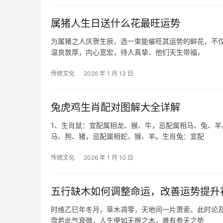
属猪人生日送什么花最旺运势
为属猪之人庆贺生辰，选一束能催旺其运势的鲜花，不
温良敦厚，内心宽宏，待人真挚、他们天生带福，
传统文化
2026 年 1 月 13 日
兔虎鸡生肖配对图解大全详解
1、生肖鼠：宜配属相龙、猴、牛，忌配属相马、兔、
马、狗、猪，忌配属相蛇、猴、羊。生肖兔：宜配
传统文化
2026 年 1 月 10 日
五行缺木如何调整命运，改善运势提升
时维乙巳年冬月，草木凋零，天地间一片萧索、此时论
盘若此气衰微，人生便如无根之木，难有参天之势