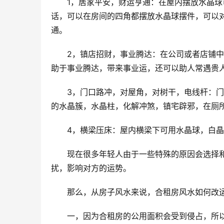
　　1，居家平安，财运亨通：在屋内摆放水晶
话，可以在房间的四角都摆放水晶球摆件，可以
通。
　　2，镇店招财，事业腾达：在公司或者店铺
助于事业腾达，带来事业运，还可以助人常遇贵
　　3，门口路冲，对屋角，对树干，电线杆：
的水晶簇，水晶柱，化解冲煞，镇宅辟邪，在厕
　　4，横梁压床：屋内横梁下可用水晶球，白
　　现在很多年轻人由于一些特殊的原因会选择
扰，影响对方的运势。
　　那么，从房子风水来说，合租房风水如何改
　　一，因为合租房的公用面积会受到侵占，所