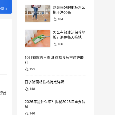
刚装修好的地板怎么
一篇
拖干净又亮
184
怎么有效清洁保养地
板？避免每天拖地
166
、
10月婚嫁吉日查询 选择良辰吉时更顺
利
153
日字脸面相性格特点详解
148
榜首
2026年是什么年？揭秘2026年重要信
息
146