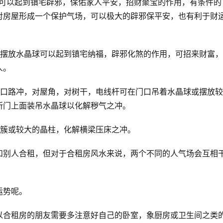
球可以起到镇宅辟邪，保佑家人平安，招财聚宝的作用，有条件的
对房屋形成一个保护气场，可以极大的辟邪保平安，也有利于财
中摆放水晶球可以起到镇宅纳福，辟邪化煞的作用，可招来财富
人。
门口路冲，对屋角，对树干，电线杆可在门口吊着水晶球或摆放
所门上面装吊水晶球以化解秽气之冲。
晶簇或较大的晶柱，化解横梁压床之冲。
和别人合租，但对于合租房风水来说，两个不同的人气场会互相
运势呢。
以合租房的朋友需要多注意好自己的卧室，象厨房或卫生间之类