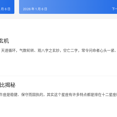
1 月 6 日
2026 年 1 月 6 日
下
玄机
，天道循环，气数轮转、观八字之玄妙，空亡二字，常令问命者心头一紧
对比揭秘
金牛座是稳健、保守而固执的，其实这个星座有许多特点都是排在十二星座