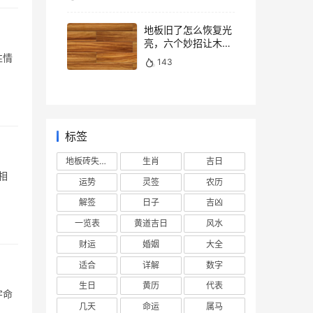
地板旧了怎么恢复光
亮，六个妙招让木地
板焕然一新
性情
143
标签
地板砖失去光泽
生肖
吉日
相
运势
灵签
农历
解签
日子
吉凶
一览表
黄道吉日
风水
财运
婚姻
大全
适合
详解
数字
生日
黄历
代表
字命
几天
命运
属马