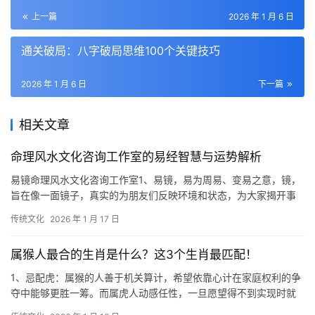
上一篇
2026 年 1 月 6 日
通关破局：八字破局思维100个关键技巧
2026 年 1 月 6 日
下一篇
相关文章
命理风水文化咨询工作室的易经智慧与运势解析
易镜命理风水文化咨询工作室1、易镜，易为周易、变易之意，镜，
旨在像一面镜子，真实的为朋友们反映环境和状态，为大家揭开事
物发展规律，走出迷信误区。论命理风水1、风
传统文化
2026 年 1 月 17 日
属猴人最合的生肖是什么？这3个生肖最匹配！
1、忌配虎：属猴的人善于机关算计，希望依靠心计在家庭权利的争
夺中能够更胜一筹。而属虎人动感任性，一旦愿望得不到实现时就
会伺机发作。忌配猪：属猴的人精明果断，孤芳