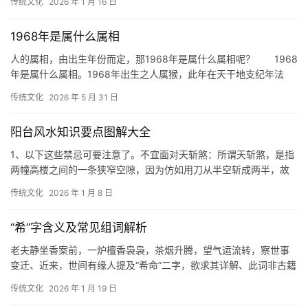
传统文化
2026 年 1 月 16 日
1968年是属什么属相
人的属相，由出生年份而定，那1968年是属什么属相呢？ 1968
年是属什么属相。1968年出生之人属猴，此年在天干地支纪年法
中，为农历戊申猴年。 属猴者，为
传统文化
2026 年 5 月 31 日
阳台风水知识要点图解大全
1、以下这些禁忌可要注意了。不宜面对天斩煞：所谓天斩煞，是指
两幢高楼之间的一条狭窄空隙，因为仿如用刀从半空斩成两半，故
此称为天斩煞。倘若房屋面对天斩煞，往往有血
传统文化
2026 年 1 月 8 日
“希”字含义及常见组词解析
老夫静坐香案前，一炉檀香袅袅，茶烟升腾，望气运流转，察世事
变迁、近来，世间有缘人提及“希命”二字，欲求其详解、此词非古籍
所载，亦非术数正传之名相，却隐约透着一股
传统文化
2026 年 1 月 19 日