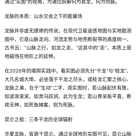
通过“实图”的视角，为诸位拆解何为真龙，何为伪脉。
龙脉的本质：山水交会之下的能量场
龙脉并非虚无缥缈的传说，在现代卫星遥感地图与实地勘测
图中，它是山脉走向、河流走势与地壳断裂带的高度统一、
古书云：“山脉之行，如龙之走、”这其中的“走”，本质上是
地磁场在地形上的延伸。
在2026年的堪舆实践中，看实图必须先分“干龙”与“枝龙”、
大凡名城大埠，必坐落于干龙之尽头，或枝龙汇聚之核心、
龙脉之美，在于“生动”二字、观实图时，若山脉起伏有致，
如波浪滚滚，如奔马跃涧，此为生龙；若山脊呆板平直，断
续无神，如死鱼摊案，则为死脉。
昆仑之祖：三条干龙的全球辐射
华夏龙脉，皆源于昆仑、通过全球地形实图可见，昆仑山脉