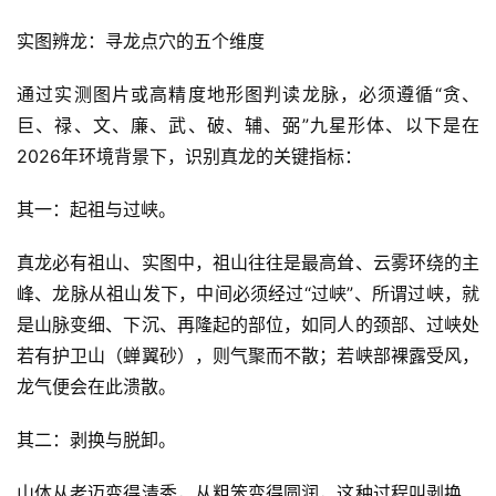
实图辨龙：寻龙点穴的五个维度
通过实测图片或高精度地形图判读龙脉，必须遵循“贪、
巨、禄、文、廉、武、破、辅、弼”九星形体、以下是在
2026年环境背景下，识别真龙的关键指标：
其一：起祖与过峡。
真龙必有祖山、实图中，祖山往往是最高耸、云雾环绕的主
峰、龙脉从祖山发下，中间必须经过“过峡”、所谓过峡，就
是山脉变细、下沉、再隆起的部位，如同人的颈部、过峡处
若有护卫山（蝉翼砂），则气聚而不散；若峡部裸露受风，
龙气便会在此溃散。
其二：剥换与脱卸。
山体从老迈变得清秀，从粗笨变得圆润，这种过程叫剥换、