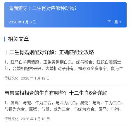
青面獠牙十二生肖对应哪种动物？
2026 年 1 月 6 日
下一篇
相关文章
十二生肖婚姻配对详解：正确匹配全攻略
1、红马白羊两情愿，玉兔黄狗到白头。蛇与猴合：红蛇白猴满堂
红，合婚相配古来兴，大婚相对子孙有，福寿双全多康宁。鼠与牛
合：黑鼠黄牛正相合，结交匹配不岔脱，儿女百年
传统文化
2026 年 1 月 12 日
与狗属相相合的生肖有哪些？十二生肖6合详解
1、属鸡：与蛇、牛为三合，与龙为六合。属蛇：与鸡、牛为三合，
与猴为六合。属猴：与鼠、龙为三合，与蛇为六合。属马：与狗、
虎为三合，与羊为六合。属羊：与猪、兔为三合
传统文化
2026 年 1 月 10 日