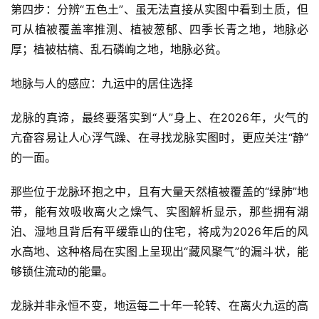
第四步：分辨“五色土”、虽无法直接从实图中看到土质，但
可从植被覆盖率推测、植被葱郁、四季长青之地，地脉必
厚；植被枯槁、乱石磷峋之地，地脉必贫。
地脉与人的感应：九运中的居住选择
龙脉的真谛，最终要落实到“人”身上、在2026年，火气的
亢奋容易让人心浮气躁、在寻找龙脉实图时，更应关注“静”
的一面。
那些位于龙脉环抱之中，且有大量天然植被覆盖的“绿肺”地
带，能有效吸收离火之燥气、实图解析显示，那些拥有湖
泊、湿地且背后有平缓靠山的住宅，将成为2026年后的风
水高地、这种格局在实图上呈现出“藏风聚气”的漏斗状，能
够锁住流动的能量。
龙脉并非永恒不变，地运每二十年一轮转、在离火九运的高