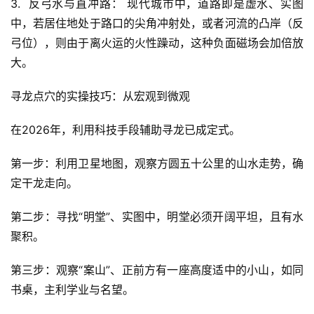
3.  反弓水与直冲路： 现代城市中，道路即是虚水、实图
中，若居住地处于路口的尖角冲射处，或者河流的凸岸（反
弓位），则由于离火运的火性躁动，这种负面磁场会加倍放
大。
寻龙点穴的实操技巧：从宏观到微观
在2026年，利用科技手段辅助寻龙已成定式。
第一步：利用卫星地图，观察方圆五十公里的山水走势，确
定干龙走向。
第二步：寻找“明堂”、实图中，明堂必须开阔平坦，且有水
聚积。
第三步：观察“案山”、正前方有一座高度适中的小山，如同
书桌，主利学业与名望。