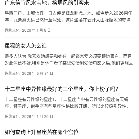
广东信宜风水宝地，榕垌风韵引客来
粤西门户，山城信宜，自古便是藏龙卧虎之地、如今步入2026丙午
年，九紫离火运已然行至深处，这片坐落在云开大山脉腹地的乾坤
造化，正愈发显露出它那压不住的贵气。论及
传统文化
2026 年 1 月 8 日
属猴的女人怎么追
很多人认为:我喜欢她想要和她在一起谈恋爱必须要跟她表白。而且
对此深信不疑,特别是他们看了某些爱情剧爱情电影之后,他们更想去
做这样的事情了。但其实表白这个行为是无
传统文化
2026 年 5 月 31 日
十二星座中异性缘最好的三个星座，你上榜了吗？
十二星座有异性缘的星座1、十二星座当中有异性缘的星座有天蝎
座，狮子座、射手座有些星座性格比较开朗，所以比较吸引异性，
这些人在交朋友的时候是比较简单的，和这些人在
传统文化
2026 年 1 月 20 日
如何查询上升星座落在哪个宫位