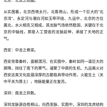
北京：北龙之结晶。
从实图看，北京西倚太行，北靠燕山，形成一个巨大的“北
京湾”、永定河与潮白河如玉带环绕、九运中，北京的方位
属北，水火相克又相成，其龙脉气场依然稳固、关键在于北
京的中轴线，那是人工营造的龙脉延伸，承接了天地的正
气。
西安：中龙之脊梁。
西安背靠秦岭，面朝渭河、在实图中，秦岭如同一道巨大的
屏障，挡住了南下的寒气，凝聚了中原的生机、九运离火对
西安这类文化底蕴深厚的古都极具带动作用，火能生土（关
中平关为厚土），地脉能量正在复苏。
深圳：南龙之异数。
深圳龙脉源自梧桐山，向西发脉、实图中，深圳的龙虎结构