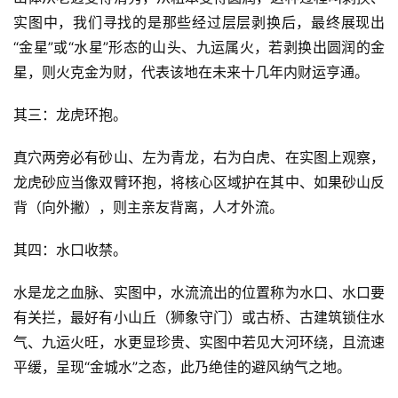
实图中，我们寻找的是那些经过层层剥换后，最终展现出
“金星”或“水星”形态的山头、九运属火，若剥换出圆润的金
星，则火克金为财，代表该地在未来十几年内财运亨通。
其三：龙虎环抱。
真穴两旁必有砂山、左为青龙，右为白虎、在实图上观察，
龙虎砂应当像双臂环抱，将核心区域护在其中、如果砂山反
背（向外撇），则主亲友背离，人才外流。
其四：水口收禁。
水是龙之血脉、实图中，水流流出的位置称为水口、水口要
有关拦，最好有小山丘（狮象守门）或古桥、古建筑锁住水
气、九运火旺，水更显珍贵、实图中若见大河环绕，且流速
平缓，呈现“金城水”之态，此乃绝佳的避风纳气之地。