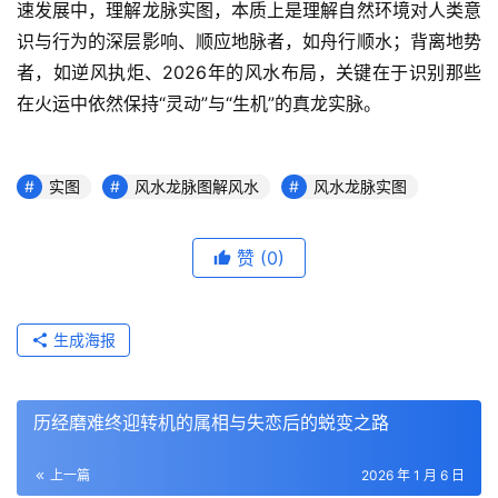
速发展中，理解龙脉实图，本质上是理解自然环境对人类意
识与行为的深层影响、顺应地脉者，如舟行顺水；背离地势
者，如逆风执炬、2026年的风水布局，关键在于识别那些
在火运中依然保持“灵动”与“生机”的真龙实脉。
实图
风水龙脉图解风水
风水龙脉实图
赞
(0)
生成海报
历经磨难终迎转机的属相与失恋后的蜕变之路
上一篇
2026 年 1 月 6 日