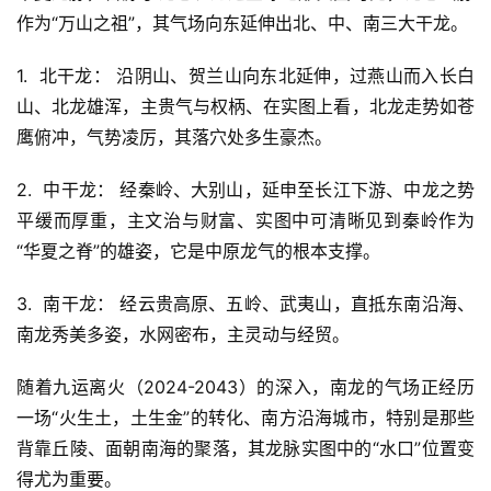
作为“万山之祖”，其气场向东延伸出北、中、南三大干龙。
1.  北干龙： 沿阴山、贺兰山向东北延伸，过燕山而入长白
山、北龙雄浑，主贵气与权柄、在实图上看，北龙走势如苍
鹰俯冲，气势凌厉，其落穴处多生豪杰。
2.  中干龙： 经秦岭、大别山，延申至长江下游、中龙之势
平缓而厚重，主文治与财富、实图中可清晰见到秦岭作为
“华夏之脊”的雄姿，它是中原龙气的根本支撑。
3.  南干龙： 经云贵高原、五岭、武夷山，直抵东南沿海、
南龙秀美多姿，水网密布，主灵动与经贸。
随着九运离火（2024-2043）的深入，南龙的气场正经历
一场“火生土，土生金”的转化、南方沿海城市，特别是那些
背靠丘陵、面朝南海的聚落，其龙脉实图中的“水口”位置变
得尤为重要。