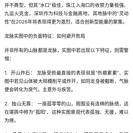
并不典型，但其“水口”极佳，珠江入海口的收禁力量极强、
九运火克金，深圳作为科技与金融高地，其地脉中的“灵动
性”在2026年将表现得更为激烈，适合创新型能量的聚集。
龙脉实图中的负面特征：如何避开败局
并非所有的山脉都是龙脉，实图中若出现以下特征，则需警
惕：
1.  开山炸石： 龙脉受损最直接的表现就是“伤痕累累”、实
图中若见山体被大规模削平或炸开，如同龙身被截断，气脉
便会转化为戾气，主意外与疾苦。
2.  独山无靠： 一座孤零零的山，周围没有连绵的脉络，这
在堪舆中称为“孤阳”、这种实图景观代表孤独、无援，难以
为继。