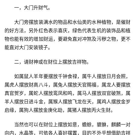
　　一，大门升财气。
　　大门旁摆放装满水的物品和水仙类的水种植物，是催财
的好方法，另外红色表示喜庆，绿色代表生机的装饰品和植
物也能有效的增加财运，要避免直对冲煞及污秽之物，更不
能直对大门安装镜子。
　　二，请财神或在财位上摆放吉祥物。
　　如属鼠人羊年要摆放千钟食禄，属牛人摆放日月会照，
属虎人摆放财高八斗，属兔人摆放天官赐福，属龙人要摆放
真官贺岁，属蛇人摆放鸾凤和鸣，属马人摆放双官破煞，属
羊人摆放日进斗金，属猴人摆放飞龙在天，属鸡人摆放金岁
启缘，属狗人摆放金庚化劫，属猪人摆放丙火生财。
　　当然也可以在财位上摆放如意，蟾蜍，貔貅，麒麟一对
向内，水晶等，可依各人喜好摆置，目的不外乎想借助吉祥