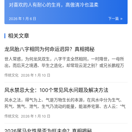
对喜欢的人有耐心的生肖，高傲清冷也温柔
2026 年 1 月 6 日
下一篇
相关文章
龙凤胎八字相同为何命运迥异？真相揭秘
世人常惑，为何龙凤双生，八字干支全然相同，一时降世，一母所
出，而后天之境遇、毕生之造化，却常现云泥之别？或兄长鹏程万
里，而胞妹命途多舛；或姐姐兰心蕙质，而胞弟碌
传统文化
2026 年 1 月 10 日
风水禁忌大全：100个常见风水问题及解决方法
风水之法，得气为上、气是万物生长的本源，在风水中分为生气、
死气、煞气、泄气、生气乃流动的能量，能滋养宅第、古人云：“气
乘风则散，界水则止”，讲的就是如何留住这份
传统文化
2026 年 1 月 10 日
2026属马女性是否为旺夫命？真相揭秘