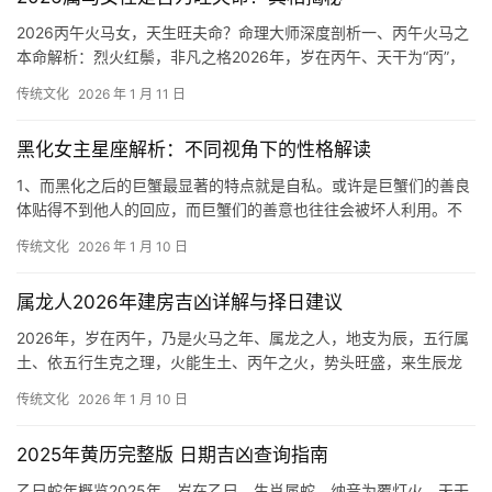
2026丙午火马女，天生旺夫命？命理大师深度剖析一、丙午火马之
本命解析：烈火红鬃，非凡之格2026年，岁在丙午、天干为“丙”，
五行属阳火，乃是太阳之火，光芒万丈
传统文化
2026 年 1 月 11 日
黑化女主星座解析：不同视角下的性格解读
1、而黑化之后的巨蟹最显著的特点就是自私。或许是巨蟹们的善良
体贴得不到他人的回应，而巨蟹们的善意也往往会被坏人利用。不
善于控制情绪的巨蟹会因为他人的恶意攻击而性
传统文化
2026 年 1 月 10 日
属龙人2026年建房吉凶详解与择日建议
2026年，岁在丙午，乃是火马之年、属龙之人，地支为辰，五行属
土、依五行生克之理，火能生土、丙午之火，势头旺盛，来生辰龙
之土，此为“印星”入命，主贵人相助、基业
传统文化
2026 年 1 月 10 日
2025年黄历完整版 日期吉凶查询指南
乙巳蛇年概览2025年，岁在乙巳，生肖属蛇，纳音为覆灯火、天干