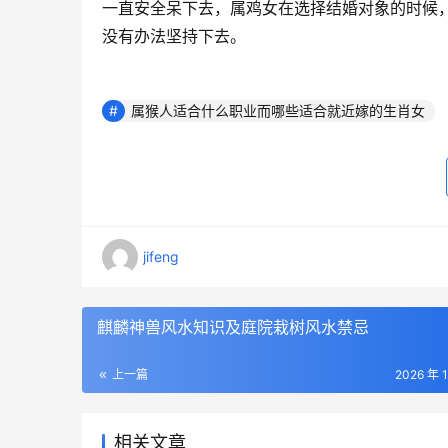
一直安全呆下去，属鸡女在选择结婚对象的时候
没有办法坚持下去。
属猴人适合什么职业而哪些适合就近嫁的生肖女
jifeng
麒麟神兽风水知识及庭院栽树风水禁忌
上一篇
2026 年 
相关文章