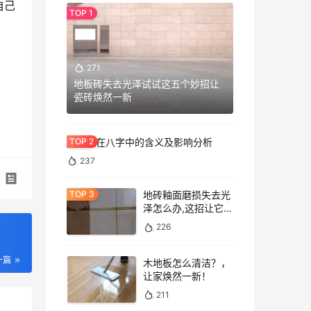
自己
271
地板砖失去光泽试试这五个妙招让
瓷砖焕然一新
七杀格在八字中的含义及影响分析
237
地砖釉面磨损失去光
泽怎么办,这招让它重
焕光泽!
226
一篇
木地板怎么清洁？，
让家焕然一新！
211