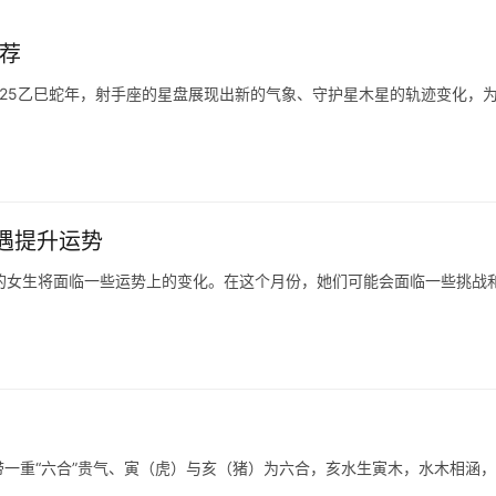
荐
025乙巳蛇年，射手座的星盘展现出新的气象、守护星木星的轨迹变化，
机遇提升运势
一重“六合”贵气、寅（虎）与亥（猪）为六合，亥水生寅木，水木相涵