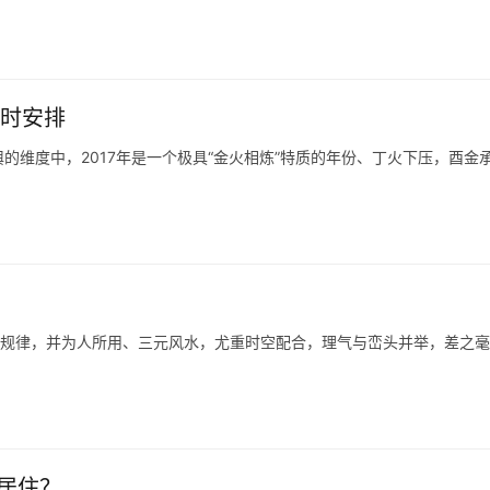
吉时安排
维度中，2017年是一个极具“金火相炼”特质的年份、丁火下压，酉金
行规律，并为人所用、三元风水，尤重时空配合，理气与峦头并举，差之毫
居住？