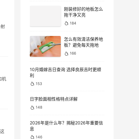
刚装修好的地板怎么
拖干净又亮
184
为射
怎么有效清洁保养地
板？避免每天拖地
166
10月婚嫁吉日查询 选择良辰吉时更顺
利
153
日字脸面相性格特点详解
148
2026年是什么年？揭秘2026年重要信
息
，这
146