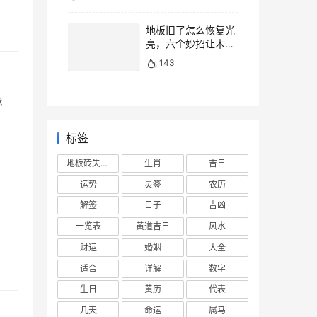
地板旧了怎么恢复光
亮，六个妙招让木地
板焕然一新
143
承
标签
地板砖失去光泽
生肖
吉日
运势
灵签
农历
解签
日子
吉凶
一览表
黄道吉日
风水
财运
婚姻
大全
适合
详解
数字
生日
黄历
代表
几天
命运
属马