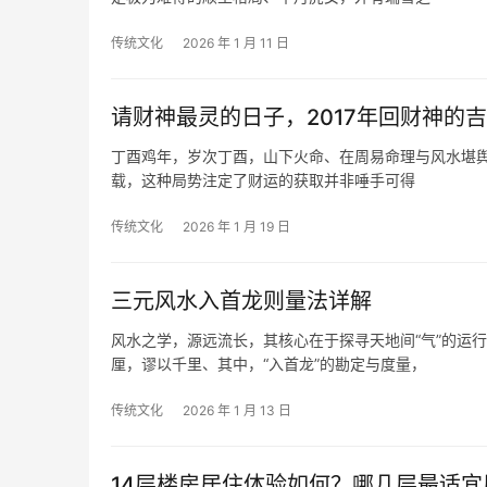
传统文化
2026 年 1 月 11 日
请财神最灵的日子，2017年回财神的
丁酉鸡年，岁次丁酉，山下火命、在周易命理与风水堪舆的
载，这种局势注定了财运的获取并非唾手可得
传统文化
2026 年 1 月 19 日
三元风水入首龙则量法详解
风水之学，源远流长，其核心在于探寻天地间“气”的运
厘，谬以千里、其中，“入首龙”的勘定与度量，
传统文化
2026 年 1 月 13 日
14层楼房居住体验如何？哪几层最适宜