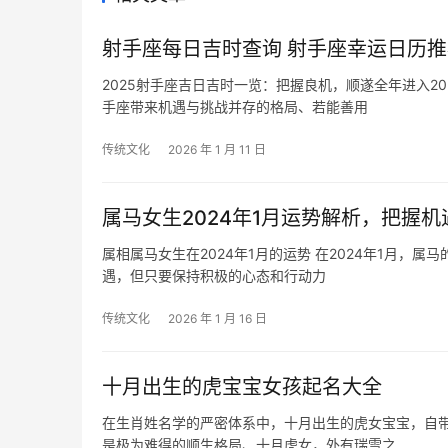
射手座每日吉时查询 射手座幸运日历推
2025射手座吉日吉时一览：把握良机，顺遂全年进入2
手座带来机遇与挑战并存的格局、若能善用
传统文化
2026 年 1 月 11 日
属马女生2024年1月运势解析，把握
属相属马女生在2024年1月的运势 在2024年1月，属马的女生将面临一些运势上的变化。在这个月份，她们可能会面临一些挑战和机
遇，但只要保持积极的心态和行动力
传统文化
2026 年 1 月 16 日
十月出生的虎宝宝女孩起名大全
在生肖姓名学的严密体系中，十月出生的虎女宝宝，自带
是极为难得的顺生格局、十月虎女，外有瑞雪之