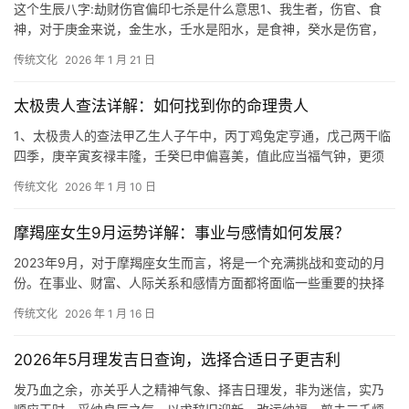
这个生辰八字:劫财伤官偏印七杀是什么意思1、我生者，伤官、食
神，对于庚金来说，金生水，壬水是阳水，是食神，癸水是伤官，
对于辛金，则壬水是伤官，癸水是食神。同我者
传统文化
2026 年 1 月 21 日
太极贵人查法详解：如何找到你的命理贵人
1、太极贵人的查法甲乙生人子午中，丙丁鸡兔定亨通，戊己两干临
四季，庚辛寅亥禄丰隆，壬癸巳申偏喜美，值此应当福气钟，更须
贵格来相扶，候封万户到三公。太极贵人查法同
传统文化
2026 年 1 月 10 日
摩羯座女生9月运势详解：事业与感情如何发展？
2023年9月，对于摩羯座女生而言，将是一个充满挑战和变动的月
份。在事业、财富、人际关系和感情方面都将面临一些重要的抉择
和机遇。不过，同时也需要小心处理好压力和
传统文化
2026 年 1 月 16 日
2026年5月理发吉日查询，选择合适日子更吉利
发乃血之余，亦关乎人之精神气象、择吉日理发，非为迷信，实乃