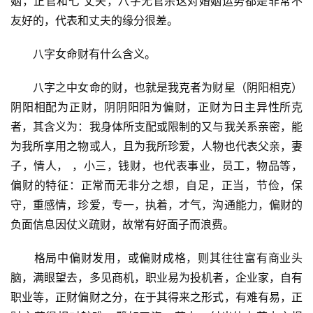
姻，正官和七 丈夫，八字无官杀这对婚姻运势都是非常不
友好的，代表和丈夫的缘分很差。
　　八字女命财有什么含义。
　　八字之中女命的财，也就是我克者为财星（阴阳相克）
阴阳相配为正财，阴阴阳阳为偏财，正财为日主异性所克
者，其含义为：我身体所支配或限制的又与我关系亲密，能
为我所享用之物或人，且为我所珍爱，人物也代表父亲，妻
子，情人， ，小三，钱财，也代表事业，员工，物品等，
偏财的特征：正常而无非分之想，自足，正当，节俭，保
守，重感情，珍爱，专一，执着，才气，沟通能力，偏财的
负面信息因仗义疏财，故常有好面子而浪费。
　　格局中偏财发用，或偏财成格，则其往往富有商业头
脑，满眼望去，多见商机，职业易为投机者，企业家，自有
职业等，正财偏财之分，在于其得来之形式，有难有易，正