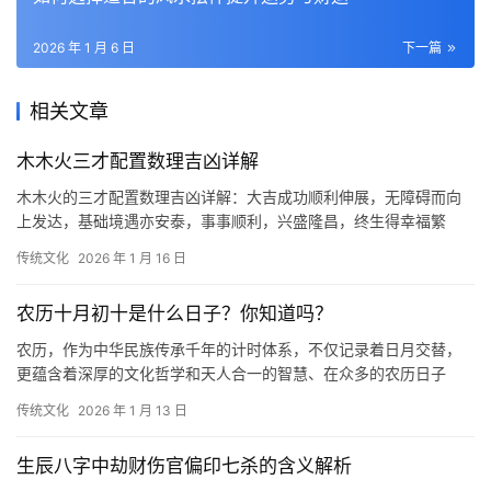
2026 年 1 月 6 日
下一篇
相关文章
木木火三才配置数理吉凶详解
木木火的三才配置数理吉凶详解：大吉成功顺利伸展，无障碍而向
上发达，基础境遇亦安泰，事事顺利，兴盛隆昌，终生得幸福繁
荣，身心健泰，保得长寿幸福。木木火的三才配置数
传统文化
2026 年 1 月 16 日
农历十月初十是什么日子？你知道吗？
农历，作为中华民族传承千年的计时体系，不仅记录着日月交替，
更蕴含着深厚的文化哲学和天人合一的智慧、在众多的农历日子
里，每一个日期都自有其独特的意涵和能量场、而“
传统文化
2026 年 1 月 13 日
生辰八字中劫财伤官偏印七杀的含义解析