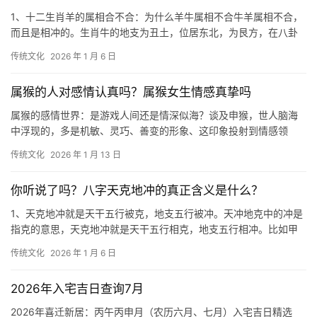
1、十二生肖羊的属相合不合：为什么羊牛属相不合牛羊属相不合，
而且是相冲的。生肖牛的地支为丑土，位居东北，为艮方，在八卦
里为艮卦，而与其相冲的方位则为西南方，在八
传统文化
2026 年 1 月 6 日
属猴的人对感情认真吗？属猴女生情感真挚吗
属猴的感情世界：是游戏人间还是情深似海？谈及申猴，世人脑海
中浮现的，多是机敏、灵巧、善变的形象、这印象投射到情感领
域，便生出一个经久不衰的疑问：属猴的人，对感情
传统文化
2026 年 1 月 13 日
你听说了吗？八字天克地冲的真正含义是什么？
1、天克地冲就是天干五行被克，地支五行被冲。天冲地克中的冲是
指克的意思，天克地冲就是天干五行相克，地支五行相冲。比如甲
子逢庚午就是天克地冲，天干庚金克甲木，地支
传统文化
2026 年 1 月 6 日
2026年入宅吉日查询7月
2026年喜迁新居：丙午丙申月（农历六月、七月）入宅吉日精选