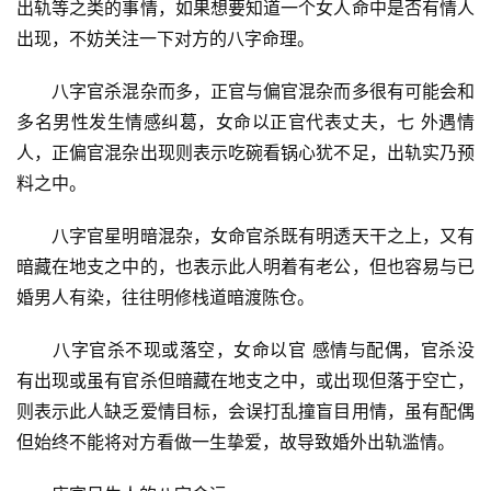
出轨等之类的事情，如果想要知道一个女人命中是否有情人
出现，不妨关注一下对方的八字命理。
　　八字官杀混杂而多，正官与偏官混杂而多很有可能会和
多名男性发生情感纠葛，女命以正官代表丈夫，七 外遇情
人，正偏官混杂出现则表示吃碗看锅心犹不足，出轨实乃预
料之中。
　　八字官星明暗混杂，女命官杀既有明透天干之上，又有
暗藏在地支之中的，也表示此人明着有老公，但也容易与已
婚男人有染，往往明修栈道暗渡陈仓。
　　八字官杀不现或落空，女命以官 感情与配偶，官杀没
有出现或虽有官杀但暗藏在地支之中，或出现但落于空亡，
则表示此人缺乏爱情目标，会误打乱撞盲目用情，虽有配偶
但始终不能将对方看做一生挚爱，故导致婚外出轨滥情。