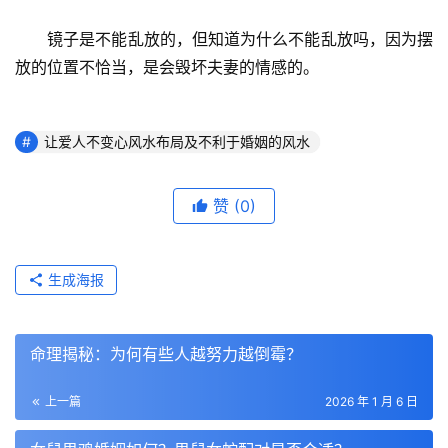
　　镜子是不能乱放的，但知道为什么不能乱放吗，因为摆
放的位置不恰当，是会毁坏夫妻的情感的。
让爱人不变心风水布局及不利于婚姻的风水
赞
(0)
生成海报
命理揭秘：为何有些人越努力越倒霉？
上一篇
2026 年 1 月 6 日