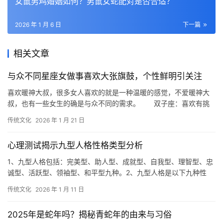
女鼠男鸡婚姻如何？男鼠女蛇配对是否合适？
2026 年 1 月 6 日
下一篇
相关文章
与众不同星座女做事喜欢大张旗鼓，个性鲜明引关注
喜欢暖神大叔，很多女人喜欢的就是一种温暖的感觉，不爱暖神大
叔，也有一些女生的确是与众不同的需求。 双子座：喜欢有挑
战有新鲜感暖男的呆萌有点闷。 双子座的女生
传统文化
2026 年 1 月 21 日
心理测试揭示九型人格性格类型分析
1、九型人格包括：完美型、助人型、成就型、自我型、理智型、忠
诚型、活跃型、领袖型、和平型九种。2、九型人格是以下九种性
格：完美型人格。拥有这个人格的人事事讲究完
传统文化
2026 年 1 月 11 日
2025年是蛇年吗？揭秘青蛇年的由来与习俗