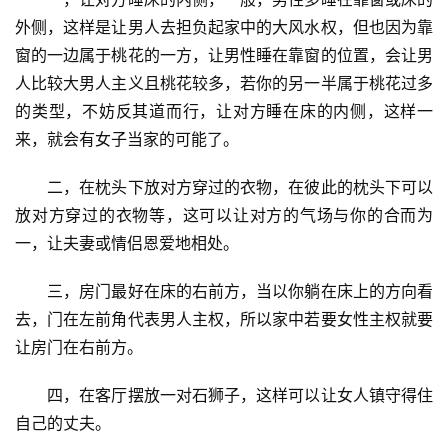
外侧，这样是让男人去担负起家中的大风水权，但也因为靠
窗的一边属于桃花的一方，让男性睡在靠窗的位置，会让男
人比较大男人主义且桃花较多，若你的另一半属于桃花过多
的类型，不妨反其道而行，让对方睡在床的内侧，这样一
来，就会有女子当家的可能了。
　　二，在枕头下放对方穿过的衣物，在彼此的枕头下可以
放对方穿过的衣物等，这可以让对方的气场与你的合而为
一，让夫妻或情侣恩爱地相处。
　　三，房门最好在床的右前方，当以你躺在床上的方向看
去，门在左前角代表男人主权，所以家中若要女性主权就要
让房门在右前方。
　　四，在客厅摆放一对石狮子，这样可以让女人镇守得住
自己的丈夫。