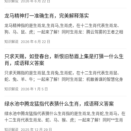
知识解说
2026 年 6 月 22 日
二生肖中，生肖牛便是这一精神的化身，牛自古是农耕文明的象
征，脚踏实地、任
龙马精神打一准确生肖，完美解释落实
龙马精神指的是生肖龙,生肖马,生肖虎，在十二生肖代表生肖龙、
狗、马、鼠、虎；一起来了解！同时生肖龙：腾云驾雾的王者之相
生肖龙自古被视为吉祥与权威的象征，其“龙马精神”更寓意着昂扬斗
知识解说
2026 年 6 月 22 日
志，2024甲辰龙年对属龙者而言极为特殊，上半年易遇贵人提携，
但下半年
只求天赐，如登春台，新恨旧愁眉上集是打猜一什么生
肖，成语释义答案
只求天赐指的是生肖鼠,生肖兔,生肖蛇，在十二生肖代表生肖鼠、
蛇、兔、羊、牛；一起来了解！同时生肖鼠：机敏善谋的智慧化身
“只求天赐，如登春台”暗藏玄机，此谜底正是生肖鼠，鼠为十二地支
知识解说
2026 年 1 月 5 日
之首，象征机变与生命力，古籍云：“鼠咬天开”，喻其破除困境之
能，下半年
绿水池中腾龙猛指代表猜什么生肖，成语释义答案
绿水池中腾龙猛指代表猜什么生肖指的是生肖龙,生肖蛇,生肖马，在
十二生肖代表生肖龙、蛇、马、猴、虎；一起来了解！同时**生肖
龙**：绿水池中腾龙猛的玄机 “绿水池中腾龙猛”这一意象，常被解
知识解说
2025 年 12 月 29 日