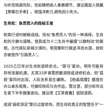
与听觉规避风险，恰如精明商人善察细节，建议属鼠人佩戴
【黑曜石手串】，增强决断力,避免因小失大。
生肖蛇：鱼贯而入的隐秘王者
蛇类行进时蜿蜒成线，恰似“鱼贯而入”的另一种演绎。生肖
蛇的冷静与谋略，使其成为十二生肖中最擅“以静制动”的属
相，古代商队穿越沙漠时，常观察蛇行痕迹寻找水源，故蛇
亦被视作“引路贵人”。
2025乙巳年对生肖蛇是转折点。“驿马”星动，明年可能有
异地发展机遇，尤其33岁者需把握调岗或进修机会，但“孤
辰”星同时出现，人际关系易生嫌隙。【粉晶狐狸】摆放在
办公桌东南角，可催旺桃花与合作运，需注意，部分蛇年出
生者下半年健康波动，建议用【艾草香囊】驱除湿邪。
成语“画蛇添足”警示过度修饰，而生肖蛇真正的智慧在于“一