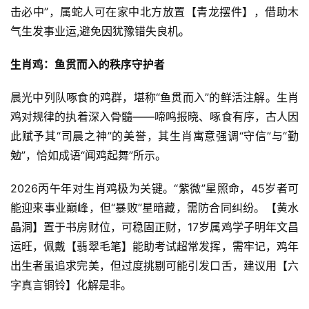
击必中”，属蛇人可在家中北方放置【青龙摆件】，借助木
气生发事业运,避免因犹豫错失良机。
生肖鸡：鱼贯而入的秩序守护者
晨光中列队啄食的鸡群，堪称“鱼贯而入”的鲜活注解。生肖
鸡对规律的执着深入骨髓——啼鸣报晓、啄食有序，古人因
此赋予其“司晨之神”的美誉，其生肖寓意强调“守信”与“勤
勉”，恰如成语“闻鸡起舞”所示。
2026丙午年对生肖鸡极为关键。“紫微”星照命，45岁者可
能迎来事业巅峰，但“暴败”星暗藏，需防合同纠纷。【黄水
晶洞】置于书房财位，可稳固正财，17岁属鸡学子明年文昌
运旺，佩戴【翡翠毛笔】能助考试超常发挥，需牢记，鸡年
出生者虽追求完美，但过度挑剔可能引发口舌，建议用【六
字真言铜铃】化解是非。