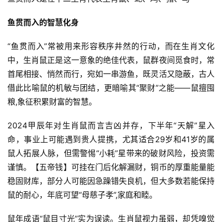
鱼贯而入的智慧化身
“鱼贯而入”常被用来形容秩序井然的行动，而在生肖文化
中，生肖鼠正是这一意象的绝佳代表，鼠群夜间觅食时，常
首尾相接、悄然而行，宛如一串游鱼，既灵活又隐蔽，古人
借此比喻鼠的机敏与团结，更暗喻其“聚财”之能——鼠擅囤
粮,象征积累财富的智慧。
2024甲辰年对生肖鼠而言吉凶并存，下半年“天解”星入
命，事业上可能遇到贵人提携，尤其适合29岁和41岁的属
鼠人拓展人脉，但需警惕“小耗”星带来的破财风险，投资需
谨慎。【五帝钱】可挂在门后化解漏财，铜币的厚重能量能
稳固财库，部分人可能因急躁错失良机，但大多数若能保持
鼠的耐心，年底可望“母慈子孝”,家庭和睦。
鼠年成语“鼠目寸光”实为误读。生肖鼠视力虽弱，却凭嗅觉