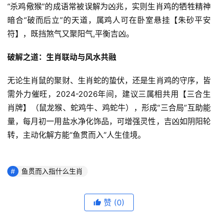
“杀鸡儆猴”的成语常被误解为凶兆，实则生肖鸡的牺牲精神
暗合“破而后立”的天道，属鸡人可在卧室悬挂【朱砂平安
符】，既挡煞气又聚阳气,平衡吉凶。
破解之道：生肖联动与风水共融
无论生肖鼠的聚财、生肖蛇的蛰伏，还是生肖鸡的守序，皆
需外力催旺，2024-2026年间，建议三属相共用【三合生
肖牌】（鼠龙猴、蛇鸡牛、鸡蛇牛），形成“三合局”互助能
量，每月初一用盐水净化饰品，可增强灵性，吉凶如阴阳轮
转，主动化解方能“鱼贯而入”人生佳境。
鱼贯而入指什么生肖
赞
(0)