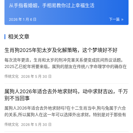
从手指看婚姻，手相易教你过上幸福生活
2026 年 1 月 6 日
下一篇
相关文章
生肖狗2025年犯太岁及化解策略，这个梦境好不好
每次流年更迭，生肖和太岁的刑冲克害关系便变成民间热议话题。
2025乙巳蛇年将要来临，属狗的朋友在传统八字命理学中的确存在
特殊运势格局。做为研习子平术多年的从业者
传统文化
2026 年 5 月 30 日
属狗人2026年适合去外地求财吗，动中求财吉凶，千万
别不当回事
属狗人2026年适合去外地求财吗?在十二生肖当中,狗与兔属于六合
的关系,所以属狗人在这一年可以选择外出求财。特别是对于那些有
计划和资金周转不足的属狗人而言,在这
传统文化
2026 年 5 月 30 日