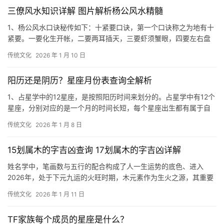
三僚风水知识详解 图片解析杨公风水精髓
1、杨公风水口诀秘传如下：十紧要口诀，第一个口诀称之为地有十
紧要。一要化生开帐，二要两耳插天，三要虾须蟹眼，四要左右盘
旋，五要上下三停。六要砂脚宜转，七要明堂开
传统文化
2026 年 1 月 10 日
阳历还是阴历？星座月份表查询全解析
1、占星学中的12星座，是按照阳历时间来划分的。占星学中有12个
星座，分别对应的是一个月的时间长短，每个星座出生都有属于自
己的星座命数。按照风火水土来划分，每一
传统文化
2026 年 1 月 8 日
15划属木的字吉凶查询 17划属木的字吉凶详解
姓名学中，笔画数与五行的配合构成了人一生运势的底色、进入
2026年，处于下元九运的火旺时期，木元素作为生火之源，其重要
性不言而喻、十五划在数理中被视为“福寿双全
传统文化
2026 年 1 月 11 日
TF家族每个成员的星座是什么？