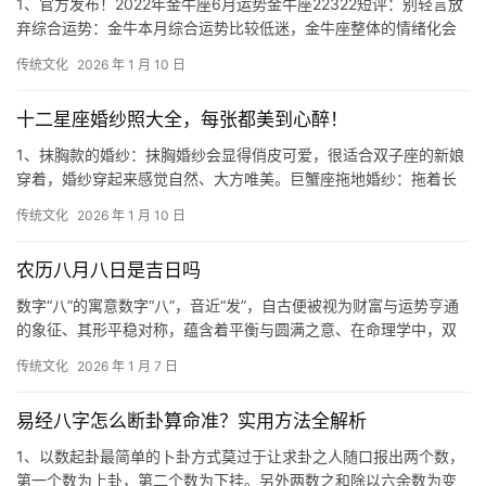
1、官方发布！2022年金牛座6月运势金牛座22322短评：别轻言放
弃综合运势：金牛本月综合运势比较低迷，金牛座整体的情绪化会
非常明显，同时也会无限放大危机感，
传统文化
2026 年 1 月 10 日
十二星座婚纱照大全，每张都美到心醉！
1、抹胸款的婚纱：抹胸婚纱会显得俏皮可爱，很适合双子座的新娘
穿着，婚纱穿起来感觉自然、大方唯美。巨蟹座拖地婚纱：拖着长
长的燕尾，走在红地毯上，明媚的阳光透过教堂
传统文化
2026 年 1 月 10 日
农历八月八日是吉日吗
数字“八”的寓意数字“八”，音近“发”，自古便被视为财富与运势亨通
的象征、其形平稳对称，蕴含着平衡与圆满之意、在命理学中，双
八相叠，寓意好事成双，财运加倍，因此
传统文化
2026 年 1 月 7 日
易经八字怎么断卦算命准？实用方法全解析
1、以数起卦最简单的卜卦方式莫过于让求卦之人随口报出两个数，
第一个数为上卦，第二个数为下挂。另外两数之和除以六余数为变