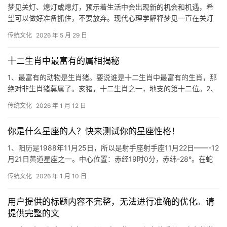
梦见关灯、熄灯或熄灯，预示着生活中会出现新的机会和机遇，希
望可以做好准备抓住，不要放弃。现代心理学解释梦见一直在关灯
灯光常常会点燃人们心中的希望。家里的灯预示着
传统文化
2026 年 5 月 29 日
十二生肖中最富有的属相揭秘
1、最富有的动物是生肖猪。要说谁是十二生肖中最富有的生肖，那
绝对非生肖猪莫属了。亥猪，十二生肖之一，地支的第十二位。2、
当然是鸡，因为鸡的属性是“酉”，所以只有
传统文化
2026 年 1 月 12 日
你是什么星座的人？快来测试你的星座性格！
1、阳历是1988年11月25日，所以是射手座射手座11月22日——-12
月21日黄道星座之一。中心位置：赤经19时0分，赤纬-28°。在蛇
夫座之东，摩羯座之西
传统文化
2026 年 1 月 10 日
用户提供的标题内容不完整，无法进行准确的优化。请
提供完整的文