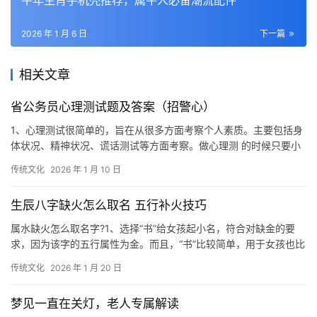
牛年生肖手机壳推荐，属牛人必备潮流配件
2026 年 1 月 6 日
下一篇
相关文章
省公务员心理测试题及答案（招警心）
1、心理测试很简单的，旨在从很多方面考察个人素质。主要包括身
体状况、精神状况、谎话测试等方面考察。做心理测 的时候只要小
心注意答案的前后一致就好了。回答身体方面
传统文化
2026 年 1 月 10 日
生辰八字缺火怎么取名 五行补火技巧
属水缺火怎么取名字?1、选择“书”给女孩起小名，符合对缺金的要
求，因为该字的五行属性为金。而且，“书”比较简单，用于女孩也比
较合适。水与夕结合成了“汐”，意指晚
传统文化
2026 年 1 月 20 日
梦见一直在关灯，老人专属解读