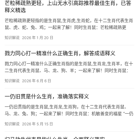
芒粒稀疏熟更轻，上山无水引高踪推荐最佳生肖，已答
释义精选
芒粒稀疏熟更轻指的是生肖鼠,生肖虎,生肖蛇，在十二生肖代表生肖
鼠、虎、蛇、兔、鸡；一起来了解！同时生肖鼠：芒粒稀疏熟更
轻，智慧暗藏巧登高 \”芒粒稀疏熟更轻\”暗喻生肖鼠的机敏特质——
知识解说
2026 年 1 月 20 日
越是看似资源匮乏的环境，越能激发其灵活应变的能力，2024年甲
辰龙年，生肖鼠与
戮力同心打一精准什么正确生肖，解答成语释义
戮力同心打一精准什么正确生肖指的是生肖鼠,生肖龙,生肖羊，在十
二生肖代表生肖鼠、马、龙、狗、羊；一起来了解！同时生肖鼠：
戮力同心的智慧担当 在十二生肖中,生肖鼠以机敏灵活著称，而“戮
知识解说
2026 年 6 月 6 日
力同心”正是其团队精神的写照，鼠年出生之人，天生具备极强的适
应力与协作能力，尤其在事业运势
一仍旧贯是什么生肖，准确落实释义
一仍旧贯指的是生肖鼠,生肖龙,生肖狗，在十二生肖代表生肖鼠、
马、龙、兔、狗；一起来了解！同时生肖鼠：机敏善变的福星 “一仍
旧贯”在生肖鼠的命理中，暗喻其善于守成却缺乏变通，属鼠者天生
知识解说
2026 年 5 月 15 日
聪慧，但下半年若固守旧业，恐错失良机，23岁者事业易遭打压，
51岁则需