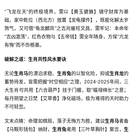
“飞龙在天”的终极境界，需以【黄玉貔貅】镇守财库为基
础，家中乾位（西北方）放置【龙龟摆件】，既能化解太岁
煞气，又可借“龟龙麟凤”之吉兆催旺文昌，需牢记：本命年
“吉凶激荡”，红色衣物与【五帝钱】需全年随身，方保“亢龙
有悔”而不伤根基。
破解之道：生肖共性风水要诀
无论
生肖马
的漂泊求稳、
生肖兔
的以智化险，抑或
生肖龙
的
蓄势待发，皆需把握“时空相应”之理，2024-2025年间，三
大生肖可共用【六合葫芦】挂于门楣，取“福禄绵长”之意；
每月朔望之日焚【艾草香】净化磁场，极为难得的天时助力
不可轻忽。
文末点睛：命理如棋局，落子无悔方为胜，建议
生肖马
者备
【马鞍形钱包】纳财，
生肖兔
者用【三叶草胸针】聚吉，
生