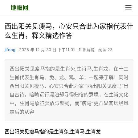
西出阳关见瘦马，心安只合此为家指代表什
么生肖，释义精选作答
jifeng
2025 年 12 月 30 日 下午11:01
知识解说
阅读 23
西出阳关见瘦马指的是生肖兔,生肖马,生肖龙，在十二
生肖代表生肖马、兔、龙、鸡、羊；一起来了解！同时
西出阳关见瘦马，心安只合此为家 “西出阳关见瘦马”出
自古诗，暗喻远行漂泊却寻得归宿的意境，在生肖文化
中，生肖马象征奔放与坚韧，而“瘦马”更凸显其历经风
霜后的从容
西出阳关见瘦马指的是生肖兔,生肖马,生肖龙