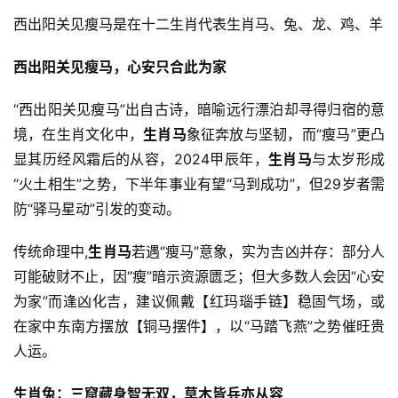
西出阳关见瘦马是在十二生肖代表生肖马、兔、龙、鸡、羊
西出阳关见瘦马，心安只合此为家
“西出阳关见瘦马”出自古诗，暗喻远行漂泊却寻得归宿的意
境，在生肖文化中，
生肖马
象征奔放与坚韧，而“瘦马”更凸
显其历经风霜后的从容，2024甲辰年，
生肖马
与太岁形成
“火土相生”之势，下半年事业有望“马到成功”，但29岁者需
防“驿马星动”引发的变动。
传统命理中,
生肖马
若遇“瘦马”意象，实为吉凶并存：部分人
可能破财不止，因“瘦”暗示资源匮乏；但大多数人会因“心安
为家”而逢凶化吉，建议佩戴【红玛瑙手链】稳固气场，或
在家中东南方摆放【铜马摆件】，以“马踏飞燕”之势催旺贵
人运。
生肖兔：三窟藏身智无双，草木皆兵亦从容