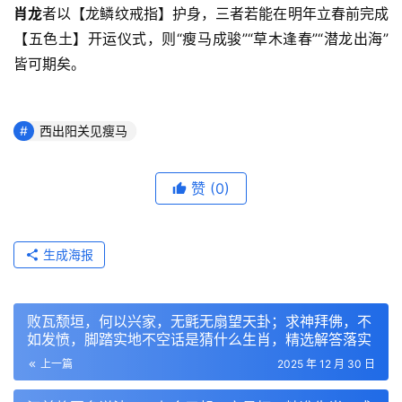
肖龙
者以【龙鳞纹戒指】护身，三者若能在明年立春前完成
【五色土】开运仪式，则“瘦马成骏”“草木逢春”“潜龙出海”
皆可期矣。
西出阳关见瘦马
赞
(0)
生成海报
败瓦颓垣，何以兴家，无氈无扇望天卦；求神拜佛，不
如发愤，脚踏实地不空话是猜什么生肖，精选解答落实
上一篇
2025 年 12 月 30 日