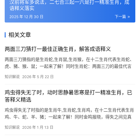
汉前将军多说法，二七合三起一六是打一精准生肖，成
语释义落实
2025 年 12 月 30 日
下一篇
相关文章
两面三刀猜打一最佳正确生肖，解答成语释义
两面三刀猜指的是生肖蛇,生肖鼠,生肖猴，在十二生肖代表生肖蛇、
虎、猪、猴、鼠；一起来了解！同时生肖蛇：两面三刀的最佳代言
者 “两面三刀”一词，常用来形容表面一套、背后一套的行事作风，
知识解说
2026 年 5 月 22 日
而生肖蛇恰是这一特质的绝佳象征，蛇类天生善于伪装，既能蛰伏
草丛伺机而动，
鸡虫得失无了时，动时思静暑思寒是打一精准生肖，已
答释义精选
鸡虫得失无了时指的是生肖牛,生肖蛇,生肖鸡，在十二生肖代表生肖
鸡、牛、蛇、羊、猪；一起来了解！同时金鸣报晓，得失之间见真
章 “鸡虫得失无了时，动时思静暑思寒”暗藏玄机，谜底正是生肖
知识解说
2026 年 1 月 13 日
鸡，鸡栖于架则思虫，得虫又忧寒暑，恰如人生患得患失，古籍
云：“酉鸡属金，司晨破