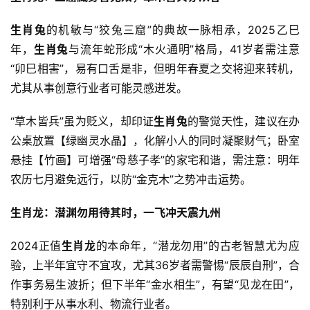
生肖兔
的机敏与“狡兔三窟”的典故一脉相承，2025乙巳
年，
生肖兔
与流年蛇形成“木火通明”格局，41岁者需注意
“卯巳相害”，易有口舌是非，但明年春夏之交将迎来转机，
尤其从事创意行业者可能灵感迸发。
“草木皆兵”虽为贬义，却印证
生肖兔
的警觉天性，建议在办
公桌放置【绿幽灵水晶】，化解小人的同时凝聚财气；卧室
悬挂【竹画】可增强“母慈子孝”的家宅和谐，需注意：明年
农历七月避免远行，以防“金克木”之势冲击运势。
生肖龙：潜渊勿用待其时，一飞冲天震九州
2024正值
生肖龙
的本命年，“潜龙勿用”的古老智慧尤为应
验，上半年宜守不宜攻，尤其36岁者需警惕“辰辰自刑”，合
作事务易生波折；但下半年“金水相生”，有望“见龙在田”，
特别利于从事水利、物流行业者。