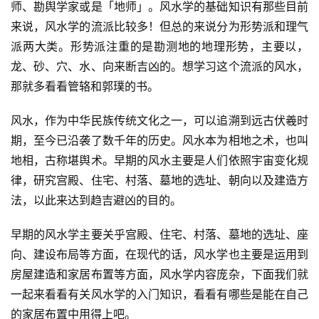
师、勘舆学家或是「地师」。风水学的基础知识有那些目前
来说，风水学的流派比较多！但总的来说分为形势派和理气
派两大类。形势派注重的是勘测地的地理形势，主要以，
龙、砂、穴、水、向来断吉凶的。想学习这个流派的风水，
那就多看看管辂和郭璞的书。
风水，作为中华民族传统文化之一，可以追溯到远古伏羲时
期，至今已沿袭了数千年的历史。风水本为相地之术，也叫
地相，古称堪舆术。早期的风水主要是人们依照宇宙变化规
律，研究宫殿、住宅、村落、墓地的选址、朝向以及建造方
法，以此来达到趋吉避凶的目的。
早期的风水学主要关乎宫殿、住宅、村落、墓地的选址、座
向、建设布局等方面，在现代的话，风水学也主要是运用到
房屋建造和家居布置等方面，风水学内容庞杂，下面我们就
一起来看看有关风水学的入门知识，看看有哪些是能在自己
的家居布置中用得上吧。