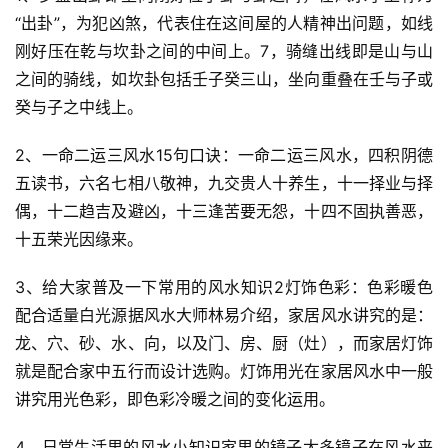
“出卦”，为犯凶煞，代表住在这间屋的人精神出问题，如线
刚好压在乾与坎卦之间的中间上。7，骑缝出线即是山与山
之间的骑线，如坎卦包括壬子癸三山，坐向重叠在壬与子或
癸与子之中线上。
2、一命二运三风水15句口诀：一命二运三风水，四积阴德
五读书，六名七相八敬神，九交贵人十养生，十一择业与择
偶，十二趋吉及避凶，十三逢苦要无怨，十四不固执善恶，
十五荣光因缘来。
3、给大家普及一下常用的风水知识2灯饰色彩：色彩暖色
配合适量白光源据风水大师林易介绍，家居风水讲究的是：
龙、穴、砂、水、向，以及门、房、厨（灶），而家居灯饰
就是配合家中五行而设计选购。灯饰用光在家居风水中一般
讲究用光色彩，即色彩冷暖之间的变化运用。
4、日常生活里的风水小知识家里的镜子太多镜子在风水来