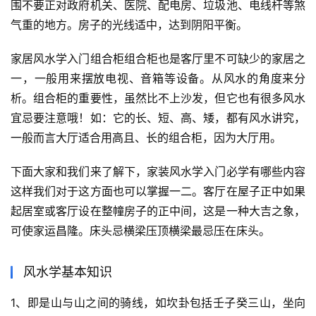
围不要正对政府机关、医院、配电房、垃圾池、电线杆等煞
气重的地方。房子的光线适中，达到阴阳平衡。
家居风水学入门组合柜组合柜也是客厅里不可缺少的家居之
一，一般用来摆放电视、音箱等设备。从风水的角度来分
析。组合柜的重要性，虽然比不上沙发，但它也有很多风水
宜忌要注意哦！如：它的长、短、高、矮，都有风水讲究，
一般而言大厅适合用高且、长的组合柜，因为大厅用。
下面大家和我们来了解下，家装风水学入门必学有哪些内容
这样我们对于这方面也可以掌握一二。客厅在屋子正中如果
起居室或客厅设在整幢房子的正中间，这是一种大吉之象，
可使家运昌隆。床头忌横梁压顶横梁最忌压在床头。
风水学基本知识
1、即是山与山之间的骑线，如坎卦包括壬子癸三山，坐向