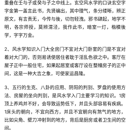
重叠在壬与子或癸与子之中线上。玄空风水学的口诀玄空字
字金第一盖言此书，先贤编出，其中理气，条分缕晰，辨正
原文，有言责无，今传与後，切勿轻洩。邪书肆起，地学不
明，各宗师授，莫辨渭泾，我作此书，暗室一灯，楷模後
学，字字万金。
2、风水学知识入门大全房门不宜对大门卧室的门是不宜对
着对大门的，否则易诱使居住者耽于淫乱色欲之中。客厅在
屋子正中一般住宅，如果起居室或客厅设在整幢房子的正中
间，这是一种大吉之象，可使家运昌隆。
3、五行的生克、八卦的应用、阴阳的判别、罗盘的使用方
法、房屋的坐向判别，是风水学入门主要学习的知识。1房
顶上养鸡并不好，会导致运势低下，并且头部容易有疾病。
1床头的朝向，不宜向西方，并且不宜朝向有煞气的地方，
比如尖角、壁刀冲射到的地方，背后是厨房或者卫生间的空
间。