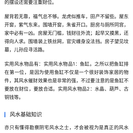
的摆设还需要注重财位。
屋背若无靠，福气总不够。龙虎似推车，田产不留些。屋东
开窗，紫气东来。围墙开窗，朱雀开口。厨房与厕所同宫，
家中必有一凶。房屋无门槛，钱财往外流；起早又摸黑，还
得向人求。围墙装上铁丝网，官灾缠身没法挡。房子望见坟
墓，儿孙应寻活路。
实用风水物品有：实用风水物品1：鱼缸。之所以把鱼缸排
在第一位，是因为使用鱼缸不仅是一个很好装饰家居的物
件，其风水催财效果也是非常的强，不过要注意的是鱼缸不
要放在财位，要放合适。实用风水物品2：水晶、葫芦、古
铜钱等。
风水基础知识
亦只有懂得勘察阴宅风水之士，才会被视为是真正的风水