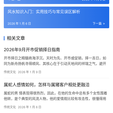
风水知识入门：实用技巧与常见误区解析
2026 年 1 月 6 日
下一篇
相关文章
2026年9月开市促销择日指南
开市择日之精髓商海浮沉，天时为先、开市或促销，择一吉日，如
同为新舟扬帆寻得顺风、其核心在于引动天地间的祥瑞之气，避开
乖戾之煞、吉日能催旺人气财气，使得开局顺利，
传统文化
2026 年 1 月 9 日
属蛇人感情如何，怎样与属猪客户相处更融洽
属蛇的男 情表现得很热烈，因此，在他的生命中总有多个女性围着
他转，是个典型的风流人物，他的爱情观比较有攻击性，很懂得用
行动表达爱意，也善于琢磨女孩子的心思，但由
传统文化
2026 年 1 月 6 日