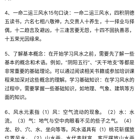
4、一命二运三风水15句口诀：一命二运三风水，四积阴德
五读书，六名七相八敬神，九交贵人十养生，十一择业与择
偶，十二趋吉及避凶，十三逢苦要无怨，十四不固执善恶，
十五荣光因缘来。
5、了解基本概念：在开始学习风水之前，需要先了解一些
基本的概念和术语。例如，“阴阳五行”、“天干地支”等都是
非常重要的基础理论。可以通过阅读相关书籍或参加培训课
程来加深对这些概念的理解。学习基础知识：在学习风水的
过程中，需要掌握一些基础知识，如地理、气象、建筑等方
面的知识。
6、风水元素指（1）风：空气流动的现象。（2）水：水
流。（3）气：地气与空中肉眼看不见的些子之气。（4）
龙、砂、穴、水、坐向等等。风水道具有（1）桃花斩摆放
位置风水。（2）山水画。水代表财富，客厅摆放山水画