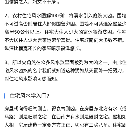
出偷摸之人，妇女不干净 。
2、农村住宅风水图解100例：将溪水引入庭院大凶。围墙
不可过高否则居住人好似围兽穷困。围墙不可紧逼家屋至少
离屋50公分以上。住宅大住人少大凶家运将渐贫困。住宅
不大居住人少大吉家运荣华富贵。住宅取南向大多数不错。
纵深比横宽还长的家屋暗示福泽悠长。
3、所以尖角煞在众多风水煞里面被列为大凶之一。由此住
宅风水凶煞的名字我们就知道这种犹如从天而降一把劈刀，
对住宅风水影响可想而知。
住宅风水学入门?
房屋朝向得旺气则吉，得衰气则凶。在房屋东北方有水（或
马路）则是旺财之宅，在西南方有水则是破财之宅。屋相如
人相，房屋建造一定要方方正正，切忌有三尖八角。住宅周