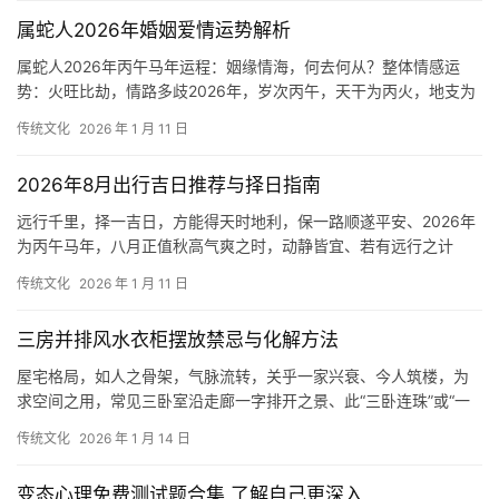
属蛇人2026年婚姻爱情运势解析
属蛇人2026年丙午马年运程：姻缘情海，何去何从？整体情感运
势：火旺比劫，情路多歧2026年，岁次丙午，天干为丙火，地支为
午火、属蛇人地支为巳，巳亦属火、流年午
传统文化
2026 年 1 月 11 日
2026年8月出行吉日推荐与择日指南
远行千里，择一吉日，方能得天时地利，保一路顺遂平安、2026年
为丙午马年，八月正值秋高气爽之时，动静皆宜、若有远行之计
划，务必审慎择时，以趋吉避凶。八月出行上吉
传统文化
2026 年 1 月 11 日
三房并排风水衣柜摆放禁忌与化解方法
屋宅格局，如人之骨架，气脉流转，关乎一家兴衰、今人筑楼，为
求空间之用，常见三卧室沿走廊一字排开之景、此“三卧连珠”或“一
廊穿三房”之局，在风水形家上，颇有讲究，
传统文化
2026 年 1 月 14 日
变态心理免费测试题合集 了解自己更深入