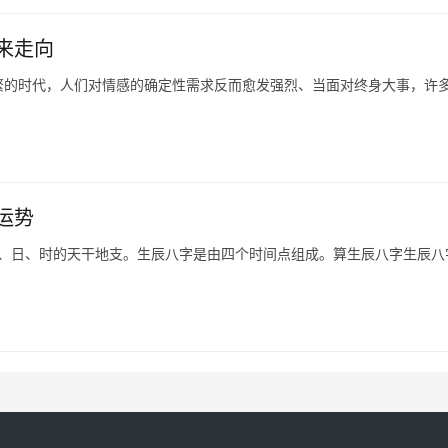
来走向
繁的时代，人们对情感的确定性需求反而愈发强烈、当面对终身大事，许
运势
月、日、时的天干地支。生辰八字是由四个时间点组成。算生辰八字生辰八