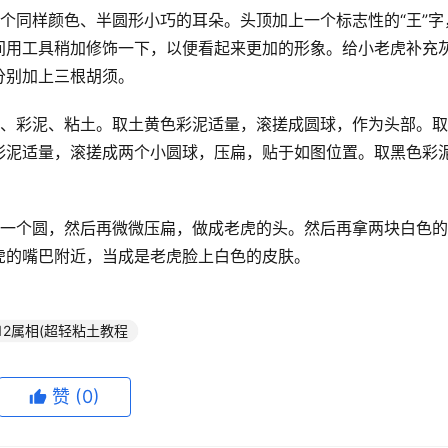
个同样颜色、半圆形小巧的耳朵。头顶加上一个标志性的“王”字
间用工具稍加修饰一下，以便看起来更加的形象。给小老虎补充
分别加上三根胡须。
泥、彩泥、粘土。取土黄色彩泥适量，滚搓成圆球，作为头部。
彩泥适量，滚搓成两个小圆球，压扁，贴于如图位置。取黑色彩
成一个圆，然后再微微压扁，做成老虎的头。然后再拿两块白色
虎的嘴巴附近，当成是老虎脸上白色的皮肤。
12属相(超轻粘土教程
赞
(0)