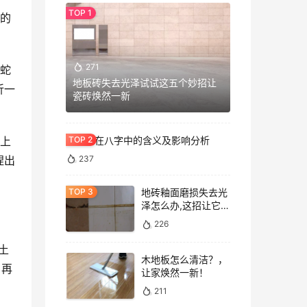
耸的
271
成蛇
地板砖失去光泽试试这五个妙招让
折一
瓷砖焕然一新
粘上
七杀格在八字中的含义及影响分析
捏出
237
地砖釉面磨损失去光
泽怎么办,这招让它重
焕光泽!
226
土
木地板怎么清洁？，
，再
让家焕然一新！
211