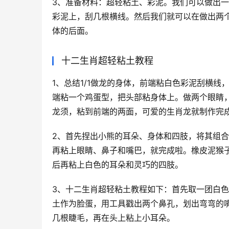
3、准备材料：超轻粘土、彩泥。我们可以做出
彩泥上，刮几根横线。然后我们就可以在做出两
体的后面。
十二生肖超轻粘土教程
1、总结1/1做龙的身体，前端粘白色彩泥刮横
端粘一个鸡蛋型，把头部粘身体上。做两个眼睛
龙须，粘到前端的两面，可爱的生肖龙就制作完
2、首先捏出小熊的耳朵、身体和四肢，将其组
再粘上眼睛、鼻子和嘴巴，就完成啦。橡皮泥猴
后再粘上白色的耳朵和灵巧的四肢。
3、十二生肖超轻粘土教程如下：首先取一团白
土作为脸蛋，用工具戳出两个鼻孔，划出弯弯的
几根睫毛，再在头上粘上小耳朵。