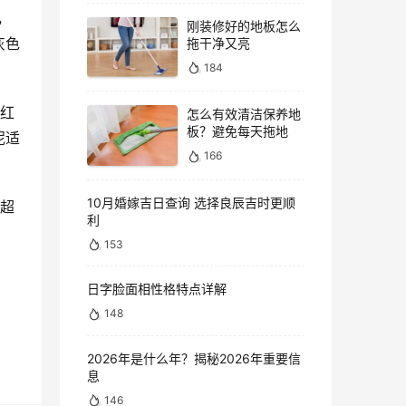
，
刚装修好的地板怎么
灰色
拖干净又亮
184
取红
怎么有效清洁保养地
板？避免每天拖地
泥适
166
10月婚嫁吉日查询 选择良辰吉时更顺
的超
利
153
日字脸面相性格特点详解
148
2026年是什么年？揭秘2026年重要信
息
146