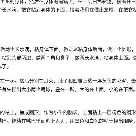
一个龙的身体，然后在身体的前端上，粘一层白色彩泥，接着在
个长水滴，把它粘到身体的下面，接着我们在做出龙尾，在把它
线，做两个长水滴，粘身体下面。做龙尾粘身体后面，做一个圆形
，粘到头部两边，做两个角和鼻子，做两长水滴，粘身体上面。
成了。
合在一起。然后分别在耳朵、肚子和四肢上粘一层黄色的彩泥，
子首先捏出大小两个扁球，叠在一起，大的在上面，小的在下面
色的粘土，搓成圆形，作为小牛的脑袋，上面粘上一层粉色的圆
嘴巴。继续在嘴巴里面粘上舌头，用黑色和白色的粘土捏出眼睛