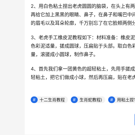
2、用白色粘土捏出老虎圆圆的脑袋，在头上有两
再给它加上黑黑的眼睛、鼻子，在鼻子和嘴巴中
的眉毛以及耳朵轮廓，千万别忘了在它脸颊两侧
3、老虎手工橡皮泥教程如下：材料准备：橡皮
色彩泥适量，搓成圆球，压扁贴于头部。取白色
量，滚搓成小圆球，制作鼻子。
4、首先我们拿一团黄色的超轻粘土，先用手搓
轻粘土，把它们做成小球，然后再压扁，贴在老
十二生肖教程
生肖蛇教程)
用粘土捏