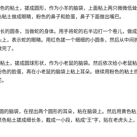
白色的粘土，搓成圆形，作为小羊的脑袋，上面粘上两只微微低
色粘土做成眼睛，粉色的鼻子和脸蛋，鼻子下面做出嘴巴。
长长的圆条，当做蛇的身体。用手将蛇的右半边打一个卷儿，做
头上，表示蛇的眼睛。用红色搓一个细细的小圆条，然后从中间
做完了。
的粘土，搓成圆球形状，作为小老鼠的脑袋。然后依次给小老鼠
粉色的脸蛋，再在小老鼠的脑袋上粘上耳朵。继续用粉色的粘土
花。
圆圆的脑袋，在捏出两个圆形的耳朵，粘在脑袋上。然后用黄色粘
色粘土搓成细长条，截成一小段，粘成“王”字，贴在老虎头上