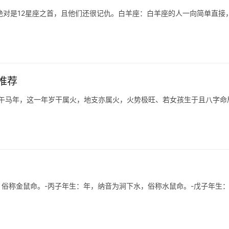
绝对是12星座之首，且他们还很记仇。白羊座：白羊座的人一向简单直接
推荐
丙午马年，这一年岁干属火，地支亦属火，火势极旺、若女孩生于且八字命
，俗称金鼠命。-丙子年生：年，纳音为涧下水，俗称水鼠命。-戊子年生