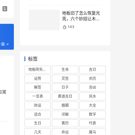
地板旧了怎么恢复光
亮，六个妙招让木地
板焕然一新
143
一篇
标签
地板砖失去光泽
生肖
吉日
运势
灵签
农历
解签
日子
吉凶
和寓
一览表
黄道吉日
风水
财运
婚姻
大全
适合
详解
数字
生日
黄历
代表
几天
命运
属马