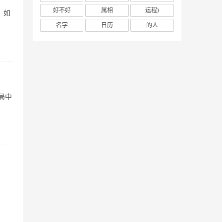
好不好
属相
运程)
，如
名字
日历
的人
局中
：