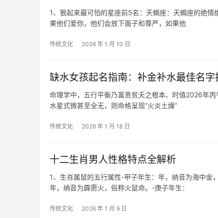
1、狠起来最可怕的星座前5名：天蝎座：天蝎座的绝情
果他们爱你，他们会放下面子和尊严，如果他
传统文化
2026 年 1 月 10 日
缺水女孩起名指南：补金补水最佳名字
命理学中，五行平衡乃富贵贫夭之根本、时值2026年
水星式微甚至全无，则命格呈现“火炎土燥”
传统文化
2026 年 1 月 18 日
十二生肖男人性格特点全解析
1、生肖属鼠的五行属性-甲子年生：年，纳音为海中金
年，纳音为霹雳火，俗称火鼠命。-庚子年生：
传统文化
2026 年 1 月 9 日