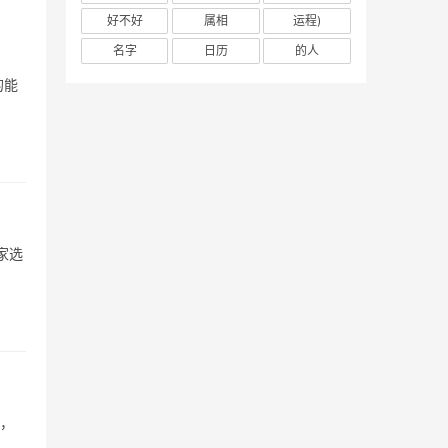
好不好
属相
运程)
名字
日历
的人
的能
家选
”，