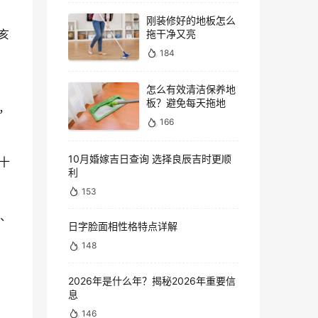
刚装修好的地板怎么
亥
拖干净又亮
184
怎么有效清洁保养地
板？避免每天拖地
，
166
10月婚嫁吉日查询 选择良辰吉时更顺
十
利
153
）、
日字脸面相性格特点详解
148
2026年是什么年？揭秘2026年重要信
息
146