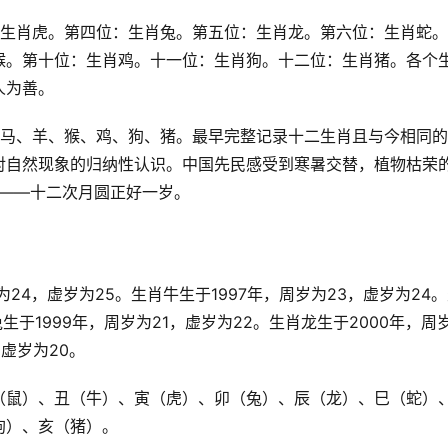
：生肖虎。第四位：生肖兔。第五位：生肖龙。第六位：生肖蛇
猴。第十位：生肖鸡。十一位：生肖狗。十二位：生肖猪。各个
人为善。
、马、羊、猴、鸡、狗、猪。最早完整记录十二生肖且与今相同
对自然现象的归纳性认识。中国先民感受到寒暑交替，植物枯荣
关——十二次月圆正好一岁。
24，虚岁为25。生肖牛生于1997年，周岁为23，虚岁为24
生于1999年，周岁为21，虚岁为22。生肖龙生于2000年，周
，虚岁为20。
（鼠）、丑（牛）、寅（虎）、卯（兔）、辰（龙）、巳（蛇）
狗）、亥（猪）。