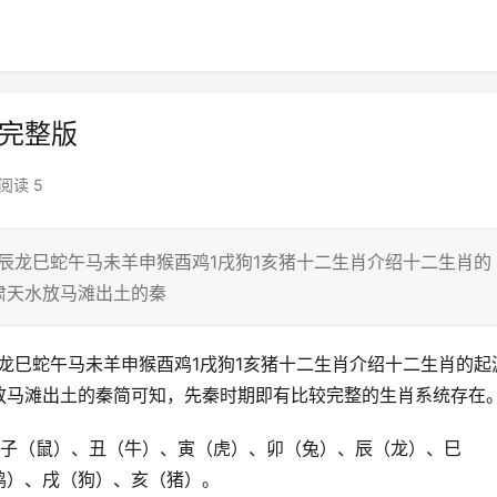
新完整版
阅读 5
辰龙巳蛇午马未羊申猴酉鸡1戌狗1亥猪十二生肖介绍十二生肖的
肃天水放马滩出土的秦
龙巳蛇午马未羊申猴酉鸡1戌狗1亥猪十二生肖介绍十二生肖的起
放马滩出土的秦简可知，先秦时期即有比较完整的生肖系统存在
；子（鼠）、丑（牛）、寅（虎）、卯（兔）、辰（龙）、巳
鸡）、戌（狗）、亥（猪）。