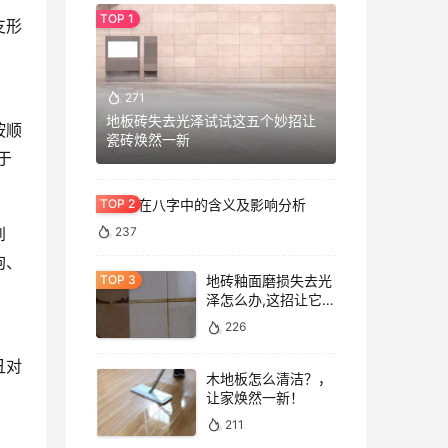
支形
271
地板砖失去光泽试试这五个妙招让
按顺
瓷砖焕然一新
于
七杀格在八字中的含义及影响分析
到
237
狗、
地砖釉面磨损失去光
泽怎么办,这招让它重
焕光泽!
226
、
丑对
木地板怎么清洁？，
让家焕然一新！
211