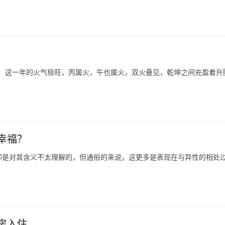
水、这一年的火气极旺，丙属火，午也属火，双火叠见，乾坤之间充盈着升
幸福？
却是对其含义不太理解的，但通俗的来说，这更多是表现在与异性的相处
房入住