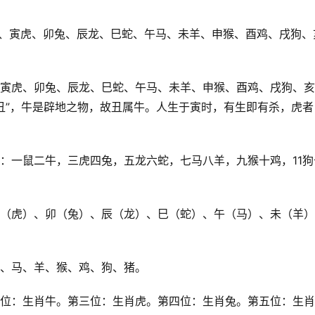
牛、寅虎、卯兔、辰龙、巳蛇、午马、未羊、申猴、酉鸡、戌狗、
、寅虎、卯兔、辰龙、巳蛇、午马、未羊、申猴、酉鸡、戌狗、亥
于丑”，牛是辟地之物，故丑属牛。人生于寅时，有生即有杀，虎者
：一鼠二牛，三虎四兔，五龙六蛇，七马八羊，九猴十鸡，11狗
寅（虎）、卯（兔）、辰（龙）、巳（蛇）、午（马）、未（羊
蛇、马、羊、猴、鸡、狗、猪。
二位：生肖牛。第三位：生肖虎。第四位：生肖兔。第五位：生肖