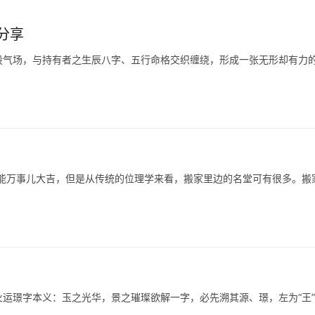
分享
股气场，与持有者之生辰八字、五行命格交织缠绕，形成一张无形却有力
就能万事儿大吉，但是从传统的位理学来看，搬家里边的名堂可有很多。搬
运璟字本义：玉之光华，景之璀璨欲解一字，必先溯其源、璟，左为“王