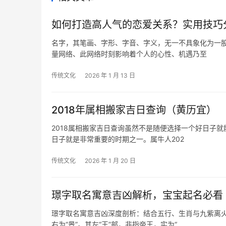
如何打造高人气的恋爱关系？实用技巧
名字，其笔画、字形、字音、字义，无一不具象化为一
量网络、此网络时刻影响着个人的心性、机遇乃至
传统文化
2026 年 1 月 13 日
2018年属相搬家吉日查询（黄历宜）
2018属相搬家吉日查询虽然不是随便选择一个好日子
日子就是非常重要的时期之一。属牛人202
传统文化
2026 年 1 月 20 日
璟字取名寓意吉凶解析，宝宝起名必看
璟字取名寓意吉凶深度剖析：结合五行、生肖与九紫离火
右为“景”。其左“王”部，非指帝王，实为“