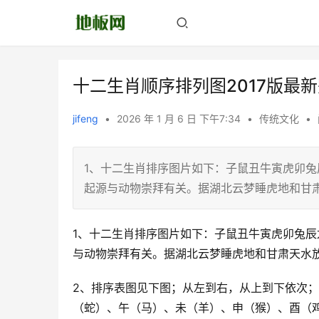
十二生肖顺序排列图2017版最
jifeng
•
2026 年 1 月 6 日 下午7:34
•
传统文化
•
1、十二生肖排序图片如下：子鼠丑牛寅虎卯兔
起源与动物崇拜有关。据湖北云梦睡虎地和甘
1、十二生肖排序图片如下：子鼠丑牛寅虎卯兔辰
与动物崇拜有关。据湖北云梦睡虎地和甘肃天水
2、排序表图见下图；从左到右，从上到下依次
（蛇）、午（马）、未（羊）、申（猴）、酉（