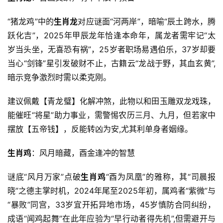
“猪龙鸡”中的
生肖龙
对应谜面“河两岸”，暗喻“辰土跨水，腾
跃化吉”，2025年甲辰龙年恰逢本命年，属龙者需牢记“太
岁当头坐，无喜恐有祸”，25岁者职场易遇伯乐，37岁却要
当心“剑锋”星引发破财不止，古籍云“龙战于野，其血玄黄”,
暗示竞争激烈时需以柔克刚。
建议佩戴【青龙璧】化解冲煞，此物以和田玉雕双龙戏珠，
能催旺“将星”助力事业，需警惕农历三月、九月，但若家中
摆放【五帝钱】，反能转凶为安,尤其利单身者姻缘。
生肖鸡
：风月暗藏，酉金逢冲的智慧
谜底“风月万家”点破
生肖鸡
“酉为凤凰”的雅称，其“司晨报
晓”之德主掌时机，2024年尾至2025年初，属鸡者“紫微”与
“暴败”同宫，33岁宜开拓异地市场，45岁慎防合同纠纷，
成语“闻鸡起舞”在此年应验为“早行动者得先机”,但需避开与