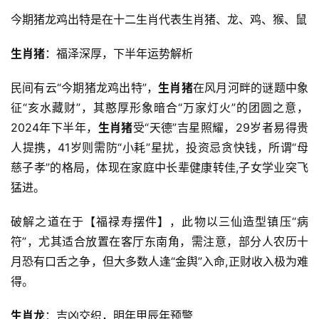
今期猪龙鸡出特是在十二生肖代表生肖猪、龙、鸡、猴、鼠
生肖猪
：福泽深厚，下半年运势解析
民间有云“今期猪龙鸡出特”，
生肖猪
在风月河畔的谜题中象
征“亥水藏财”，其憨厚形象暗合“万家灯火”的团圆之意，
2024年下半年，
生肖猪
受“天德”吉星照耀，29岁者易得贵
人提携，41岁则需防“小耗”星扰，投资忌贪快钱，所谓“母
慈子孝”的格局，体现在家庭中长辈健康转佳,子女学业突飞
猛进。
破解之道在于【福禄寿摆件】，此物以三仙造型镇压“病
符”，尤其适合放置在客厅东南角，需注意，部分人农历十
月恐有口舌之争，但大多数人逢“金舆”入命,正财收入极为难
得。
生肖龙
：吉凶交织，明年甲辰年预警