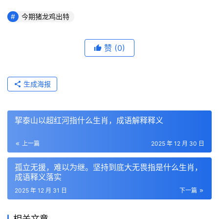
今期猪龙鸡出特
赞
(0)
生成海报
挈泰山以超红河指什么生肖，成语解释释义
上一篇
2025 年 12 月 30 日
孤立无援，难以为继。坚持到底大无畏指是什么生肖，
成语释义落实
2025 年 12 月 31 日
下一篇
相关文章