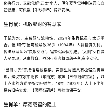
化执行力，又能化解“五鬼”小人，明年夏季需特别注意心血
管健康，可佩戴【朱砂手串】辟邪安神。
生肖鼠
：机敏聚财的智慧家
子鼠为水，主智慧与流动性，2024年
生肖鼠
虽与太岁半
合，但“晦气”星可能导致36岁（1984年）人群投资失利，
传统命理认为“鼠聚空仓”，需警惕虚假机遇。“太阴”女性贵
人星显现，从事教育、咨询行业者将母慈子孝,家宅安宁。
“鼠目寸光”等成语常被误读，实则
生肖鼠
具有极强危机意
识，建议在家中财位（东南方）放置【五帝钱聚宝盆】，以
土克水的方式平衡过旺财气，48岁（1972年）人士下半年
易有旧疾复发，【黑曜石葫芦】可挡煞保平安。
生肖羊
：厚德载福的隐士