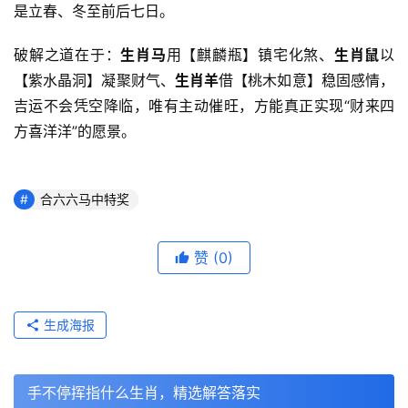
是立春、冬至前后七日。
破解之道在于：
生肖马
用【麒麟瓶】镇宅化煞、
生肖鼠
以
【紫水晶洞】凝聚财气、
生肖羊
借【桃木如意】稳固感情，
吉运不会凭空降临，唯有主动催旺，方能真正实现“财来四
方喜洋洋”的愿景。
合六六马中特奖
赞
(0)
生成海报
手不停挥指什么生肖，精选解答落实