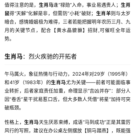
值得注意的是，
生肖马
逢“禄勋”入命，事业易遇贵人；
生肖
鼠
得“天解”化解是非，但需防“小耗”破财；
生肖羊
则与太岁
暗合，感情婚姻极为难得，三者若能把握明年农历三月、九
月的关键节点，配合【黄水晶貔貅】招财,可催旺全年运
势。
生肖马
：烈火疾驰的开拓者
午马属火，象征热情与行动力，2024年对29岁（1995年）
和41岁（1983年）的
生肖马
尤为关键——前者可能面临事
业转折，后者家庭责任加重，命理显示“吉凶并存”：部分人
因“卷舌”星干扰易惹口舌，但大多数人凭借“将星”加持可突
破瓶颈。
性格上，
生肖马
天生厌恶束缚，成语“马到成功”正是其雷厉
风行的写照，建议在办公桌左侧摆放【铜马踏燕】，既能强