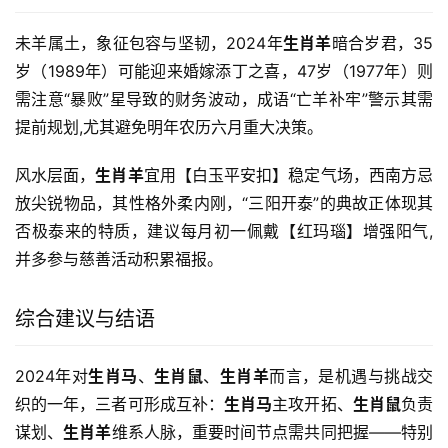
未羊属土，象征包容与坚韧，2024年
生肖羊
暗合岁君，35
岁（1989年）可能迎来婚嫁添丁之喜，47岁（1977年）则
需注意“暴败”星导致的财务波动，成语“亡羊补牢”警示其需
提前规划,尤其避免明年农历六月重大决策。
风水层面，
生肖羊
宜用【白玉平安扣】稳定气场，西南方忌
放尖锐物品，其性格外柔内刚，“三阳开泰”的典故正体现其
否极泰来的特质，建议每月初一佩戴【红玛瑙】增强阳气,
并多参与慈善活动积累福报。
综合建议与结语
2024年对
生肖马
、
生肖鼠
、
生肖羊
而言，是机遇与挑战交
织的一年，三者可形成互补：
生肖马
主攻开拓、
生肖鼠
负责
谋划、
生肖羊
维系人脉，重要时间节点需共同把握——特别