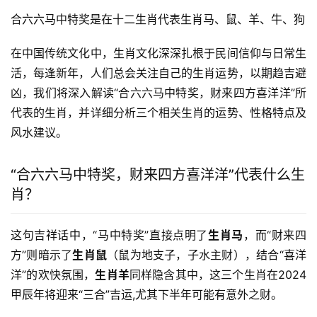
合六六马中特奖是在十二生肖代表生肖马、鼠、羊、牛、狗
在中国传统文化中，生肖文化深深扎根于民间信仰与日常生
活，每逢新年，人们总会关注自己的生肖运势，以期趋吉避
凶，我们将深入解读“合六六马中特奖，财来四方喜洋洋”所
代表的生肖，并详细分析三个相关生肖的运势、性格特点及
风水建议。
“合六六马中特奖，财来四方喜洋洋”代表什么生
肖？
这句吉祥话中，“马中特奖”直接点明了
生肖马
，而“财来四
方”则暗示了
生肖鼠
（鼠为地支子，子水主财），结合“喜洋
洋”的欢快氛围，
生肖羊
同样隐含其中，这三个生肖在2024
甲辰年将迎来“三合”吉运,尤其下半年可能有意外之财。