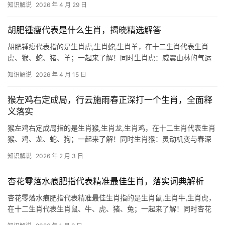
知识解说
2026 年 4 月 29 日
命理与运势解读，我们将深入探讨“膏梁锦绣”这一成语背后的生肖寓
意,并解析与之
胡肥锺瘦代表是什么生肖，揭晓精选解答
胡肥锺瘦代表指的是生肖虎,生肖蛇,生肖羊，在十二生肖代表生肖
虎、猴、蛇、猪、羊；一起来了解！同时生肖虎：威震山林的气运
密码 生肖虎在十二地支中对应“寅”，五行属木，象征勇猛与权威，
知识解说
2026 年 4 月 15 日
古语“胡肥锺瘦”中，“胡”指胡昭，书法丰腴如虎步雄姿；“锺”为锺
繇，笔势瘦劲
猴左鸡右定成局，行云施雨春正深打一个生肖，全面释
义落实
猴左鸡右定成局指的是生肖猴,生肖龙,生肖鸡，在十二生肖代表生肖
猴、鸡、龙、蛇、狗；一起来了解！同时生肖猴：灵动机变与春深
雨润的隐喻 “猴左鸡右定成局”暗藏地支申酉之位，生肖猴象征机敏
知识解说
2026 年 2 月 3 日
与破局之力，2024甲辰年木气旺盛，生肖猴逢“行云施雨”之象，预
示29岁和4
杏花零落水痕肥指代表精准最佳生肖，落实词典解析
杏花零落水痕肥指代表精准最佳生肖指的是生肖鼠,生肖牛,生肖虎，
在十二生肖代表生肖鼠、牛、虎、猪、兔；一起来了解！同时杏花
零落水痕肥的智慧化身 “杏花零落水痕肥”这句诗暗藏玄机，水痕象