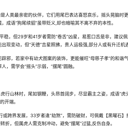
狗是人类最亲密的伙伴，它们用尾巴表达喜怒哀乐，摇头晃脑时
，成语“狗尾续貂”虽带贬义,却也暗喻其不离不弃的本性。
平稳，但29岁和41岁者需防“卷舌”凶星，易惹口舌是非，建议
出现变动，但“天德”吉星照拂，贵人运极强,部分人或有升迁机
辟邪，若家中有幼犬图案的装饰，更能催旺“母慈子孝”的和谐
，需学会“摇头”示弱，“摆尾”圆融。
，虎行山林时，尾如钢鞭，头昂首阔步，尽显霸主之姿，成语“虎
虹的开端。
远行或跨界发展，33岁者逢“劫煞”，需防破财，可佩戴【黑曜石】
转折，但属虎人需克制冲动，避免“摆尾”过猛,反伤自身。