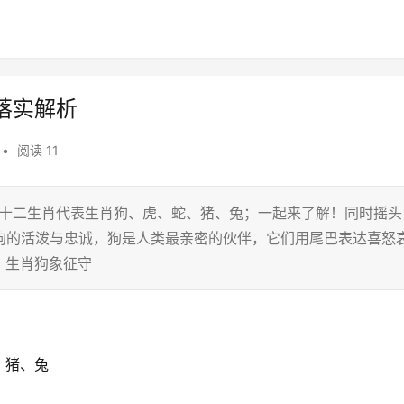
落实解析
•
阅读 11
在十二生肖代表生肖狗、虎、蛇、猪、兔；一起来了解！同时摇头
肖狗的活泼与忠诚，狗是人类最亲密的伙伴，它们用尾巴表达喜怒
，生肖狗象征守
、猪、兔