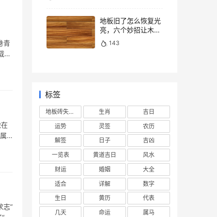
地板旧了怎么恢复光
亮，六个妙招让木地
板焕然一新
卷青
143
载，
标签
地板砖失去光泽
生肖
吉日
虎在
运势
灵签
农历
，属
解签
日子
吉凶
一览表
黄道吉日
风水
财运
婚姻
大全
适合
详解
数字
生日
黄历
代表
志”
几天
命运
属马