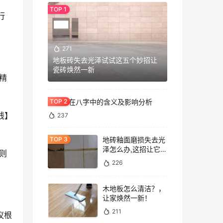
行
271
地板砖失去光泽试试这五个妙招让
瓷砖焕然一新
精
七杀格在八字中的含义及影响分析
钱】
237
地砖釉面磨损失去光
泽怎么办,这招让它重
则
焕光泽!
226
木地板怎么清洁？，
让家焕然一新！
211
议根