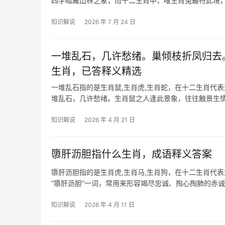
四字暗藏山林之象，而十二生肖中，唯生肖兔最符此境
卯相害”，恰
知识解说
2026 年 7 月 24 日
一堆乱石，几许愁绪。巢倾枝折凤归去
生肖，已答释义精选
一堆乱石指的是生肖鼠,生肖虎,生肖蛇，在十二生肖代
堆乱石，几许愁绪。生肖鼠之人逢此景象，往往触景生
滞，甚至被领导责
知识解说
2026 年 4 月 21 日
隳肝沥胆指什么生肖，成语释义答案
隳肝沥胆指的是生肖虎,生肖马,生肖狗，在十二生肖代
“隳肝沥胆”一词，常用来形容竭尽忠诚、掏心掏肺的赤
具有领袖气质，
知识解说
2026 年 4 月 11 日