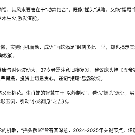
，其风水要害在于“动静结合”，既能“摇头”谋略，又能“摆尾”
木生火,激发潜能。
慵懒，实则伺机而动，成语“画蛇添足”讽刺多此一举，却也揭示其
需权衡。
星，健康与财运波动大，37岁者需注意旧疾复发，建议床头挂【五帝
长辈提携，投资上切忌贪心，谨记“摆尾”易露破绽。
又旺桃花。生肖蛇的智慧在于“以静制动”，看似“摇头”退让，实
形玉佩，引动“小龙翻身”之吉兆。
机敏，“摇头摆尾”皆有其深意，2024-2025年关键节点，建