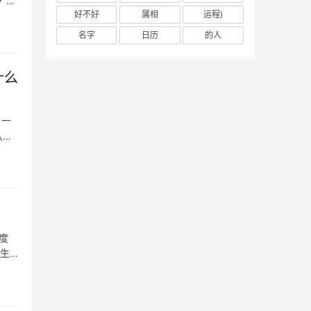
“辰
好不好
属相
运程)
名字
日历
的人
什么
 一
队停
度
天生