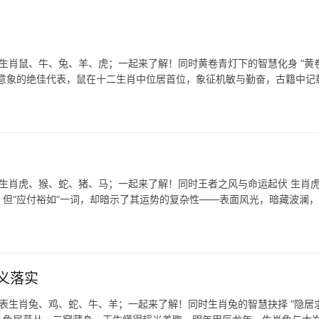
表生肖鼠、牛、兔、羊、虎；一起来了解！同时黄卷青灯下的智慧化身 “黄
一意象的绝佳代表，鼠在十二生肖中位居首位，象征机敏与勤奋，古籍中记
表生肖虎、猴、蛇、猪、马；一起来了解！同时王者之风与命运起伏 生肖
但“应付裕如”一词，却暗示了其运势的复杂性——表面风光，暗藏波澜
义落实
表生肖兔、鸡、蛇、牛、羊；一起来了解！同时生肖兔的智慧抉择 “隐居求