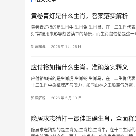
黄卷青灯是什么生肖，答案落实解析
黄卷青灯指的是生肖牛,生肖兔,生肖鼠，在十二生肖代
灯”常被用来形容刻苦读书的场景，而生肖鼠恰恰是这
鼠能“夜读天
知识解说
2026 年 1 月 26 日
应付裕如指什么生肖，准确落实释义
应付裕如指的是生肖虎,生肖蛇,生肖马，在十二生肖代
十二生肖中象征威严与魄力，如同山林之王般霸气外露，
虎人天生具备领
知识解说
2026 年 5 月 10 日
隐居求志猜打一最佳正确生肖，全面释
隐居求志猜指的是生肖兔,生肖蛇,生肖牛，在十二生肖代