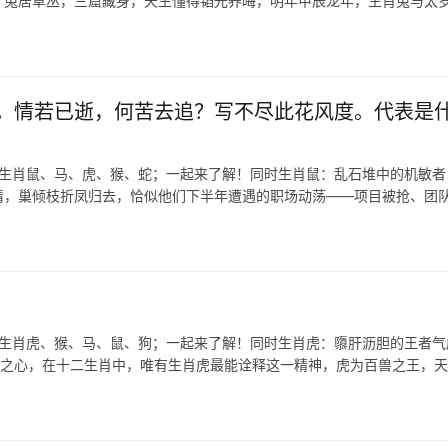
，兔居草丛，三窟藏身，天生懂得韬光养晦，明年甲辰龙年，生肖兔与太岁
。情若已逝，何苦去追？写不尽此花风度。代表是
表生肖鼠、马、虎、猴、蛇；一起来了解！同时生肖鼠：乱石堆中的机敏者
情，巢倾枝折凤归去，恰似他们下半年遭遇的职场动荡——项目被抢、团
表生肖虎、猴、马、鼠、狗；一起来了解！同时生肖虎：隳肝沥胆的王者气
诚之心，在十二生肖中，唯有生肖虎最能诠释这一精神，虎为百兽之王，