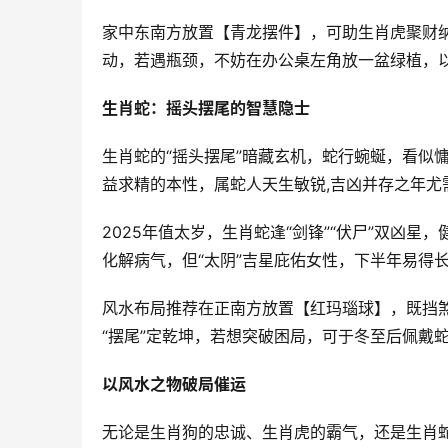
家中东南方放置【青龙摆件】，可助生肖虎聚财纳福
动，若遇瓶颈，不妨在办公桌左角放一盆绿植，以
生肖蛇：摇头摆尾的智慧隐士
生肖蛇的“摇头摆尾”暗藏玄机，蛇行蜿蜒，看似
益求精的本性，属蛇人天生敏锐,吉凶并存之年尤
2025年值太岁，生肖蛇逢“剑锋”“伏尸”双凶
化解病气，但“太阴”吉星庇佑女性，下半年易得
风水布局推荐在正南方放置【红玛瑙球】，既挡煞
“摆尾”定乾坤，若想突破困局，可于冬至后佩戴蛇
以风水之物破局催运
无论是生肖狗的忠诚、生肖虎的霸气，还是生肖蛇的