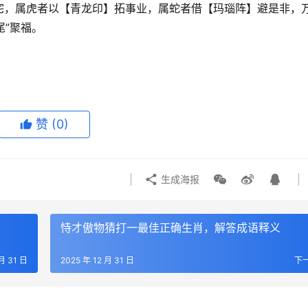
宅，属虎者以【青龙印】拓事业，属蛇者借【玛瑙阵】避是非，
尾”聚福。
赞
(0)
生成海报
恃才傲物猜打一最佳正确生肖，解答成语释义
 月 31 日
2025 年 12 月 31 日
下