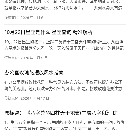
水命有几种，包括洞下水，涧下水，大溪水等，其中纳音天河水，
就是指八字纳音为天河水，也称为天河水命。 天河水命人有怎
样的财运。 出生在丙午年，丁未年的人是天河
传统文化
2026 年 1 月 6 日
10月22日星座是什么 星座查询 精准解析
10月22日出生的孩子，正踩在黄道十二宫天秤座的尾巴上、从西洋
占星术的精确划分来看，这一天依然属于天秤座（Libra）的管辖范
畴，距离天蝎座的开启仅有一步之遥、
传统文化
2026 年 1 月 9 日
办公室玫瑰花摆放风水指南
在办公室摆放玫瑰花是一种常见的装饰方法，不仅可以提升办公环
境的美观度，还可以改善办公室的风水。但是，摆放玫瑰花要注意
一些风水禁忌，才能够达到最佳的风水效果。下面
传统文化
2026 年 1 月 17 日
原标题： 《八字算命四柱天干地支(生辰八字和》 优
1、生辰八字是指一个人出生时的干支历日期，是我国的一种民俗信
仰。“干支”就是我们常说的天干地支，“十天干”是：甲、乙、丙、