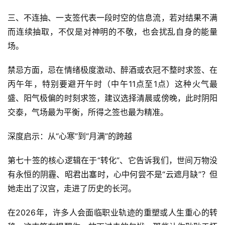
三、不连抽、一支签代表一段时空的信息流，若对结果不满
而连续抽取，不仅是对神明的不敬，也会扰乱自身的能量
场。
禁忌方面，忌在情绪极度激动、醉酒或衣冠不整时求签、在
丙午年，特别要避开午时（中午11点至1点）这种火气最
盛、阳气极偏的时刻求签，建议选择清晨或傍晚，此时阴阳
交泰，气场最为平衡，所得之签也最为精准。
深度启示：从“心寒”到“月满”的跨越
第七十签的核心逻辑在于“转化”、它告诉我们，世间万物没
有永恒的阴霾、昭君出塞时，心中何尝不是“云遮月缺”？但
她走出了汉宫，走进了历史的长河。
在2026年，许多人会面临职业轨迹的重塑或人生重心的转