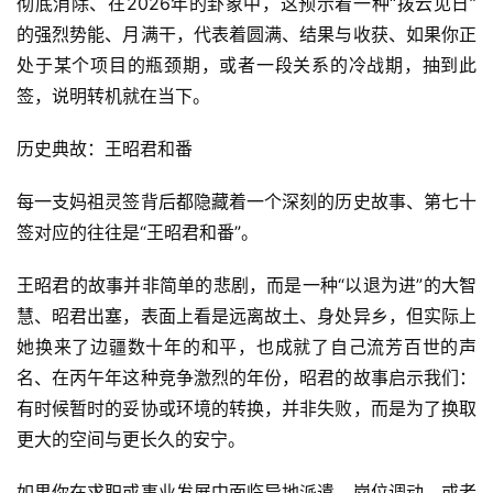
彻底消除、在2026年的卦象中，这预示着一种“拨云见日”
的强烈势能、月满干，代表着圆满、结果与收获、如果你正
处于某个项目的瓶颈期，或者一段关系的冷战期，抽到此
签，说明转机就在当下。
历史典故：王昭君和番
每一支妈祖灵签背后都隐藏着一个深刻的历史故事、第七十
签对应的往往是“王昭君和番”。
王昭君的故事并非简单的悲剧，而是一种“以退为进”的大智
慧、昭君出塞，表面上看是远离故土、身处异乡，但实际上
她换来了边疆数十年的和平，也成就了自己流芳百世的声
名、在丙午年这种竞争激烈的年份，昭君的故事启示我们：
有时候暂时的妥协或环境的转换，并非失败，而是为了换取
更大的空间与更长久的安宁。
如果你在求职或事业发展中面临异地派遣、岗位调动，或者