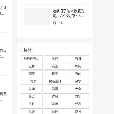
之诛
地板旧了怎么恢复光
藏刀
亮，六个妙招让木地
板焕然一新
143
标签
着极
势建
地板砖失去光泽
生肖
吉日
运势
灵签
农历
解签
日子
吉凶
一览表
黄道吉日
风水
财运
婚姻
大全
机遇
适合
详解
数字
生日
黄历
代表
几天
命运
属马