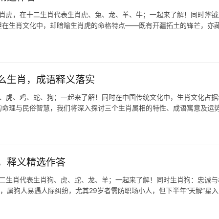
生肖虎，在十二生肖代表生肖虎、兔、龙、羊、牛；一起来了解！同时斧钺
，但在生肖文化中，却暗喻生肖虎的命格特点——既有开疆拓土的锋芒，亦
么生肖，成语释义落实
马、虎、鸡、蛇、狗；一起来了解！同时在中国传统文化中，生肖文化占据
的命理与民俗智慧，我们将深入探讨三个生肖属相的特性、成语寓意及运
，释义精选作答
十二生肖代表生肖狗、虎、蛇、龙、羊；一起来了解！同时生肖狗：忠诚与
冲，属狗人易遇人际纠纷，尤其29岁者需防职场小人，但下半年“天解”星入