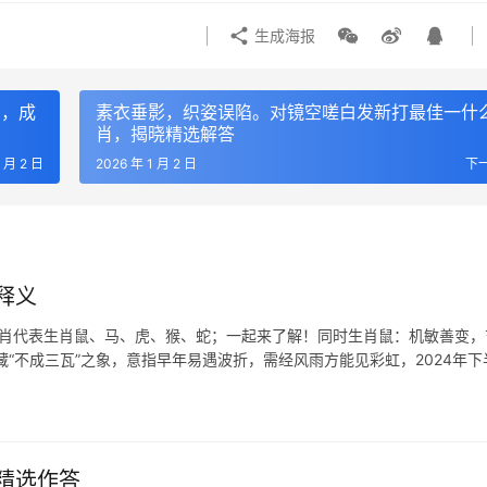
生成海报
肖，成
素衣垂影，织姿误陷。对镜空嗟白发新打最佳一什
肖，揭晓精选解答
1 月 2 日
2026 年 1 月 2 日
下
释义
生肖代表生肖鼠、马、虎、猴、蛇；一起来了解！同时生肖鼠：机敏善变，
“不成三瓦”之象，意指早年易遇波折，需经风雨方能见彩虹，2024年下
精选作答