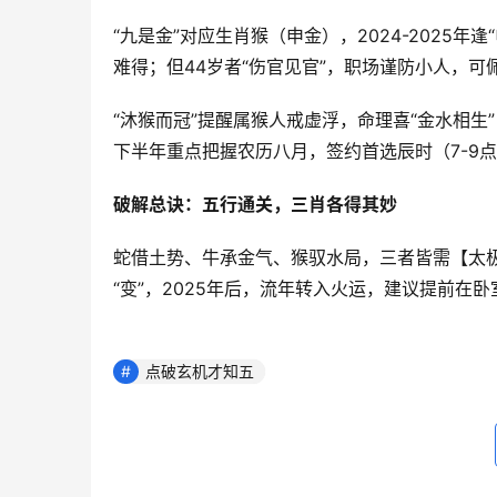
“九是金”对应生肖猴（申金），2024-2025年
难得；但44岁者“伤官见官”，职场谨防小人，可
“沐猴而冠”提醒属猴人戒虚浮，命理喜“金水相
下半年重点把握农历八月，签约首选辰时（7-9
破解总诀：五行通关，三肖各得其妙
蛇借土势、牛承金气、猴驭水局，三者皆需【太极
“变”，2025年后，流年转入火运，建议提前在
点破玄机才知五