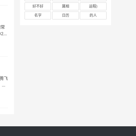
好不好
属相
运程)
名字
日历
的人
间常
24
腾飞
，部