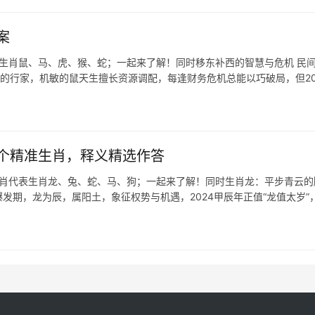
案
表生肖鼠、马、虎、猴、蛇；一起来了解！同时移东补西的智慧与危机 民
道的行家，机敏的鼠天生擅长资源调配，每逢财务危机总能以巧破局，但20
个精准生肖，释义精选作答
生肖代表生肖龙、兔、蛇、马、狗；一起来了解！同时生肖龙：平步青云的
爆发期，龙为辰，属阳土，象征权势与机遇，2024甲辰年正值“龙值太岁”