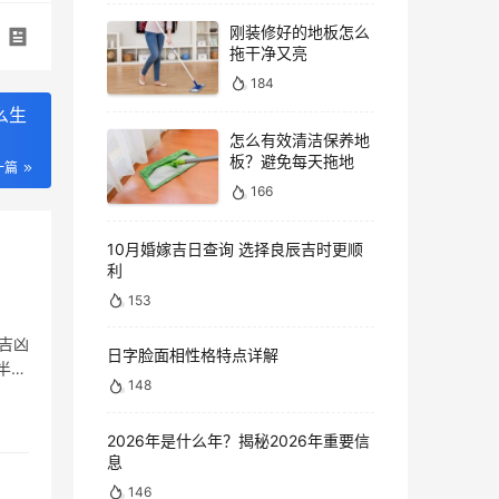
刚装修好的地板怎么
拖干净又亮
184
么生
怎么有效清洁保养地
板？避免每天拖地
一篇
166
10月婚嫁吉日查询 选择良辰吉时更顺
利
153
吉凶
日字脸面相性格特点详解
半
148
2026年是什么年？揭秘2026年重要信
息
146