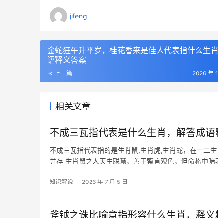
jifeng
金蛇狂午升平岁，桂花香来是佳人代表指什么生
语释义答案
上一篇
2026 年 
相关文章
不成三瓦指代表是什么生肖，解答成语
不成三瓦指代表指的是生肖鼠,生肖虎,生肖蛇，在十二
并存 生肖鼠之人天生聪慧，善于察言观色，但命格中暗藏
年，23岁者事业
知识解说
2026 年 7 月 5 日
斧钺之诛比喻意指形容什么生肖，释义