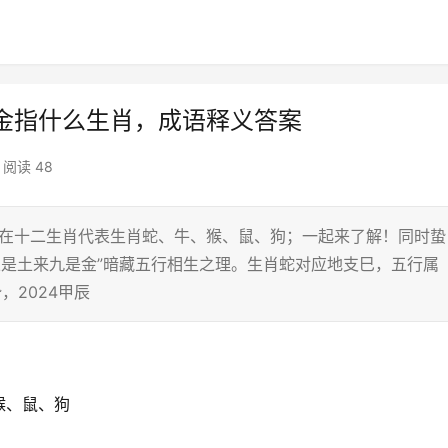
金指什么生肖，成语释义答案
阅读 48
，在十二生肖代表生肖蛇、牛、猴、鼠、狗；一起来了解！同时蛰
五是土来九是金”暗藏五行相生之理。生肖蛇对应地支巳，五行属
，2024甲辰
猴、鼠、狗