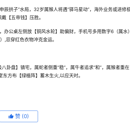
逢“申辰拱子”水局，32岁属猴人将遇“驿马星动”，海外业务或进修
佩戴【五帝钱】压胜。
生”，办公桌左侧放【铜风水轮】助偏财，手机号多用数字6（属水
点）,忌穿红色衣物冲克金运。
八卦盘】镇宅，属蛇者侧重“稳”，属牛者追求“和”，属猴者重在
卧室东方布【绿植阵】蓄木生火,以应天时。
赞
(0)