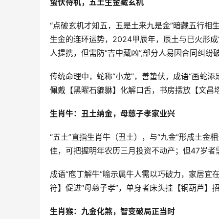
蛰伏待机，五土生金藏玄机
“点破玄机才知五，五是土来九是金”暗藏五行相
生金的连环运势，2024甲辰年，辰土与巳火形成
人提携，但需防“吉中藏凶”,部分人易因合同纠纷
传统命理中，蛇称“小龙”，善蛰伏，成语“画蛇添
佩戴【黑曜石貔貅】化解口舌，书房摆放【文昌
生肖牛：丑土纳金，母慈子孝家业兴
“五土”直指生肖牛（丑土），与“九金”形成土金相
佳，可把握明年农历三月投资不动产；但47岁者需
成语“庖丁解牛”喻示属牛人需以巧破力，家居宜
符】促进“母慈子孝”，单身者床头挂【铜葫芦】
生肖猴：九金化煞，智变破局正当时