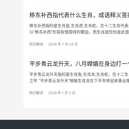
移东补西指代表什么生肖，成语释义答
移东补西指的是生肖鼠,生肖虎,生肖蛇，在十二生肖代
以“移东补西”形容拆借周转的窘迫，而生肖鼠恰恰是此
甲辰年对鼠
知识解说
2026 年 7 月 24 日
平步青云龙升天，八月嫦娥在身边打一
平步青云龙升天指的是生肖兔,生肖龙,生肖蛇，在十二
之年 “平步青云龙升天”暗喻生肖龙在下半年将迎来事业
分人可能面临
知识解说
2026 年 1 月 3 日