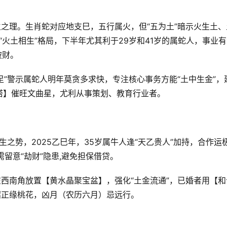
生之理。生肖蛇对应地支巳，五行属火，但“五为土”暗示火生土、
“火土相生”格局，下半年尤其利于29岁和41岁的属蛇人，事业
破财。
足”警示属蛇人明年莫贪多求快，专注核心事务方能“土中生金”，
塔】催旺文曲星，尤利从事策划、教育行业者。
生之势，2025乙巳年，35岁属牛人逢“天乙贵人”加持，合作运
留意“劫财”隐患,避免担保借贷。
在西南角放置【黄水晶聚宝盆】，强化“土金流通”，已婚者用【和
招正缘桃花，凶月（农历六月）忌远行。