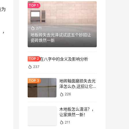
极为
271
），
地板砖失去光泽试试这五个妙招让
瓷砖焕然一新
七杀格在八字中的含义及影响分析
237
地砖釉面磨损失去光
泽怎么办,这招让它重
焕光泽!
226
木地板怎么清洁？，
让家焕然一新！
211