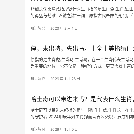
斧钺之诛比喻意指形容什么生肖指的是生肖兔,生肖龙,
的勇猛与劫难 “斧钺之诛”一词，原指古代严酷的刑罚
光剑影的危机，虎为百兽之王，天生
知识解说
2026 年 2 月 1 日
停，未出特，先出马。十全十美指猜什
停指的是生肖虎,生肖马,生肖鸡，在十二生肖代表生肖
为重要的地位，它不仅是一种纪年方式，更蕴含着丰富
议,帮助你
知识解说
2026 年 1 月 26 日
哈士奇可以带进来吗？是代表什么生肖
哈士奇可以带进来吗指的是生肖狗,生肖虎,生肖蛇，在
的守护者 2024甲辰年对生肖狗而言吉凶交织，辰戌相
命，矛盾将随【八卦镜
知识解说
2026 年 1 月 9 日