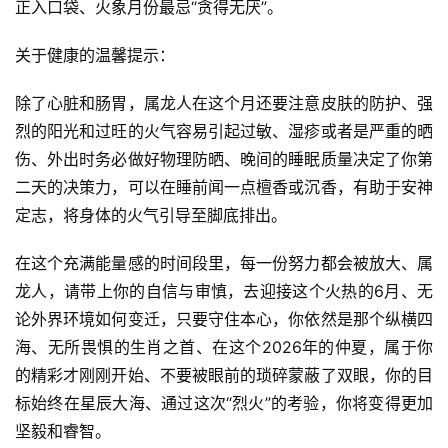
正入口袋、火象月份最忌“贪得无厌”。
关于健康的温馨提示：
除了心脏和肠胃，属龙人在这个月还要注意皮肤的防护、强
烈的阳光和过旺的火气容易引起过敏、湿疹或者是严重的晒
伤、外出时务必做好物理防晒、晚间的睡眠质量决定了你第
二天的决策力，可以在睡前闻一点檀香或沉香，有助于安神
定志，将身体的火气引导至脚底排出。
在这个充满能量感的时间段里，每一份努力都会被放大、属
龙人，请带上你的自信与审慎，去迎接这个火热的6月、无
论外界环境如何变迁，只要守住本心，你依然是那个纵横四
海、无所畏惧的生肖之首、在这个2026年的仲夏，属于你
的精彩才刚刚开始、不要被眼前的琐碎蒙蔽了双眼，你的目
标始终在星辰大海、通过这次“烈火”的考验，你将变得更加
坚毅和睿智。