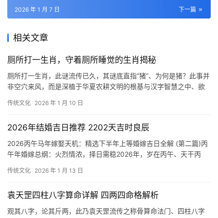
2026 年 1 月 7 日
下一篇
相关文章
厕所打一生肖，守着厕所睡觉的生肖揭秘
厕所打一生肖，此谜流传已久，其谜底直指“猪”、为何是猪？此事并
非空穴来风，而是深植于华夏农耕文明的根基与汉字智慧之中、欲
解此谜，需回溯千年，探寻古人之生活印记与
传统文化
2026 年 1 月 10 日
2026年结婚吉日推荐 2202天吉时良辰
2026丙午马年嫁娶天机：精选下半年上等婚嫁吉日全解 (第二篇)丙
午年婚嫁总纲：火烈情浓，择日需稳2026年，岁在丙午、天干丙
火，地支午火，此乃“天同地和”的双
传统文化
2026 年 1 月 13 日
袁天罡四柱八字算命详解 四两四命格解析
观其八字，论其斤两，此乃袁天罡流传之称骨算命法门、四柱八字