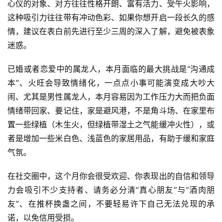
心仪的对象、对方往往性格开朗、富有活力、受午火影响，
这种吸引力往往带有冲动色彩、如果你想开启一段长久的感
情，建议在表白前先进行至少三周的深入了解，避免被表象
迷惑。
已婚或者恋爱中的属龙人，本月面临的最大挑战是“沟通成
本”、火旺会导致情绪化，一点点小事可能演变成大吵大
闹、尤其是男性属龙人，本月容易因为工作压力大而把负面
情绪带回家、要记住，家是避风港，不是角斗场、在家里布
置一些绿植（木生火，但绿植带湿土之气能缓冲火性），或
者是增加一些米白色、浅蓝色的家居用品，有助于缓和家庭
气氛。
在社交圈中，这个月你会很受欢迎、你表现出的自信和领导
力会吸引不少支持者、请务必分清“真心朋友”与“酒肉朋
友”、在推杯换盏之间，不要轻易许下自己无法兑现的承
诺，以免信用受损。