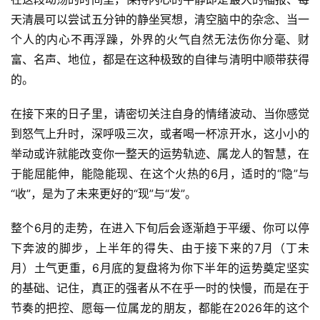
天清晨可以尝试五分钟的静坐冥想，清空脑中的杂念、当一
个人的内心不再浮躁，外界的火气自然无法伤你分毫、财
富、名声、地位，都是在这种极致的自律与清明中顺带获得
的。
在接下来的日子里，请密切关注自身的情绪波动、当你感觉
到怒气上升时，深呼吸三次，或者喝一杯凉开水，这小小的
举动或许就能改变你一整天的运势轨迹、属龙人的智慧，在
于能屈能伸，能隐能现、在这个火热的6月，适时的“隐”与
“收”，是为了未来更好的“现”与“发”。
整个6月的走势，在进入下旬后会逐渐趋于平缓、你可以停
下奔波的脚步，上半年的得失、由于接下来的7月（丁未
月）土气更重，6月底的复盘将为你下半年的运势奠定坚实
的基础、记住，真正的强者从不在乎一时的快慢，而是在于
节奏的把控、愿每一位属龙的朋友，都能在2026年的这个