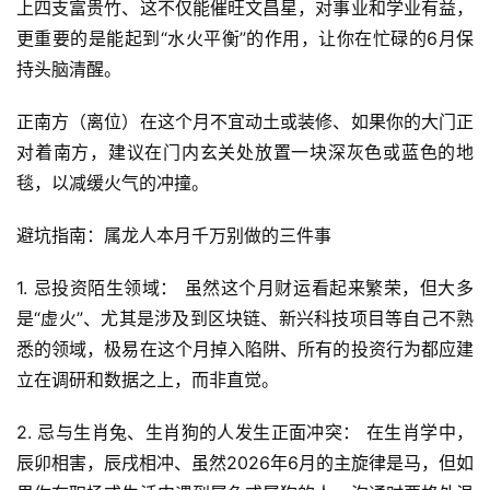
上四支富贵竹、这不仅能催旺文昌星，对事业和学业有益，
更重要的是能起到“水火平衡”的作用，让你在忙碌的6月保
持头脑清醒。
正南方（离位）在这个月不宜动土或装修、如果你的大门正
对着南方，建议在门内玄关处放置一块深灰色或蓝色的地
毯，以减缓火气的冲撞。
避坑指南：属龙人本月千万别做的三件事
1. 忌投资陌生领域： 虽然这个月财运看起来繁荣，但大多
是“虚火”、尤其是涉及到区块链、新兴科技项目等自己不熟
悉的领域，极易在这个月掉入陷阱、所有的投资行为都应建
立在调研和数据之上，而非直觉。
2. 忌与生肖兔、生肖狗的人发生正面冲突： 在生肖学中，
辰卯相害，辰戌相冲、虽然2026年6月的主旋律是马，但如