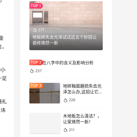
伤
271
地板砖失去光泽试试这五个妙招让
金
瓷砖焕然一新
金，
七杀格在八字中的含义及影响分析
的小
237
十足
地砖釉面磨损失去光
泽怎么办,这招让它重
焕光泽!
226
随礼
忌讳
木地板怎么清洁？，
让家焕然一新！
211