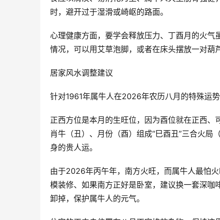
时，避开过于湿滑或崎岖的路面。
心理健康方面，要学会释放压力、丁酉月的火气
情况，可以用艾草泡脚，或者在床头摆放一对葫
居家风水调整建议
针对1961年属牛人在2026年农历八月的特殊运
正西方位是本月的生旺位，因为酉位就在正西、
肖牛（丑）、月份（酉）组成“巳酉丑”三合火局
身的贵人运。
由于2026年丙午年，南方火旺，而属牛人最怕
模装修、如果南方正好是卧室，建议换一套深咖啡
卸掉，保护属牛人的元气。