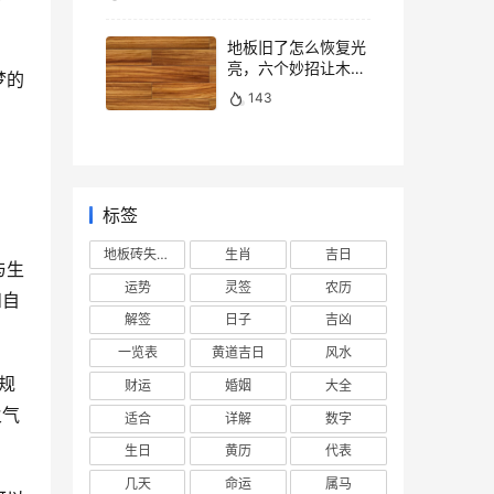
地板旧了怎么恢复光
亮，六个妙招让木地
梦的
板焕然一新
143
标签
地板砖失去光泽
生肖
吉日
与生
运势
灵签
农历
和自
解签
日子
吉凶
一览表
黄道吉日
风水
规
财运
婚姻
大全
火气
适合
详解
数字
生日
黄历
代表
几天
命运
属马