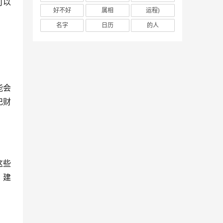
可以
好不好
属相
运程)
名字
日历
的人
能会
记财
这些
，建