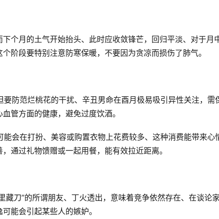
而下个月的土气开始抬头、此时应收敛锋芒，回归平淡、对于月
这个阶段要特别注意防寒保暖，不要因为贪凉而损伤了肺气。
，但要防范烂桃花的干扰、辛丑男命在酉月极易吸引异性关注，需
心血管方面的健康，避免过度饮酒。
你可能会在打扮、美容或购置衣物上花费较多、这种消费能带来心
善，通过礼物馈赠或一起用餐，能有效拉近距离。
里藏刀”的所谓朋友、丁火透出，意味着竞争依然存在、在谈论
逸可能会引起某些人的嫉妒。