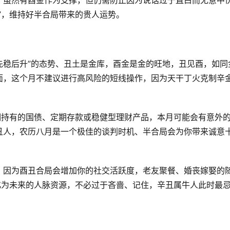
，虽然有酉金作为支撑，但仍需防止因为说话过于直白而无意中
”，维持好半合局带来的贵人运势。
现“先稳后升”的态势、丑土是金库，酉金是金的旺地，丑见酉，如同
面，这个月不建议进行高风险的短线操作，因为天干丁火克制辛
期持有的国债、定期存款或稳健型理财产品，本月可能会有意外
丑人，农历八月是一个极佳的谈判时机、半合局会为你带来诚意
、因为酉丑合局会增加你的社交活跃度，老友聚餐、婚丧嫁娶的
化为未来的人脉资源，不必过于吝啬、记住，辛丑属牛人此时最
。