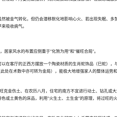
虽然被金气转化，但仍会潜移默化地影响心火、若出现失眠、多
芦来吸收病气。
势，居家风水的布置应侧重于“化煞为用”和“催旺合局”。
可以在客厅的正西方摆放一个陶瓷材质的生肖蛇饰品（巳蛇），
（此处在术数中亦可转为金局），能极大地增强家人的整体运势
火旺克金伤土、在农历八月，住宅的南方不宜进行动土、钻孔或大
色或土黄色的床品，利用“火生土、土生金”的原理，将过旺的