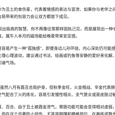
作为丑土的食伤星，代表着情感的表达与宣泄、如果你与老伴之
合局带来的包容力会让双方都放下成见。
表现出极高的智慧、你不再像往常那样固执己见，而是展现出一种
庭，属牛人本月的磁场能给晚辈带来安定感。
容易产生一种“孤独感”、即便身边儿孙环绕，内心深处仍可能
生理心理波动，建议通过书法、绘画或钓鱼等安静的爱好来化解
和谐气场。
心、虽然八月有酉丑合局护身，但秋季金旺，火金相战、辛金代表肺
空气配合丁火的炼化，容易引发慢性咽炎、支气管炎或是皮肤过
耳、百合、由于丑土被酉金泄气，胃肠功能可能会变得相对虚弱
，但在这个月要防止扭伤，尤其是脚踝和腰椎部位、在晨练或散