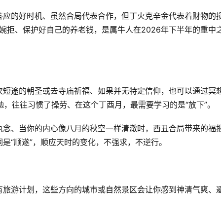
答应的好时机、虽然合局代表合作，但丁火克辛金代表着财物的
口婉拒、保护好自己的养老钱，是属牛人在2026年下半年的重中
次短途的朝圣或去寺庙祈福、如果并无特定信仰，也可以通过冥
勉，往往习惯了操劳、在这个丁酉月，最需要学习的是“放下”。
执念、当你的内心像八月的秋空一样清澈时，酉丑合局带来的福
是“顺遂”，顺应天时的变化，不强求，不逆行。
有旅游计划，这些方向的城市或自然景区会让你感到神清气爽、