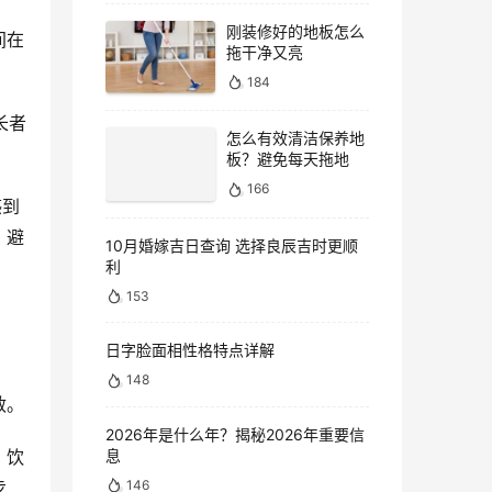
刚装修好的地板怎么
间在
拖干净又亮
184
长者
怎么有效清洁保养地
板？避免每天拖地
166
感到
、避
10月婚嫁吉日查询 选择良辰吉时更顺
利
153
日字脸面相性格特点详解
148
敏。
2026年是什么年？揭秘2026年重要信
息
，饮
146
步