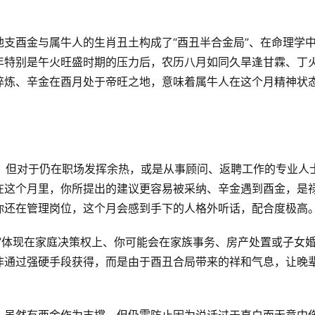
支酉金与属牛人的生肖丑土构成了“酉丑半合金局”、在命理学
年特别是午火旺盛时期的压力后，农历八月如同久旱逢甘霖、丁
淬炼、辛金在酉月处于帝旺之地，意味着属牛人在这个月精神状
龄，但对于仍在职场发挥余热，或是从事顾问、返聘工作的专业人
在这个月里，你所提出的建议更容易被采纳、辛金遇到酉金，是
你还在管理岗位，这个月会感到手下的人格外听话，配合度极高
”体现在家庭决策权上、你可能会在家族事务、房产处置或子女
非通过强硬手段获得，而是由于酉丑合局带来的祥和气息，让晚