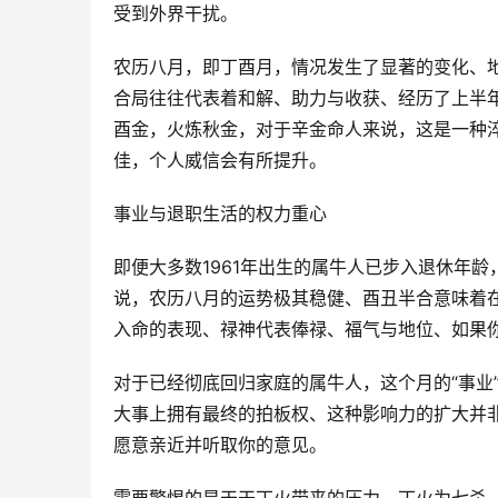
受到外界干扰。
农历八月，即丁酉月，情况发生了显著的变化、地
合局往往代表着和解、助力与收获、经历了上半
酉金，火炼秋金，对于辛金命人来说，这是一种
佳，个人威信会有所提升。
事业与退职生活的权力重心
即便大多数1961年出生的属牛人已步入退休年
说，农历八月的运势极其稳健、酉丑半合意味着
入命的表现、禄神代表俸禄、福气与地位、如果
对于已经彻底回归家庭的属牛人，这个月的“事业
大事上拥有最终的拍板权、这种影响力的扩大并
愿意亲近并听取你的意见。