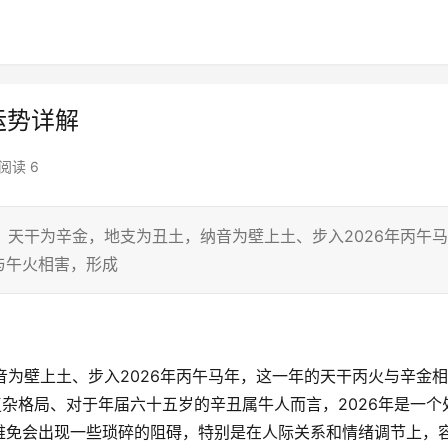
运势详解
阅读 6
，天干为辛金，地支为丑土，纳音为壁上土、步入2026年丙午马
与午火相害，形成
音为壁上土、步入2026年丙午马年，这一年的天干丙火与辛金相
复杂格局、对于年届六十五岁的辛丑属牛人而言，2026年是一个
难免会出现一些琐碎的阻碍，特别是在人际关系和情绪调节上，