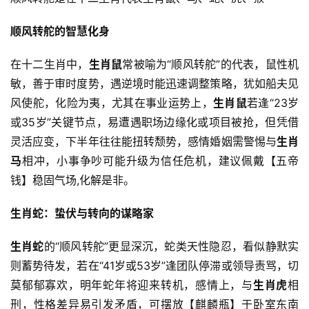
顺风转舵的智慧化身
在十二生肖中，
生肖鼠
常被喻为“顺风转舵”的代表，鼠性机
敏，善于审时度势，遇逆境时能迅速调整策略，犹如船夫见
风使舵，化险为夷，尤其在事业运势上，
生肖鼠
若逢“23岁
或35岁”关键节点，易遭遇职场边缘化或项目被抢，但凭借
灵活应变，下半年往往能扭转颓势，感情婚姻需警惕与
生肖
马
相冲，小事争吵可能升级为信任危机，建议佩戴【五帝
钱】稳固气场,化解是非。
生肖蛇：蛰伏与转向的谋略家
生肖蛇
的“顺风转舵”更显深沉，蛇类天性隐忍，看似静默实
则蓄势待发，若在“41岁或53岁”逢团队停滞或领导责骂，切
莫郁郁寡欢，明年蛇年将迎来转机，感情上，与
生肖虎
相
刑，性格差异易引发矛盾，可摆放【麒麟瓶】于卧室东南