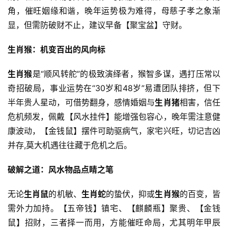
角，催旺姻缘和谐，晚年运势极为难得，母慈子孝之象渐
显，但需防破财不止，建议早备【聚宝盆】守财。
生肖猴：机变百出的风向标
生肖猴
是“顺风转舵”的极致演绎者，猴智多谋，遇打压常以
奇招破局，事业运势在“30岁和48岁”易遭团队排挤，但下
半年贵人星动，可借势翻身，感情婚姻与
生肖猪
相害，信任
危机频发，佩戴【风水挂件】能增强包容心，晚年需注意健
康波动，【金钱鼠】摆件可助驱病气，家宅兴旺，切记吉凶
并存,莫大机遇往往藏于危机之后。
破解之道：风水物品点睛之笔
无论
生肖鼠
的机敏、
生肖蛇
的蛰伏，抑或
生肖猴
的百变，皆
需外力加持。【五帝钱】镇宅、【麒麟瓶】聚贵、【金钱
鼠】招财，三者择一而用，方能催旺命局，尤其明年甲辰