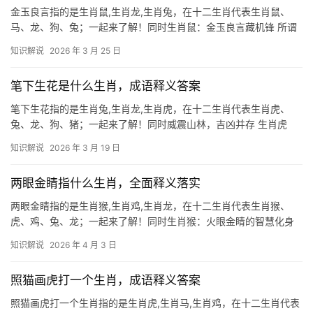
金玉良言指的是生肖鼠,生肖龙,生肖兔，在十二生肖代表生肖鼠、
马、龙、狗、兔；一起来了解！同时生肖鼠：金玉良言藏机锋 所谓
“金玉良言”，对生肖鼠而言，恰如暗夜明灯，此生肖天生敏锐，善于
知识解说
2026 年 3 月 25 日
在复杂环境中捕捉机遇，但下半生易因锋芒过露遭人妒忌，尤其在
36岁与48
笔下生花是什么生肖，成语释义答案
笔下生花指的是生肖兔,生肖龙,生肖虎，在十二生肖代表生肖虎、
兔、龙、狗、猪；一起来了解！同时威震山林，吉凶并存 生肖虎
者，天生自带王者之气，犹如山林霸主，行事果敢，魄力十足，上
知识解说
2026 年 3 月 19 日
半年运势如猛虎下山，事业上多有突破，尤其35岁和47岁者，易遇
贵人提携，项目
两眼金睛指什么生肖，全面释义落实
两眼金睛指的是生肖猴,生肖鸡,生肖龙，在十二生肖代表生肖猴、
虎、鸡、兔、龙；一起来了解！同时生肖猴：火眼金睛的智慧化身
“两眼金睛”常被用来形容生肖猴的敏锐与聪慧，在《西游记》中，孙
知识解说
2026 年 4 月 3 日
悟空凭借火眼金睛识破妖邪，而现实中，生肖猴人也多具洞察先机
的能力，明年
照猫画虎打一个生肖，成语释义答案
照猫画虎打一个生肖指的是生肖虎,生肖马,生肖鸡，在十二生肖代表