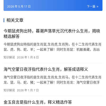
2026 年 5 月 17 日
下一篇
相关文章
今期鼠虎狗出特，暮潮声落草光沉代表什么生肖，揭晓
精选解答
今期鼠虎狗出特指的是生肖鼠,生肖虎,生肖狗，在十二生肖代表生肖
鼠、虎、狗、蛇、羊；一起来了解！同时生肖鼠：机敏善藏，吉凶
并存 “今期鼠虎狗出特”中的生肖鼠，象征智慧与变通，民间有云“鼠
知识解说
2026 年 1 月 8 日
咬天开”，喻其突破困境之能，下半年29岁者易遇贵人提携，但41岁
需防“破财
海气空蒙日夜浮指代表什么生肖，解答成语释义
海气空蒙日夜浮指的是生肖鼠,生肖龙,生肖马，在十二生肖代表生肖
龙、鼠、马、蛇、猪；一起来了解！同时生肖龙：海气空蒙日夜浮
的王者象征 “海气空蒙日夜浮”出自杜甫《秋兴八首》，描绘云雾缭
知识解说
2026 年 1 月 7 日
绕、浩渺无边的景象，暗合生肖龙腾云驾雾的神性，龙为水中至
尊，五行属土却司雨布
金玉良言是指什么生肖，释义精选作答