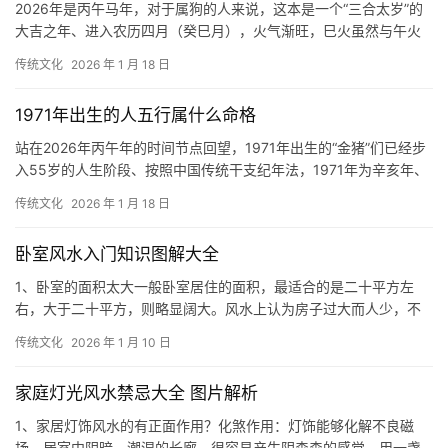
2026年是丙午马年，对于属狗的人来说，这本是一个“三合太岁”的
大吉之年、进入农历四月（癸巳月），火气渐旺，巳火虽然与午火
同属火旺之地，但巳火本身带有一定的变动
传统文化
2026 年 1 月 18 日
1971年出生的人五行属什么命格
站在2026年丙午年的时间节点回望，1971年出生的“金猪”们已经步
入55岁的人生阶段、按照中国传统干支纪年法，1971年为辛亥年、
这一年的天干为“辛”，五行属
传统文化
2026 年 1 月 18 日
卧室风水入门知识图解大全
1、卧室的面积太大一般卧室居住的面积，最适合的是二十平方左
右，大于二十平方，则略显阔大。风水上认为房子过大而人少，不
利主人居住。这样长久住下去，人的健康和运气就
传统文化
2026 年 1 月 10 日
家庭灯光风水禁忌大全 图片解析
1、家居灯饰风水的有正面作用？化煞作用：灯饰能够化解不良磁
场。居室中阴暗，潮湿的长廊，很容易产生阴森森的感觉，用一盏