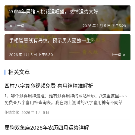
2024年属猪人桃花运旺盛，感情运势大好
上一篇
2026 年 1 月 5 日 下午5:29
手相智慧线有岛纹，预示男人孤独一生？
2026 年 1 月 5 日 下午5:30
下一篇
相关文章
四柱八字算命视频免费 喜用神精准解析
1、哪个测喜用神最准：谁有测喜用神的网站http：//这里这里~~~
免费查八字喜用神查询表。我在网上测试的八字喜用神有不同结
果，有没有帮忙看下到底哪个才是真实的
传统文化
2026 年 1 月 9 日
属狗双鱼座2026年农历四月运势详解