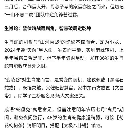
三月后，合作运大开，母慈子孝的家运亦随之而来，但切记
“一山不容二虎”,团队中避免锋芒过露。
生肖蛇：蛰伏暗战藏麟角，智慧破局定乾坤
生肖蛇的机敏与“山河百战”的诡谲不谋而合，蛇为小龙，
2024年逢“天解”星入命，虽表面平静，实则暗藏转机，上
半年易遇口舌是非，但下半年偏财星动，尤其36岁的生肖
蛇可能收获意外之财。
“变陵谷”对生肖蛇而言，是蜕变的契机，建议佩戴【黑曜石
蛇戒】，既挡灾煞，又催旺智慧宫，家中东南方放置【文昌
塔】，助学子金榜题名,职场人文案通关。
成语“蛇盘兔”寓意富足，但需注意明年农历七月“鬼月”期
间，避免夜间独行，48岁的生肖蛇健康运稍弱，可饮【菊
花枸杞茶】清肝明目，搭配【太极八卦镜】镇宅。