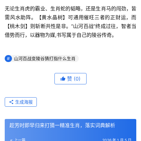
无论生肖虎的霸业、生肖蛇的韬略，还是生肖马的闯劲，皆
需风水助阵。【黄水晶树】可通用催旺三者的正财运，而
【桃木剑】则斩断共性是非。“山河百战”终成过往，智者当
借势而行，以器物为媒,书写属于自己的陵谷传奇。
山河百战变陵谷猜打指什么生肖
赞
(0)
生成海报
趁芳时即早归来打猜一精准生肖，落实词典解析
上一篇
2026 年 1 月 5 日