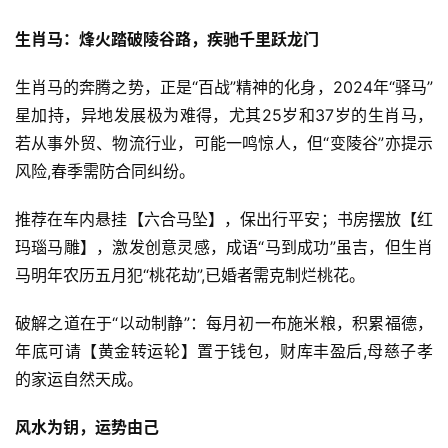
生肖马：烽火踏破陵谷路，疾驰千里跃龙门
生肖马的奔腾之势，正是“百战”精神的化身，2024年“驿马”
星加持，异地发展极为难得，尤其25岁和37岁的生肖马，
若从事外贸、物流行业，可能一鸣惊人，但“变陵谷”亦提示
风险,春季需防合同纠纷。
推荐在车内悬挂【六合马坠】，保出行平安；书房摆放【红
玛瑙马雕】，激发创意灵感，成语“马到成功”虽吉，但生肖
马明年农历五月犯“桃花劫”,已婚者需克制烂桃花。
破解之道在于“以动制静”：每月初一布施米粮，积累福德，
年底可请【黄金转运轮】置于钱包，财库丰盈后,母慈子孝
的家运自然天成。
风水为钥，运势由己