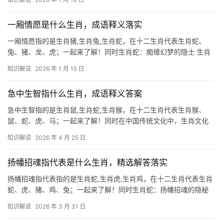
“鼠”字的上半部分“臼”，“十牡丹”暗指“鼠”下半部分的“十”笔画。生肖
鼠
一厢情愿是什么生肖，成语释义落实
一厢情愿指的是生肖猪,生肖兔,生肖蛇，在十二生肖代表生肖蛇、
兔、猪、龙、虎；一起来了解！同时生肖蛇：痴缠幻梦的隐士 生肖
蛇之人天生带有神秘气质，如同《白蛇传》中的白娘子，为情可弃
知识解说
2026 年 1 月 15 日
千年修行，成语“画蛇添足”恰映其性——部分蛇年出生者常因过度追
求完美，反陷
急中生智指什么生肖，成语释义答案
急中生智指的是生肖鼠,生肖蛇,生肖猴，在十二生肖代表生肖猴、
鼠、蛇、虎、马；一起来了解！同时在中国传统文化中，生肖文化
占据着极为重要的地位，十二生肖不仅代表年份，更蕴含着丰富的
知识解说
2026 年 4 月 25 日
智慧与哲理，我们来解读“急中生智”这一成语背后的生肖寓意，并深
入分析三个相关
扬幡招魂指代表是什么生肖，精选解答落实
扬幡招魂指代表指的是生肖蛇,生肖虎,生肖鸡，在十二生肖代表生肖
蛇、虎、猪、鸡、兔；一起来了解！同时生肖蛇：扬幡招魂的隐秘
象征 民间传说中,“扬幡招魂”常与生肖蛇关联，因其灵性似幽冥使
知识解说
2026 年 3 月 31 日
者，蛇性阴柔，能穿梭阴阳，古人认为幡旗摇动时，蛇可引亡魂归