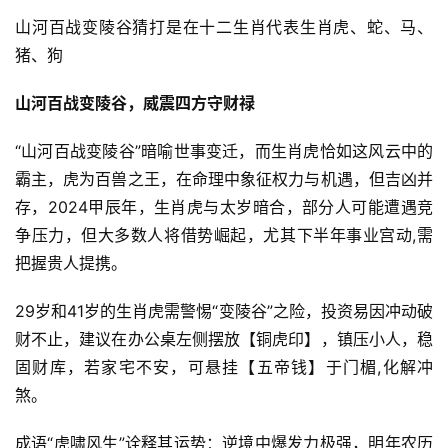
山河百战变陵谷猜打是在十二生肖代表生肖虎、蛇、马、
猪、狗
山河百战变陵谷，威震四方守财禄
“山河百战变陵谷”暗喻世事变迁，而生肖虎恰如这风云中的
霸主，虎为百兽之王，在命理中象征权力与机遇，但吉凶并
存，2024甲辰年，生肖虎与太岁暗合，部分人可能遭遇竞
争压力，但大多数人将借势崛起，尤其下半年事业宫动,需
把握贵人提携。
29岁和41岁的生肖虎需警惕“变陵谷”之险，投资易因冲动破
财不止，建议在办公桌左侧摆放【铜虎印】，镇压小人，稳
固财库，若家宅不安，可悬挂【五帝钱】于门楣,化解冲
煞。
成语“虎啸风生”诠释其运势：逆境中爆发力极强，明年农历