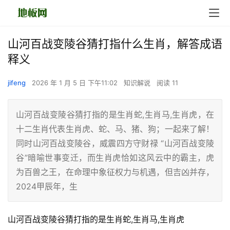
山河百战变陵谷猜打指什么生肖，解答成语
释义
jifeng
2026 年 1 月 5 日 下午11:02
知识解说
阅读 11
山河百战变陵谷猜打指的是生肖蛇,生肖马,生肖虎，在
十二生肖代表生肖虎、蛇、马、猪、狗；一起来了解！
同时山河百战变陵谷，威震四方守财禄 “山河百战变陵
谷”暗喻世事变迁，而生肖虎恰如这风云中的霸主，虎
为百兽之王，在命理中象征权力与机遇，但吉凶并存，
2024甲辰年，生
山河百战变陵谷猜打指的是生肖蛇,生肖马,生肖虎