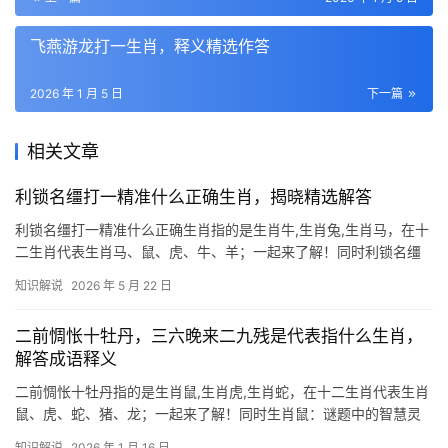
飞燕游龙打一生肖，释义精选作答
2026 年 1 月 5 日
下一篇
相关文章
利锁名缰打一精准什么正确生肖，揭晓精选解答
利锁名缰打一精准什么正确生肖指的是生肖牛,生肖兔,生肖马，在十
二生肖代表生肖马、鼠、虎、牛、羊；一起来了解！同时利锁名缰
下的奔腾之魂 “利锁名缰”一词，常喻指功名利禄对人心的束缚，若
知识解说
2026 年 5 月 22 日
以此打一生肖，生肖马最为贴切，马天性自由，驰骋旷野，却被缰
绳所控，恰如世人追逐名利反受其困
二前惆怅十牡丹，三六晚来二九残是代表指什么生肖，
解答成语释义
二前惆怅十牡丹指的是生肖鼠,生肖虎,生肖蛇，在十二生肖代表生肖
鼠、虎、蛇、猪、龙；一起来了解！同时生肖鼠：谜题中的智慧灵
光 “二前惆怅十牡丹，三六晚来二九残”这句谜语中，“二前”可解为
知识解说
2026 年 1 月 16 日