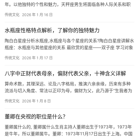
年。以他独特的个性和魅力，天秤座男生将面临各种人际关系和职
业发展的抉择。 在2024年，天秤座男生
传统文化
2026 年 1 月 16 日
水瓶座性格特点解析，了解你的独特魅力
陶白白星座分析水瓶座,水瓶座与各个星座的关系?陶白白星座讲解水
瓶座：水瓶座与其他星座的关系 最欣赏的星座——双子座 学习对象
——狮子座陶白白深度解析水瓶座。星
传统文化
2026 年 1 月 17 日
八字中正财代表母亲，偏财代表父亲，十神含义详解
算命术数，其理深远、论及八字格局，推演六亲亲缘，历来有多种
流派与切入角度、常法以正印为母，偏财为父，此乃源于“生我者为
印，我克者为财”之五行逻辑、然在命理实战的
传统文化
2026 年 1 月 8 日
董卿在央视的职位是什么？
董卿属什么的, 董卿属什么生肖主持人董卿出生于1973年，1973年
是牛年，所以董卿属牛。董卿：1973年11月17日出生于上海。中国