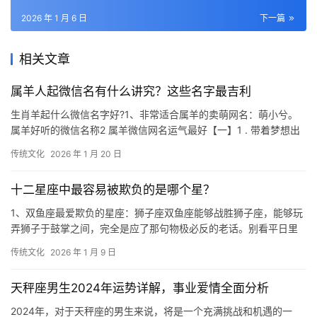
2026 年 1 月 6 日
下一篇
相关文章
属羊人起微信名有什么讲究？这些名字最吉利
生肖羊起什么微信名字好?1、非常适合属羊的卖萌网名：萌小兮。
属羊好听的微信名称2 属羊微信网名运气最好【一】1 . 带着梦想出
发 2 . 天利人和 3 . 惊
传统文化
2026 年 1 月 20 日
十二星座中最容易被欺负的是哪个星？
1、双鱼座最爱欺负的星座：狮子座双鱼座能够战胜狮子座，能够玩
弄狮子于鼓掌之间，完全是应了那句物极必反的老话。别看平日里
一副弱不禁风的样子，可傲娇的小狮子就是拿他
传统文化
2026 年 1 月 9 日
天秤座男生2024年运势详解，事业爱情全面分析
2024年，对于天秤座的男生来说，将是一个充满挑战和机遇的一