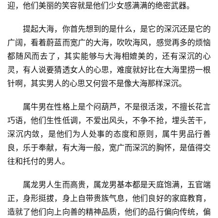
迎，他们美丽的笑容就是他们少女感满满的绝密武器。
　　提起大海，你首先想到的是什么，是它的深沉还是它的
广阔，看着蔚蓝而宽广的大海，吹吹海风，感觉再多的烦恼
都随风而去了，其实能够与大海相媲美的，还有深沉的心
灵，有人说要猜透女人的心思，难度就好比在大海里捞一根
针啊，其实男人的心思又何尝不是像大海那样深沉。
　　属牛男在性格上是个闷葫芦，不是很活泼，不擅长花言
巧语，他们生性低调，不爱出风头，不争不抢，埋头苦干，
深沉内敛，是他们为人处事的态度和原则，属牛男品行善
良，乐于奉献，有大海一般，宽广而深沉的胸怀，是值得交
往和托付的男人。
　　属龙男人生而高贵，属龙男基本都是天庭饱满，五官端
正，身形挺拔，身上自带贵族气息，他们良好的家庭教育，
造就了他们向上向善的精神品质，他们的品行偏向传统，偏