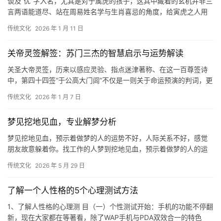
谈及“优”字入名，尤其是对于属虎的孩子，这其中藏着的玄机并非三
言两语能道尽、站在周易姓名学与生肖喜忌的角度，给寅虎之人用
“优”字，堪称一步险棋、这并非绝对的死局
传统文化
2026 年 1 月 11 日
关帝灵签解签：苏门三杰的智慧启示与运势解读
关圣大帝灵签，历来以感应灵验、指点迷津著称、在这一百尊签诗
中，第四十四签“于公高大门闾”不仅是一则关于命运预演的判词，更
是一部微缩的人生哲学史、解读此签，需剥离
传统文化
2026 年 1 月 7 日
梦见挖地见血，专业解梦分析
梦见挖地见血，预示着做梦的人的运势不好，人际关系不好，感觉
朋友故意躲着你。找工作的人梦到挖地见血，预示着做梦的人的运
势不错，自己将会在熟悉的领域找工作，感觉求职
传统文化
2026 年 5 月 29 日
了解一个人性格的5个心理测试方法
1、了解人性格的心理测 目（一）个性测试开始：手机的功能不停翻
新，现在大家都在等著看，除了WAP手机与PDA双效合一的特色