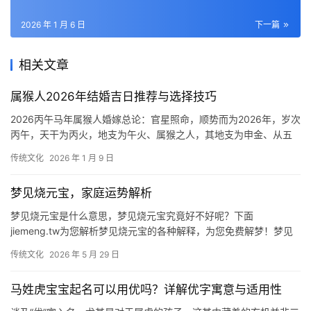
2026 年 1 月 6 日
下一篇
相关文章
属猴人2026年结婚吉日推荐与选择技巧
2026丙午马年属猴人婚嫁总论：官星照命，顺势而为2026年，岁次
丙午，天干为丙火，地支为午火、属猴之人，其地支为申金、从五
行生克之理来看，午火克申金、此“克”
传统文化
2026 年 1 月 9 日
梦见烧元宝，家庭运势解析
梦见烧元宝是什么意思，梦见烧元宝究竟好不好呢？下面
jiemeng.tw为您解析梦见烧元宝的各种解释，为您免费解梦！梦见
烧元宝梦见烧元宝，今天你心情轻松，喜欢参与
传统文化
2026 年 5 月 29 日
马姓虎宝宝起名可以用优吗？详解优字寓意与适用性