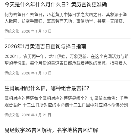
今天是什么年什么月什么日？黄历查询更准确
何为去鱼日？去鱼日，乃老黄历中择日学之大凶之日、其象源于渔
人撒网，却空手而归，寓意劳而无功，事倍功半，甚至一无所获、
此日煞气极重，天地磁场紊乱，凡事皆有阻碍，是
传统文化
2026 年 1 月 10 日
2026年1月黄道吉日查询与择日指南
2026年，农历丙午年，龙年伊始，万象更新、在这个充满活力与希
望的年份里，每个月份的黄道吉日都承载着特殊的寓意，指引着人
们趋吉避凶，开启顺遂的一年、尤其是一月，
传统文化
2026 年 1 月 10 日
生肖属相配什么佛，哪种组合最吉祥？
属相对应的菩萨每个属相对应的菩萨是哪个？ 1, 属鼠本命佛：千手
观音菩萨 十二生肖所对应的本命佛十二生肖里中对应的本命佛分别
是：千手观音、虚空藏菩萨、普贤菩萨
传统文化
2026 年 1 月 21 日
易经数字26吉凶解析，名字地格吉凶详解