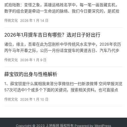
贰拾陆数：变怪之象，英雄运格姓名学中，每一笔一画皆藏玄机，
数字的组合更是牵动一生命运的脉络、我们今日要深究的，是贰拾
六（26）这个数理、此数，在传统姓名学中被定
传统文化
2026 年 1 月 14 日
2026年1月提车吉日有哪些？选对日子好出行
诸位，缘主，吾辈在此为您剖析中华传统风水玄学中，2026年农历
丙午马年开春之际，公历一月份适宜提车的黄道吉日、汽车乃代步
之器，更承载一家之平安与财运、择良辰吉日
传统文化
2026 年 1 月 9 日
薛宝钗的出身与性格解析
1、薛宝钗是什么属相我来答分享微信扫一扫新浪微博 空间举报浏览
57次可选中1个或多个下面的关键词，搜索相关资料。也可直接点
“搜索资料”搜索整个问题。2、薛宝钗：
传统文化
2026 年 1 月 10 日
Copyright © 2023 上地板网 版权所有 Powered by
WordPress