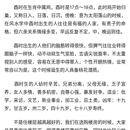
　　酉时在生肖中属鸡，酉时是17点～19点，此时鸡开始归
巢，又称日入，日落，日沉，傍晚：意为太阳落山的时候，
在风水学中酉时出生的人往往是有福的人家，有贵子的命
格，但六亲关系情缘多变，早运反复不定，中，晚运则佳。
　　酉时出生的人他们的脑筋转得很快，但脾气往往业转得
跟脑子一样快，动不动就生气变脸，言语尖锐直率，不太重
视别人的感受，容易在无意中得罪人，个性开朗热情，业常
常自以为是，这个时候诞生的人具备桃花潜质。
　　酉时生的人幼时辛苦，兄弟分离，父母无缘，乏子宜
养，女人多情，善多机密，自尊心强，暴发好争，适业：仳
学，采访，文艺，新业事业，加工业，忌土类，凶年：十九
岁，甘五岁，卅二岁，四十九岁，七十八岁寿终。
　　不是住楼层越高越好的，我们在选购楼房的时候，大家