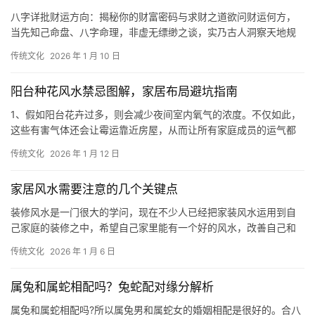
八字详批财运方向：揭秘你的财富密码与求财之道欲问财运何方，
当先知己命盘、八字命理，非虚无缥缈之谈，实乃古人洞察天地规
律，出的一套人生轨迹解码之术、其中财运之脉络
传统文化
2026 年 1 月 10 日
阳台种花风水禁忌图解，家居布局避坑指南
1、假如阳台花卉过多，则会减少夜间室内氧气的浓度。不仅如此，
这些有害气体还会让霉运靠近房屋，从而让所有家庭成员的运气都
变差。2、要及时浇水，阳台通风，但盆土易干
传统文化
2026 年 1 月 12 日
家居风水需要注意的几个关键点
装修风水是一门很大的学问，现在不少人已经把家装风水运用到自
己家庭的装修之中，希望自己家里能有一个好的风水，改善自己和
家人的运势。 客厅不止是我们待客的地方，还
传统文化
2026 年 1 月 6 日
属兔和属蛇相配吗？兔蛇配对缘分解析
属兔和属蛇相配吗?所以属兔男和属蛇女的婚姻相配是很好的。合八