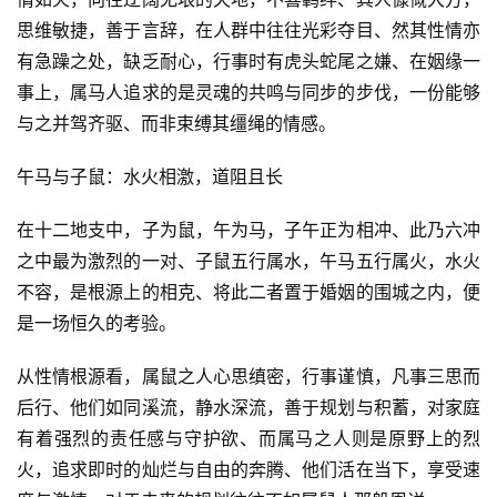
思维敏捷，善于言辞，在人群中往往光彩夺目、然其性情亦
有急躁之处，缺乏耐心，行事时有虎头蛇尾之嫌、在姻缘一
事上，属马人追求的是灵魂的共鸣与同步的步伐，一份能够
与之并驾齐驱、而非束缚其缰绳的情感。
午马与子鼠：水火相激，道阻且长
在十二地支中，子为鼠，午为马，子午正为相冲、此乃六冲
之中最为激烈的一对、子鼠五行属水，午马五行属火，水火
不容，是根源上的相克、将此二者置于婚姻的围城之内，便
是一场恒久的考验。
从性情根源看，属鼠之人心思缜密，行事谨慎，凡事三思而
后行、他们如同溪流，静水深流，善于规划与积蓄，对家庭
有着强烈的责任感与守护欲、而属马之人则是原野上的烈
火，追求即时的灿烂与自由的奔腾、他们活在当下，享受速