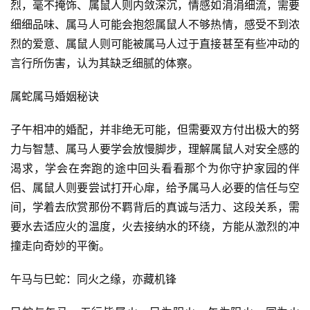
烈，毫不掩饰、属鼠人则内敛深沉，情感如涓涓细流，需要
细细品味、属马人可能会抱怨属鼠人不够热情，感受不到浓
烈的爱意、属鼠人则可能被属马人过于直接甚至有些冲动的
言行所伤害，认为其缺乏细腻的体察。
属蛇属马婚姻秘诀
子午相冲的婚配，并非绝无可能，但需要双方付出极大的努
力与智慧、属马人要学会放慢脚步，理解属鼠人对安全感的
渴求，学会在奔跑的途中回头看看那个为你守护家园的伴
侣、属鼠人则要尝试打开心扉，给予属马人必要的信任与空
间，学着去欣赏那份不羁背后的真诚与活力、这段关系，需
要水去适应火的温度，火去接纳水的环绕，方能从激烈的冲
撞走向奇妙的平衡。
午马与巳蛇：同火之缘，亦藏机锋