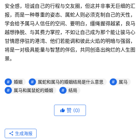
安全感，坦诚自己的行程与交友圈，但这并非事无巨细的汇
报，而是一种尊重的姿态、属蛇人则必须克制自己的天性，
学会给予属马人信任的空间、要明白，缰绳握得越紧，良马
越想挣脱、与其费力掌控，不如让自己成为那个能让骏马心
甘情愿停驻的港湾、他们若能调和彼此火焰的明暗与强弱，
将是一对极具能量与智慧的伴侣，共同创造出绚烂的人生图
景。
婚姻
属蛇和属马的婚姻结局是什么意思
属马
属马和属鼠蛇的婚姻
结局
赞
(0)
生成海报