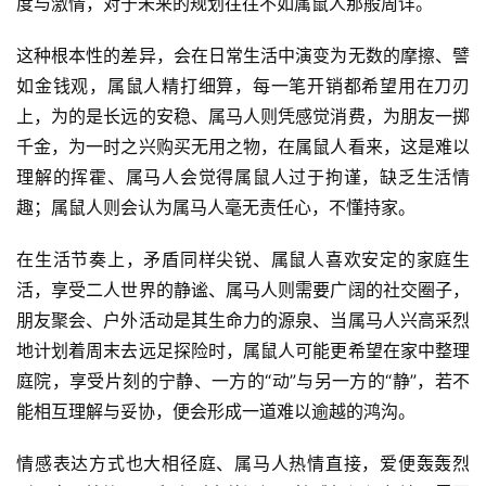
度与激情，对于未来的规划往往不如属鼠人那般周详。
这种根本性的差异，会在日常生活中演变为无数的摩擦、譬
如金钱观，属鼠人精打细算，每一笔开销都希望用在刀刃
上，为的是长远的安稳、属马人则凭感觉消费，为朋友一掷
千金，为一时之兴购买无用之物，在属鼠人看来，这是难以
理解的挥霍、属马人会觉得属鼠人过于拘谨，缺乏生活情
趣；属鼠人则会认为属马人毫无责任心，不懂持家。
在生活节奏上，矛盾同样尖锐、属鼠人喜欢安定的家庭生
活，享受二人世界的静谧、属马人则需要广阔的社交圈子，
朋友聚会、户外活动是其生命力的源泉、当属马人兴高采烈
地计划着周末去远足探险时，属鼠人可能更希望在家中整理
庭院，享受片刻的宁静、一方的“动”与另一方的“静”，若不
能相互理解与妥协，便会形成一道难以逾越的鸿沟。
情感表达方式也大相径庭、属马人热情直接，爱便轰轰烈