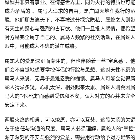
婚姻并非只有事业、在情感世界里，同为火行的特质也可能
成为矛盾的 、属马人追求的自由，是广阔天地任我行的洒
脱、他们朋友遍天下，不喜被过分探究隐私、属蛇之人则带
有天生的疑心与强烈的占有欲、他们一旦投入感情，便希望
对方是完全属于自己的、属马人频繁的社交活动，在属蛇人
眼中，可能成为不忠的潜在威胁。
属蛇人的爱是深沉而专注的，但也伴随着一丝“窒息感”、他
们会不自觉地想要掌控伴侣的行踪与思想、这对天性不羁的
属马人来说，无异于最难忍受的枷锁、属马人可能会觉得属
蛇人猜忌多疑，心机太深，相处起来太累、属蛇人则会因属
马人的“不坦诚”而感到受伤和不安，认为对方的心并未完全
安定下来。
两股火焰的相遇，可以燎原，亦可以互焚、这段关系的关键
在于信任与沟通的尺度、属马人必须理解，属蛇人的“掌控”
源于深刻的不安与强烈的爱意，需要用行动给予对方足够的