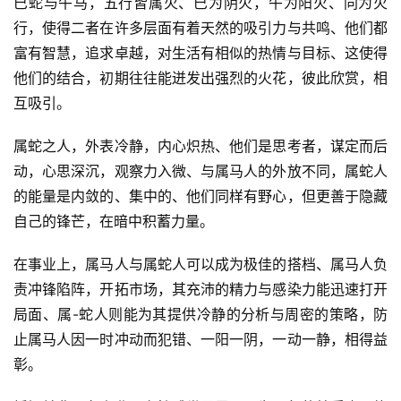
巳蛇与午马，五行皆属火、巳为阴火，午为阳火、同为火
行，使得二者在许多层面有着天然的吸引力与共鸣、他们都
富有智慧，追求卓越，对生活有相似的热情与目标、这使得
他们的结合，初期往往能迸发出强烈的火花，彼此欣赏，相
互吸引。
属蛇之人，外表冷静，内心炽热、他们是思考者，谋定而后
动，心思深沉，观察力入微、与属马人的外放不同，属蛇人
的能量是内敛的、集中的、他们同样有野心，但更善于隐藏
自己的锋芒，在暗中积蓄力量。
在事业上，属马人与属蛇人可以成为极佳的搭档、属马人负
责冲锋陷阵，开拓市场，其充沛的精力与感染力能迅速打开
局面、属-蛇人则能为其提供冷静的分析与周密的策略，防
止属马人因一时冲动而犯错、一阳一阴，一动一静，相得益
彰。