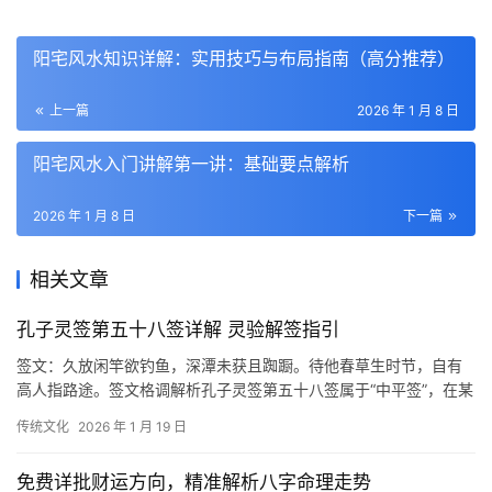
阳宅风水知识详解：实用技巧与布局指南（高分推荐）
上一篇
2026 年 1 月 8 日
阳宅风水入门讲解第一讲：基础要点解析
2026 年 1 月 8 日
下一篇
相关文章
孔子灵签第五十八签详解 灵验解签指引
签文：久放闲竿欲钓鱼，深潭未获且踟蹰。待他春草生时节，自有
高人指路途。签文格调解析孔子灵签第五十八签属于“中平签”，在某
些典籍中也被列为“中下”、这一签的核心意
传统文化
2026 年 1 月 19 日
免费详批财运方向，精准解析八字命理走势