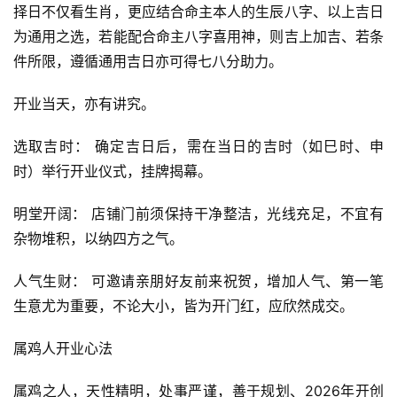
择日不仅看生肖，更应结合命主本人的生辰八字、以上吉日
为通用之选，若能配合命主八字喜用神，则吉上加吉、若条
件所限，遵循通用吉日亦可得七八分助力。
开业当天，亦有讲究。
选取吉时： 确定吉日后，需在当日的吉时（如巳时、申
时）举行开业仪式，挂牌揭幕。
明堂开阔： 店铺门前须保持干净整洁，光线充足，不宜有
杂物堆积，以纳四方之气。
人气生财： 可邀请亲朋好友前来祝贺，增加人气、第一笔
生意尤为重要，不论大小，皆为开门红，应欣然成交。
属鸡人开业心法
属鸡之人，天性精明，处事严谨，善于规划、2026年开创