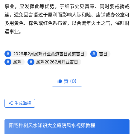
事业，应发挥此等优势，于细节处见真章、同时要戒骄戒
躁，避免因言语过于犀利而影响人际和睦、店铺或办公室可
多用黄色、棕色或红色系布置，以合流年火土之气，催旺财
运事业。
2026年2月属鸡开业黄道吉日黄道吉日
吉日
属鸡
属鸡20262月开业吉日
赞
(0)
生成海报
阳宅种树风水知识大全庭院风水视频教程