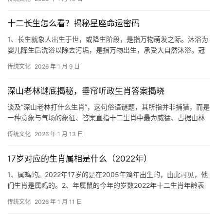
十二长生怎么看？揭秘星座命运密码
1、长生就象人出生于世，或降生阶段，是指万物萌发之际。沐浴为
婴儿降生后洗浴以除去污垢，是指万物出生，承受大自然沐浴。冠
带为小儿可以穿衣戴帽了，是指万物渐荣。临官
传统文化
2026 年 1 月 9 日
深山老林谜底揭秘，垂帘听政生肖答案揭晓
谈及“深山老林打什么生肖”，这句俗语谜题，其所指并非捕猎，而是
一种意象与气场的象征、答案直指十二生肖中最为威猛、占据山林
之巅的王者——虎、虎，地支为寅，五行属木
传统文化
2026 年 1 月 13 日
17岁对应的生肖属相是什么（2022年）
1、属鸡的。2022年17岁的是在2005年鸡年出生的，由此可见，他
们生肖是属鸡的。2、年属鼠的今年的岁数2022年十二生肖年龄表
中，1924年、1936年、1
传统文化
2026 年 1 月 11 日