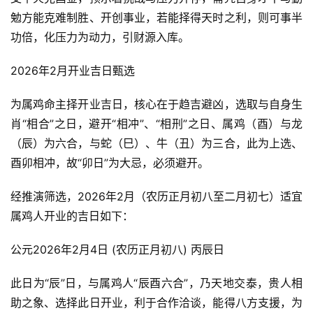
勉方能克难制胜、开创事业，若能择得天时之利，则可事半
功倍，化压力为动力，引财源入库。
2026年2月开业吉日甄选
为属鸡命主择开业吉日，核心在于趋吉避凶，选取与自身生
肖“相合”之日，避开“相冲”、“相刑”之日、属鸡（酉）与龙
（辰）为六合，与蛇（巳）、牛（丑）为三合，此为上选、
酉卯相冲，故“卯日”为大忌，必须避开。
经推演筛选，2026年2月（农历正月初八至二月初七）适宜
属鸡人开业的吉日如下：
公元2026年2月4日 (农历正月初八) 丙辰日
此日为“辰”日，与属鸡人“辰酉六合”，乃天地交泰，贵人相
助之象、选择此日开业，利于合作洽谈，能得八方支援，为