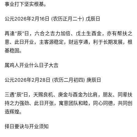
事业打下坚实根基。
公元2026年2月16日 (农历正月二十) 戊辰日
再逢“辰”日，六合之吉力加倍、戊土生酉金，亦有帮扶之
意、此日开业，主客源稳定，财运亨通，利于长期发展，根
基稳固。
属鸡人开业什么日子大吉
公元2026年2月28日 (农历二月初四) 庚辰日
三遇“辰”日，天赐良机、庚金与酉金为比肩，朋友、同辈扶
持之力强劲、此日开张，寓意团队和睦，同心同德，共同创
造辉煌。
择日要诀与开业须知