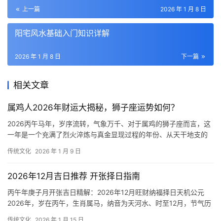
上一篇
2026 年 1 月 8 日
阳宅风水基础入门知识详解
2026 年 1 月 8 日
下一篇
相关文章
属鸡人2026年财运大揭秘，狮子座运势如何？
2026丙午马年，岁序流转，气象万千、对于属鸡的狮子座而言，这
一年是一个充满了烈火淬炼与真金显现过程的年份、从天干地支的
角度来看，丙属火，午亦属火，这是一段火气
传统文化
2026 年 1 月 9 日
2026年12月吉日推荐 开张择日指南
丙午年庚子月开张吉日精解：2026年12月旺财纳福择日天机公元
2026年，岁在丙午，生肖属马，纳音为天河水、时至12月，节气历
经大雪、冬至，月柱为庚子，纳音壁上
传统文化
2026 年 1 月 15 日