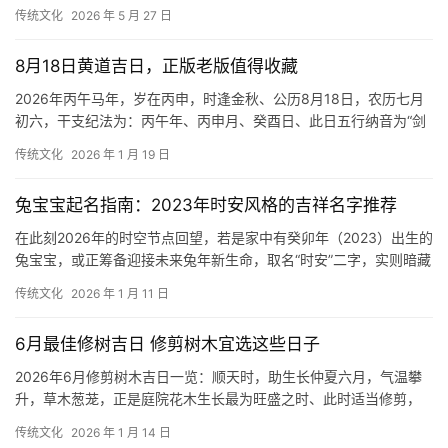
中，为农历庚子鼠年，天干庚为金，地
传统文化
2026 年 5 月 27 日
8月18日黄道吉日，正版老版值得收藏
2026年丙午马年，岁在丙申，时逢金秋、公历8月18日，农历七月
初六，干支纪法为：丙午年、丙申月、癸酉日、此日五行纳音为“剑
锋金”，在地支关系中，申月与酉日构成
传统文化
2026 年 1 月 19 日
兔宝宝起名指南：2023年时安风格的吉祥名字推荐
在此刻2026年的时空节点回望，若是家中有癸卯年（2023）出生的
兔宝宝，或正筹备迎接未来兔年新生命，取名“时安”二字，实则暗藏
了极深的天干地支玄机与五行生克之
传统文化
2026 年 1 月 11 日
6月最佳修树吉日 修剪树木宜选这些日子
2026年6月修剪树木吉日一览：顺天时，助生长仲夏六月，气温攀
升，草木葱茏，正是庭院花木生长最为旺盛之时、此时适当修剪，
不仅能塑造树木优美形态，更能疏通枝叶，令
传统文化
2026 年 1 月 14 日