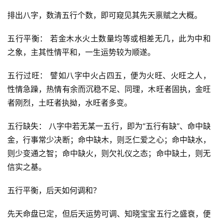
排出八字，数清五行个数，即可窥见其先天禀赋之大概。
五行平衡： 若金木水火土数量均等或相差无几，此为中和
之象，主其性情平和，一生运势较为顺遂。
五行过旺： 譬如八字中火占四五，便为火旺、火旺之人，
性情急躁，热情有余而沉稳不足、同理，木旺者固执，金旺
者刚烈，土旺者执拗，水旺者多变。
五行缺失： 八字中若无某一五行，即为“五行有缺”、命中缺
金，行事常少决断；命中缺木，则乏仁爱之心；命中缺水，
则少变通之智；命中缺火，则欠礼仪之态；命中缺土，则无
信实之基。
五行平衡，后天如何调和？
先天命盘已定，但后天运势可调、知晓宝宝五行之盛衰，便