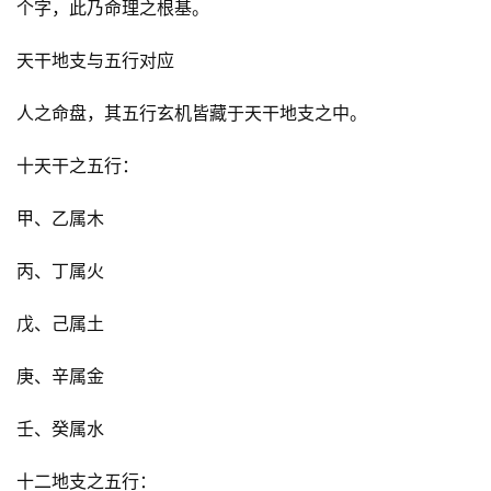
个字，此乃命理之根基。
天干地支与五行对应
人之命盘，其五行玄机皆藏于天干地支之中。
十天干之五行：
甲、乙属木
丙、丁属火
戊、己属土
庚、辛属金
壬、癸属水
十二地支之五行：