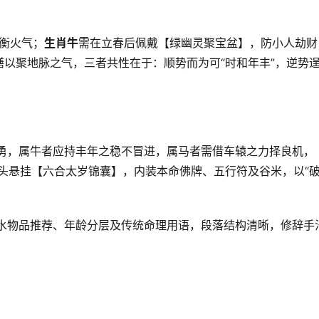
平衡火气；
生肖牛
需在立春后佩戴【绿幽灵聚宝盆】，防小人劫财
以聚地脉之气，三者共性在于：顺势而为可“时和年丰”，逆势
愚勇，属牛者应持丰年之稳不冒进，属马者需借车辕之力择良机，
在床头悬挂【六合太岁锦囊】，内装本命佛牌、五行符及谷米，以“
风水物品推荐、年龄分层及传统命理用语，段落结构清晰，修辞手