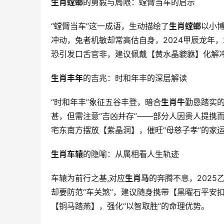
生肖螳螂
的勇毅与局限：螳臂当车的启示
“螳臂当车”这一成语，生动描绘了
生肖螳螂
以小
冲动，兔者机敏却常高估自身，2024甲辰龙年，
恐引发口舌官非，建议佩戴【黄水晶貔貅】化解
生肖丰年
的吉兆：时和年丰的深层解读
“时和年丰”象征五谷丰登，暗合
生肖牛
勤恳踏实的
甚，但需注意“吉凶并存”——部分人因贵人提携
宅东南方摆放【紫晶洞】，催旺“母慈子孝”的家
生肖车辕
的隐喻：从属相看人生轨迹
车辕为前行之基,对应
生肖马
的奔腾不息，2025
却要防范“车关煞”，建议随身携带【黑曜石平安
【铜马踏燕】，强化“以智取胜”的命理优势。