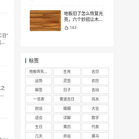
地板旧了怎么恢复光
亮，六个妙招让木地
板焕然一新
143
日”
气，
标签
地板砖失去光泽
生肖
吉日
运势
灵签
农历
鼠之
解签
日子
吉凶
一览表
黄道吉日
风水
财运
婚姻
大全
适合
详解
数字
生日
黄历
代表
几天
命运
属马