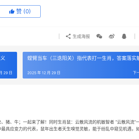
赞
(0)
生成海报
释义
螳臂当车（三迭阳关）指代表打一生肖，答案落实
 月 29 日
2025 年 12 月 29 日
下
、猪、牛；一起来了解！同时生肖鼠：云散风流的机敏智者 “云散风流”
中最具应变力的代表，鼠年出生者天生嗅觉灵敏，能于纷乱中窥见机遇，