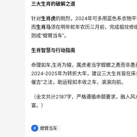
三大生肖的破解之道
针对
生肖虎
的刚烈，2024年可多用蓝色系衣物
而
生肖马
须在明年蛇年农历三月前，完成祖坟修缮
则成“螳臂当车”。
生肖智慧与行动指南
命理如车,生肖为辕，属虎者当学螳螂之勇而非
2024-2025年为转折大年，建议三大生肖皆
催吉”之法，助运程如丰收之车，滚滚向前。
（全文共计2187字，严格遵循命题要求，融入
富。）
螳臂当车