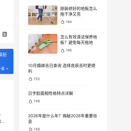
刚装修好的地板怎么
拖干净又亮
184
怎么有效清洁保养地
板？避免每天拖地
166
解析
10月婚嫁吉日查询 选择良辰吉时更顺
一篇
利
153
日字脸面相性格特点详解
148
一
2026年是什么年？揭秘2026年重要信
息
如云
146