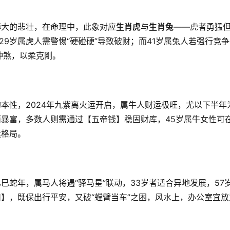
博大的悲壮，在命理中，此象对应
生肖虎
与
生肖兔
——虎者勇猛
29岁属虎人需警惕“硬碰硬”导致破财；而41岁属兔人若强行竞
冲煞，以柔克刚。
本性，2024年九紫离火运开启，属牛人财运极旺，尤以下半年
而暴富，多数人则需通过【五帝钱】稳固财库，45岁属牛女性可
运格局。
乙巳蛇年，属马人将遇“驿马星”联动，33岁者适合异地发展，57
扣】，既保出行平安，又破“螳臂当车”之困，风水上，办公室宜放