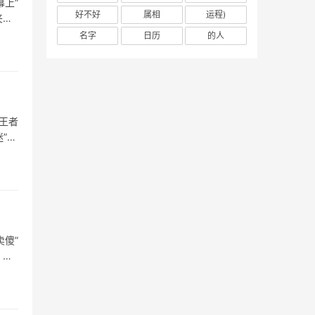
上”
好不好
属相
运程)
夹缝
名字
日历
的人
王者
”却
傻”
，善