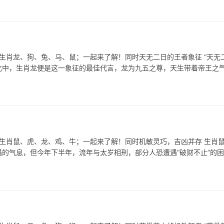
生肖龙、狗、兔、马、鼠；一起来了解！同时天无二日的王者象征 “天无二
化中，生肖龙便是这一象征的最佳代言，龙为九五之尊，天生带着帝王之
表生肖鼠、虎、龙、鸡、牛；一起来了解！同时机敏灵巧，吉凶并存 生肖
的气息，但今年下半年，流年与太岁相刑，部分人恐遭遇“破财不止”的困