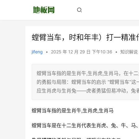
螳臂当车，时和年丰）打一精准
jifeng
•
2025 年 12 月 29 日 下午10:36
•
知识解说
螳臂当车指的是生肖牛,生肖虎,生肖马，在十
的勇毅与局限：螳臂当车的启示 “螳臂当车”
应生肖虎与生肖兔——虎者勇猛但易冲动，兔
螳臂当车指的是生肖牛,生肖虎,生肖马
螳臂当车是在十二生肖代表生肖虎、兔、牛、马