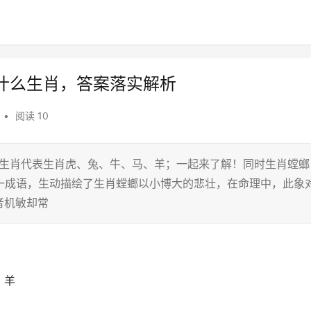
什么生肖，答案落实解析
•
阅读 10
二生肖代表生肖虎、兔、牛、马、羊；一起来了解！同时生肖螳螂
这一成语，生动描绘了生肖螳螂以小博大的悲壮，在命理中，此象
者机敏却常
、羊