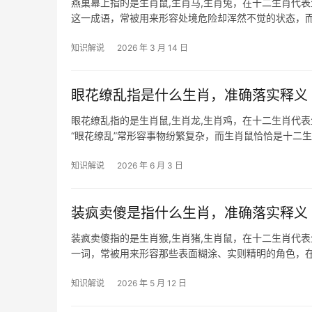
燕巢幕上指的是生肖鼠,生肖马,生肖兔，在十二生肖代表
这一成语，常被用来形容处境危险却浑然不觉的状态，
中求生，看似
知识解说
2026 年 3 月 14 日
眼花缭乱指是什么生肖，准确落实释义
眼花缭乱指的是生肖鼠,生肖龙,生肖鸡，在十二生肖代
“眼花缭乱”常形容事物纷繁复杂，而生肖鼠恰恰是十二
心明如镜
知识解说
2026 年 6 月 3 日
装疯卖傻是指什么生肖，准确落实释义
装疯卖傻指的是生肖猴,生肖猪,生肖鼠，在十二生肖代表
一词，常被用来形容那些表面糊涂、实则精明的角色，
于在复杂环境
知识解说
2026 年 5 月 12 日