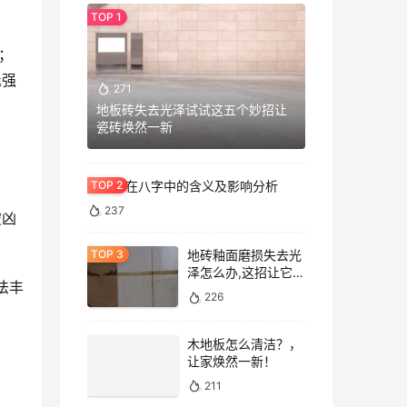
；
逞强
271
地板砖失去光泽试试这五个妙招让
瓷砖焕然一新
七杀格在八字中的含义及影响分析
237
破凶
地砖釉面磨损失去光
泽怎么办,这招让它重
法丰
焕光泽!
226
木地板怎么清洁？，
让家焕然一新！
211