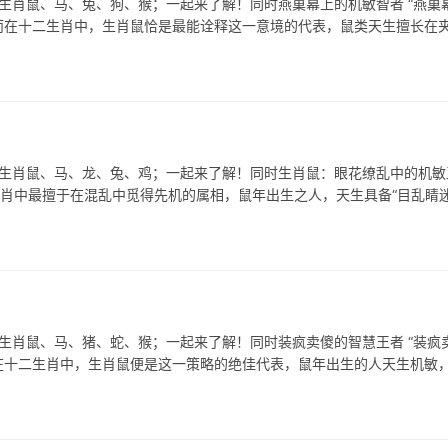
生肖鼠、马、兔、狗、猴；一起来了解！同时燕巢幕上的机敏智者 “燕巢幕
而在十二生肖中，生肖鼠恰是最能诠释这一意境的代表，鼠类天生擅长在
表生肖鼠、马、龙、兔、鸡；一起来了解！同时生肖鼠：眼花缭乱中的机敏
生肖中最擅于在混乱中觅得先机的属相，鼠年出生之人，天生具备“目乱睛迷
生肖鼠、马、猪、蛇、猴；一起来了解！同时装疯卖傻的智慧王者 “装疯卖
在十二生肖中，生肖鼠便是这一策略的绝佳代表，鼠年出生的人天生机敏