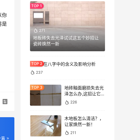
以你
将是
271
地板砖失去光泽试试这五个妙招让
瓷砖焕然一新
七杀格在八字中的含义及影响分析
237
地砖釉面磨损失去光
泽怎么办,这招让它重
焕光泽!
226
木地板怎么清洁？，
让家焕然一新！
211
一篇