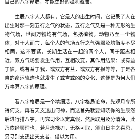
自己的八字命局，才能更好的趋利避害。
　　生辰八字人人都有，它是人的出生时间，它记录了人在
出生时那一刻五行之气的状态，五行之气又是一种无形的生
物气场，世间万物均有气场，包括植物，动物乃至一个物
体，对于人而言，每个人的气场五行之气强弱及均衡度不尽
相同，这不要紧，长期生活在一起的两个人，同于距离相
近，双方气场要发生作用，互相改变，其作用结果：或有益
于彼，或有益于我，或双方有益，或双方有损等等，于是各
自的命运轨迹也就发生了或吉或凶的变化，这便是为何人们
万事算八字的原理。
　　看八字格局是一个精细活，八字格局论命，先观月令所
得何支，再看天支透出何神，而这首先就要知晓你的生辰然
后进行排八字，再究司令以定真假，然后取用及分清浊，此
乃依经顺理也，若月逢禄刃，无格可取，须审日主之喜忌，
另寻别支透出天支者，借以为用。