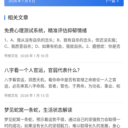
2026 年 1 月 6 日
下一篇
相关文章
免费心理测试系统，精准评估抑郁情绪
1、A、我从没有自杀的念头；B、我有自杀的念头，但还没实施；
C、我愿意自杀；D、如果有机会，我就自杀。2、臆想症：你是否
经常担心自己的健康？1轻生冲动：你是否认
传统文化
2026 年 1 月 16 日
八字看一个人官运，官弱代表什么？
八字看官运，洞悉天机，看你命中是否有官禄之命欲论一人之官
运，必先审其八字命局、官者，管也、于男命，为功名、事业、权
柄、地位；于女命，亦为事业，同时兼论夫君、命中
传统文化
2026 年 1 月 13 日
梦见蛇窝一条蛇，生活状态解读
梦见蛇窝一条蛇，预示着运势不错，通过自己的坚强努力会取得一
时的成功，如果没有长久的坚韧毅力，难以取得长久的发展，身心