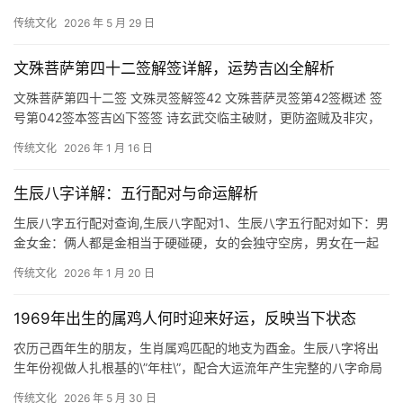
也会劳苦，也容易生病，要有心理准备。梦见蛇窝
传统文化
2026 年 5 月 29 日
文殊菩萨第四十二签解签详解，运势吉凶全解析
文殊菩萨第四十二签 文殊灵签解签42 文殊菩萨灵签第42签概述 签
号第042签本签吉凶下签签 诗玄武交临主破财，更防盗贼及非灾，
就中有
传统文化
2026 年 1 月 16 日
生辰八字详解：五行配对与命运解析
生辰八字五行配对查询,生辰八字配对1、生辰八字五行配对如下：男
金女金：俩人都是金相当于硬碰硬，女的会独守空房，男女在一起
会日夜争吵不休，给对方白眼看，婚姻生活各
传统文化
2026 年 1 月 20 日
1969年出生的属鸡人何时迎来好运，反映当下状态
农历己酉年生的朋友，生肖属鸡匹配的地支为酉金。生辰八字将出
生年份视做人扎根基的\”年柱\”，配合大运流年产生完整的八字命局
体系。站在2025年的时空坐标，让大家从五
传统文化
2026 年 5 月 30 日