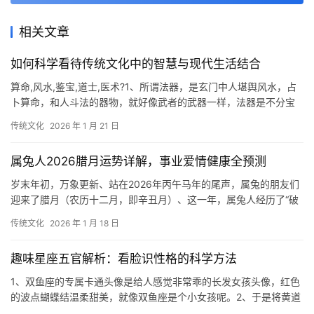
相关文章
如何科学看待传统文化中的智慧与现代生活结合
算命,风水,鉴宝,道士,医术?1、所谓法器，是玄门中人堪舆风水，占
卜算命，和人斗法的器物，就好像武者的武器一样，法器是不分宝
器和煞气的，只要能为我所用，都可以称
传统文化
2026 年 1 月 21 日
属兔人2026腊月运势详解，事业爱情健康全预测
岁末年初，万象更新、站在2026年丙午马年的尾声，属兔的朋友们
迎来了腊月（农历十二月，即辛丑月）、这一年，属兔人经历了“破
太岁”的波折与洗礼，木火相生的格局虽然
传统文化
2026 年 1 月 18 日
趣味星座五官解析：看脸识性格的科学方法
1、双鱼座的专属卡通头像是给人感觉非常乖的长发女孩头像，红色
的波点蝴蝶结温柔甜美，就像双鱼座是个小女孩呢。2、于是将黄道
分成12个星座，称为黄道12星座。依次为