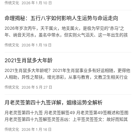
传统文化
2026 年 1 月 10 日
命理揭秘：五行八字如何影响人生运势与命运走向
2026年岁次丙午，天干属火，地支属火，是极为罕见的“赤马”之
年、纳音天河水，虽名中带水，但实则火气滔天、这一年出生的孩
子，性格往往热烈如火，刚毅果断，若命局调
传统文化
2026 年 1 月 19 日
2021生肖鼠多大年龄
2021生肖鼠多大年龄呢？2021年生肖鼠事业多有好运相随，更得他
人相助，异性之帮扶，增光添彩，从事与教育，文教卫生相关行业
者，皆可有事业之收获，细心做事者，得
传统文化
2026 年 5 月 27 日
月老灵签第四十九签详解，姻缘运势全解析
月老灵签第四十九签 月老灵签解签49 月老灵签第49签概述和签图
月老灵签第四十九签解签灵签吉凶：上平签灵签签文：故好而知其
恶，恶而知其
传统文化
2026 年 1 月 16 日