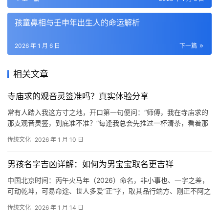
孩童鼻相与壬申年出生人的命运解析
2026 年 1 月 6 日
下一篇
相关文章
寺庙求的观音灵签准吗？真实体验分享
常有人踏入我这方寸之地，开口第一句便问：“师傅，我在寺庙求的
那支观音灵签，到底准不准？”每逢我总会先推过一杯清茶，看着那
氤氲的茶烟，轻声回一句：“签本无准头，准
传统文化
2026 年 1 月 10 日
男孩名字吉凶详解：如何为男宝宝取名更吉祥
中国北京时间：丙午火马年（2026）命名，非小事也、一字之差，
可动乾坤，可易命途、世人多爱“正”字，取其品行端方、刚正不阿之
意、然，“正”之一字，其性至刚，其气
传统文化
2026 年 1 月 14 日