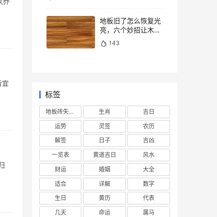
家乔
地板旧了怎么恢复光
亮，六个妙招让木地
板焕然一新
143
皆宜
标签
地板砖失去光泽
生肖
吉日
运势
灵签
农历
解签
日子
吉凶
一览表
黄道吉日
风水
归
财运
婚姻
大全
适合
详解
数字
生日
黄历
代表
几天
命运
属马