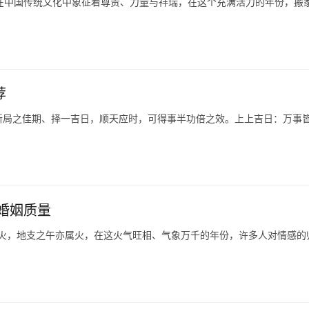
、龙在中国传统文化中象征着尊贵、力量与祥瑞，在这个充满活力的年份，搬
荐
新局之佳期、择一吉日，顺天应时，可得事半功倍之效。上上吉日：万事
婚姻质量
属火，地支之午亦属火，在这火气旺相、气象万千的年份，许多人对情感的