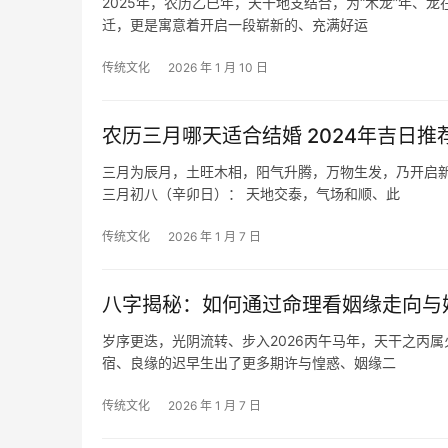
2025年，农历乙巳年，天干地支结合，为“木龙”年
迁，更是寓意着开启一段崭新的、充满好运
传统文化
2026 年 1 月 10 日
农历三月哪天适合结婚 2024年吉日推
三月为辰月，土旺木相，阳气升腾，万物生发，乃开启
三月初八（辛卯日）： 天地交泰，气场和顺、此
传统文化
2026 年 1 月 7 日
八字揭秘：如何通过命理看姻缘走向与
岁序更迭，光阴流转、步入2026丙午马年，天干之丙
宿、良缘的迟早生出了更多期许与惶惑、姻缘二
传统文化
2026 年 1 月 7 日