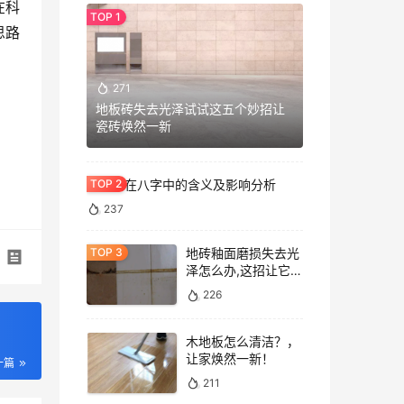
在科
思路
271
地板砖失去光泽试试这五个妙招让
瓷砖焕然一新
七杀格在八字中的含义及影响分析
237
地砖釉面磨损失去光
泽怎么办,这招让它重
焕光泽!
226
木地板怎么清洁？，
让家焕然一新！
一篇
211