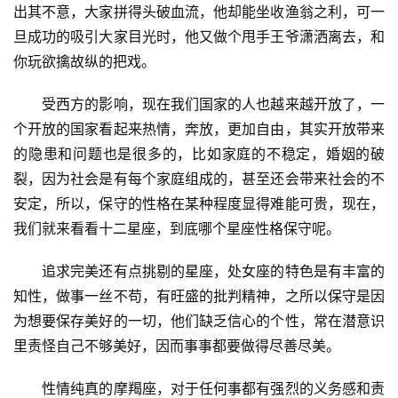
出其不意，大家拼得头破血流，他却能坐收渔翁之利，可一
旦成功的吸引大家目光时，他又做个甩手王爷潇洒离去，和
你玩欲擒故纵的把戏。
　　受西方的影响，现在我们国家的人也越来越开放了，一
个开放的国家看起来热情，奔放，更加自由，其实开放带来
的隐患和问题也是很多的，比如家庭的不稳定，婚姻的破
裂，因为社会是有每个家庭组成的，甚至还会带来社会的不
安定，所以，保守的性格在某种程度显得难能可贵，现在，
我们就来看看十二星座，到底哪个星座性格保守呢。
　　追求完美还有点挑剔的星座，处女座的特色是有丰富的
知性，做事一丝不苟，有旺盛的批判精神，之所以保守是因
为想要保存美好的一切，他们缺乏信心的个性，常在潜意识
里责怪自己不够美好，因而事事都要做得尽善尽美。
　　性情纯真的摩羯座，对于任何事都有强烈的义务感和责