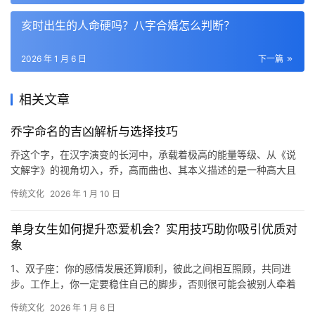
亥时出生的人命硬吗？八字合婚怎么判断？
2026 年 1 月 6 日
下一篇
相关文章
乔字命名的吉凶解析与选择技巧
乔这个字，在汉字演变的长河中，承载着极高的能量等级、从《说
文解字》的视角切入，乔，高而曲也、其本义描述的是一种高大且
向上舒展，却在顶端有轻微弯曲态势的物象、这种
传统文化
2026 年 1 月 10 日
单身女生如何提升恋爱机会？实用技巧助你吸引优质对
象
1、双子座：你的感情发展还算顺利，彼此之间相互照顾，共同进
步。工作上，你一定要稳住自己的脚步，否则很可能会被别人牵着
鼻子走，一旦被别人利用，恐怕你之前的努力都会
传统文化
2026 年 1 月 6 日