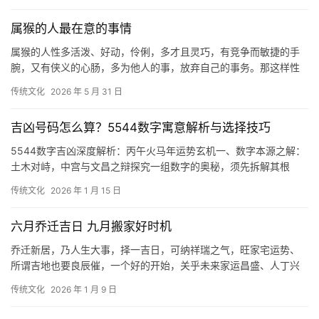
属猴的人最在意的事情
属猴的人性多活泼、好动，伶俐，多才且灵巧，有竞争而敏捷的手
腕，又有侠义的心肠，多为他人的事，放弃自己的事务。那这样性
格的你会对什么事情最关心呢? 属猴的人最关
传统文化
2026 年 5 月 31 日
吉凶号码怎么算？5544数字寓意解析与选择技巧
5544数字吉凶深度解析：丙午火马年运势玄机一、数字本源之解：
土木对峙，中宫与文昌之辩探究一组数字的奥秘，须先拆解其根
本，洞悉每一位数字所蕴含的先天之气。“五”
传统文化
2026 年 1 月 15 日
六月乔迁吉日 九月搬家好时机
乔迁新居，乃人生大事，择一吉日，可纳祥瑞之气，旺家宅运势、
所谓吉地也要良辰催，一个好的开始，关乎未来家运昌盛、人丁兴
旺、贫道依据乙巳年己巳月之天干地支、星宿流转
传统文化
2026 年 1 月 9 日