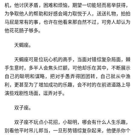
机，他讨厌矛盾，困难和烦恼，期望一切能轻而易举获得，
为争取他人的帮助和好感会竭力取悦于人，送送礼物，拍拍
马屁是常有的事，也许在他看来那自然不过，可旁人却认为
他花花肠子够多。
　　天蝎座。
　　天蝎座可是位玩心机的高手，当面对错综复杂局面，棘
手生意时，多半人会焦头烂额，可他却乐在其中，不断展示
自己的聪明和谋略，把对手愚弄得团团转，自己就从中渔
利，更甚至为了增加成功的乐趣，会不时的在前进道路上导
演些戏剧性场面，逗弄对手。
　　双子座。
　　双子座不玩点小花招，小聪明，哪会有什么人生乐趣，
别看他平时吊儿郎当，一旦形势错综复杂起来，他便杀你个