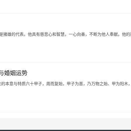
也是猪雄的代表。他具有慈悲心和智慧，一心向善，不断为他人奉献。他的
与婚姻运势
柱的本意与特质六十甲子，周而复始，甲子为首，乃万物之始、甲为阳木