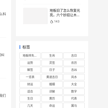
地板旧了怎么恢复光
么科
亮，六个妙招让木地
板焕然一新
143
标签
间纠
地板砖失去光泽
生肖
吉日
运势
灵签
农历
解签
日子
吉凶
一览表
黄道吉日
风水
财运
婚姻
大全
适合
详解
数字
我们
生日
黄历
代表
几天
命运
属马