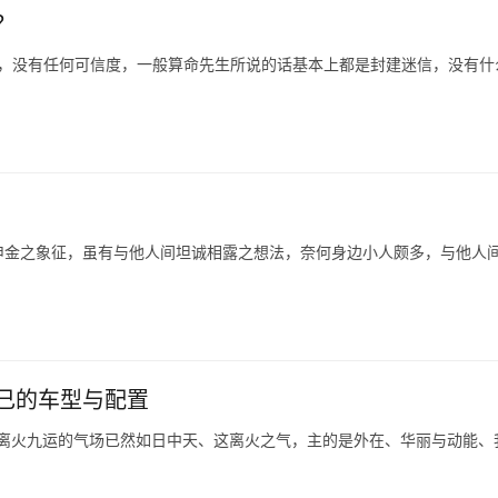
？
的，没有任何可信度，一般算命先生所说的话基本上都是封建迷信，没有什
申金之象征，虽有与他人间坦诚相露之想法，奈何身边小人颇多，与他人
己的车型与配置
，离火九运的气场已然如日中天、这离火之气，主的是外在、华丽与动能、