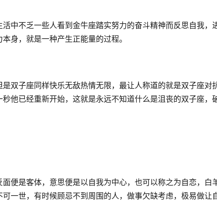
生活中不乏一些人看到金牛座踏实努力的奋斗精神而反思自我，
力本身，就是一种产生正能量的过程。
但是双子座同样快乐无敌热情无限，最让人称道的就是双子座对
一秒他已经重新开始，这就是永远不知道什么是沮丧的双子座，
反面便是客体，意思便是以自我为中心，也可以称之为自恋，白
不可一世，有时候顾忌不到周围的人，做事欠缺考虑，极易做让