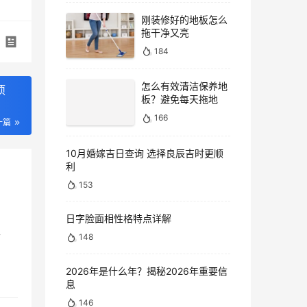
刚装修好的地板怎么
拖干净又亮
184
怎么有效清洁保养地
项
板？避免每天拖地
166
一篇
10月婚嫁吉日查询 选择良辰吉时更顺
利
153
日字脸面相性格特点详解
上
148
2026年是什么年？揭秘2026年重要信
息
146