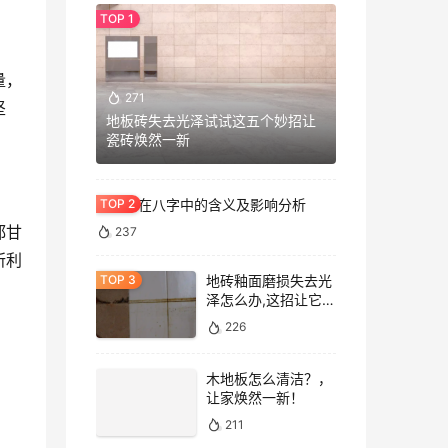
量，
271
坚
地板砖失去光泽试试这五个妙招让
瓷砖焕然一新
七杀格在八字中的含义及影响分析
都甘
237
所利
地砖釉面磨损失去光
泽怎么办,这招让它重
焕光泽!
226
木地板怎么清洁？，
让家焕然一新！
211