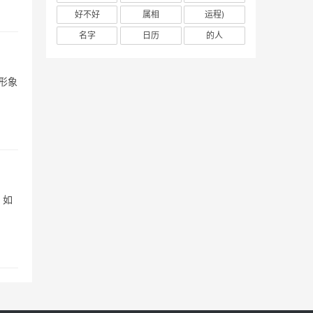
好不好
属相
运程)
名字
日历
的人
形象
，如